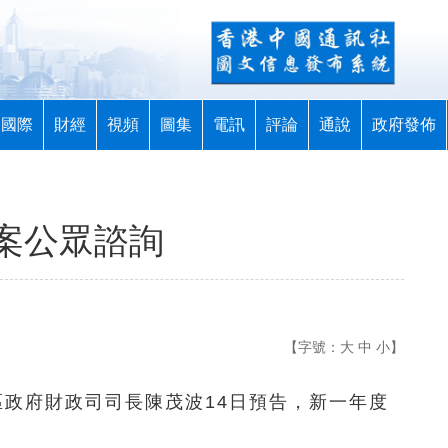
國際
財經
視頻
圖集
電訊
評論
通說
政府發佈
案公眾諮詢
【字號：
大
中
小
】
特區政府財政司司長陳茂波14日預告，新一年度