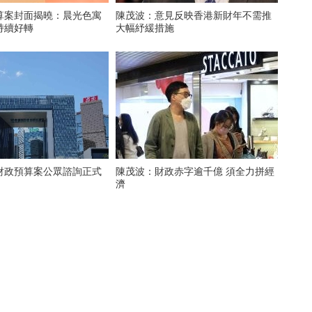
算案封面揭曉：晨光色寓
陳茂波：意見反映香港新財年不需推
持續好轉
大幅紓緩措施
財政預算案公眾諮詢正式
陳茂波：財政赤字逾千億 須全力拼經
濟