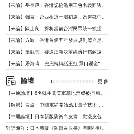
【來論】岳長庚：香港記協濫用工會名義難逃法律制裁
【來論】錢言：密西根這一場初選，為何戳中了兩黨最痛的神經？
【來論】陳士良：探析當前台灣民眾統一觀望心態的深層成因
【來論】方璇：香港首個五年發展規劃應立足民生務實前行
【來論】董觀志：賽道煥新決定經濟行穩致遠
【來論】屠海鳴：兜兜轉轉話王虹 眾口鑠金“一邊倒”
論壇
更 多
【中通論壇】8名韓生闖美軍基地示威被捕 韓國年輕人反美情緒從何而來？
【解局】曹波：中國電網開始應用量子技術，以後會不再停電嗎？
【中通論壇】日本新版防衛白皮書：動漫皮包藏不住軍國野心
對話陳洋：日本新版《防衛白皮書》有哪些點值得警惕？