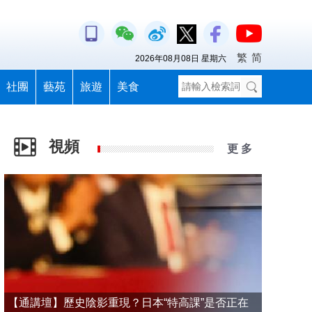
繁
简
2026年08月08日 星期六
社團
藝苑
旅遊
美食
視頻
更 多
【通講壇】歷史陰影重現？日本“特高課”是否正在