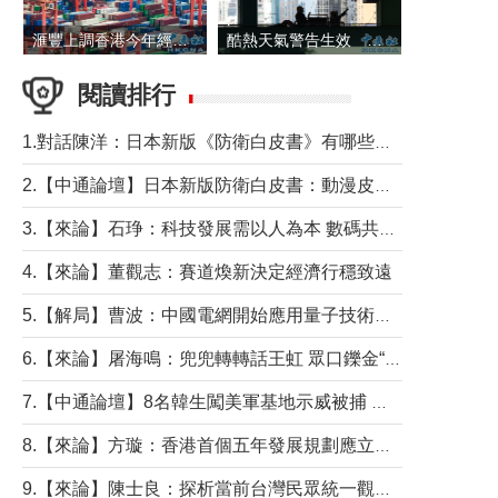
滙豐上調香港今年經濟增長預測至4.5%
酷熱天氣警告生效 本港高溫持續至下周
閱讀排行
1.對話陳洋：日本新版《防衛白皮書》有哪些點值得警惕？
2.【中通論壇】日本新版防衛白皮書：動漫皮包藏不住軍國野心
3.【來論】石琤：科技發展需以人為本 數碼共融不應讓長者放棄傳統生活方式
4.【來論】董觀志：賽道煥新決定經濟行穩致遠
5.【解局】曹波：中國電網開始應用量子技術，以後會不再停電嗎？
6.【來論】屠海鳴：兜兜轉轉話王虹 眾口鑠金“一邊倒”
7.【中通論壇】8名韓生闖美軍基地示威被捕 韓國年輕人反美情緒從何而來？
8.【來論】方璇：香港首個五年發展規劃應立足民生務實前行
9.【來論】陳士良：探析當前台灣民眾統一觀望心態的深層成因