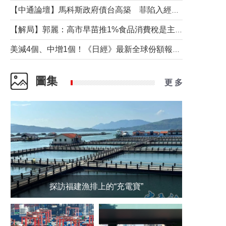
【中通論壇】馬科斯政府債台高築 菲陷入經濟困境與南海對抗惡循環？
【解局】郭麗：高市早苗推1%食品消費稅是主動作為還是被迫“飲鴆止渴”
美減4個、中增1個！《日經》最新全球份額報告透露了什麼？
圖集
更 多
探訪福建漁排上的“充電寶”