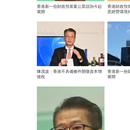
香港新一份財政預算案公眾諮詢今起
香港財政預
展開
意經營環境
陳茂波：香港不具備條件開徵資本增
香港新一份
值稅
展開