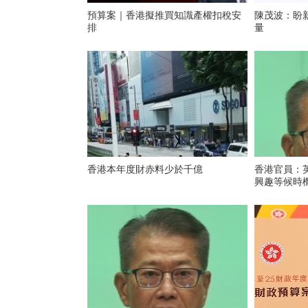
預算案｜香港擬推買知識產權扣稅安
陳茂波：盼
排
量
香港本年度財赤料少於千億
香港官員：
興趣等候時