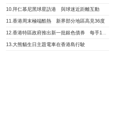
10.拜仁慕尼黑球星訪港 與球迷近距離互動
11.香港周末極端酷熱 新界部分地區高見36度
12.香港特區政府推出新一批銀色債券 每手1萬元保底息4.25厘
13.大熊貓生日主題電車在香港島行駛