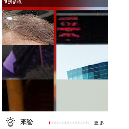
借殼還魂
來論
更 多