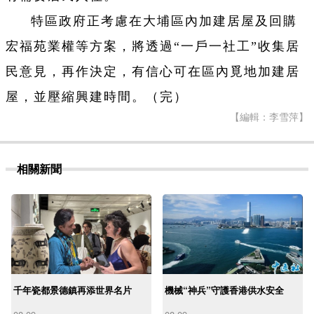
特區政府正考慮在大埔區內加建居屋及回購
宏福苑業權等方案，將透過“一戶一社工”收集居
民意見，再作決定，有信心可在區內覓地加建居
屋，並壓縮興建時間。（完）
【編輯：李雪萍】
相關新聞
千年瓷都景德鎮再添世界名片
機械“神兵”守護香港供水安全