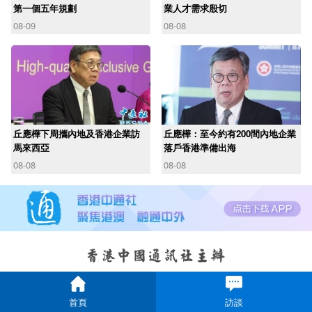
第一個五年規劃
業人才需求殷切
08-09
08-08
丘應樺下周攜內地及香港企業訪
丘應樺：至今約有200間內地企業
馬來西亞
落戶香港準備出海
08-08
08-08
首頁
訪談