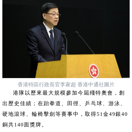
香港特區行政長官李家超 香港中通社圖片
港隊以歷來最大規模參加今屆殘特奧會，創
出歷史佳績；在跆拳道、田徑、乒乓球、游泳、
硬地滾球、輪椅擊劍等賽事中，取得51金49銀40
銅共140面獎牌。