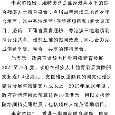
李家超指出，殘特奧會是國家最高水平的綜
合殘疾人士體育盛會，今屆由粵港澳三地首次聯
合承辦，當中香港承辦4個競賽項目和1個大眾項
目。憑藉十五運會寶貴經驗，粵港澳三地繼續發
揮資源共享、優勢互補的協同效應，同心合力完
成傳遞平等、融合、共享的殘特奧會。
他表示，政府不遺餘力推動殘疾體育發展，
2024至25年度，政府在殘疾人士體育發展實際開
支超過1.4億港元，支援殘疾運動員的開支佔殘疾
體育發展整體開支八成以上；2025年至26年度，
政府對體院撥款預算超過10億港元，用以支援體
院培訓精英運動員，包括殘疾人精英運動項目。
李家超提到，香港已與國家體育總局、廣東