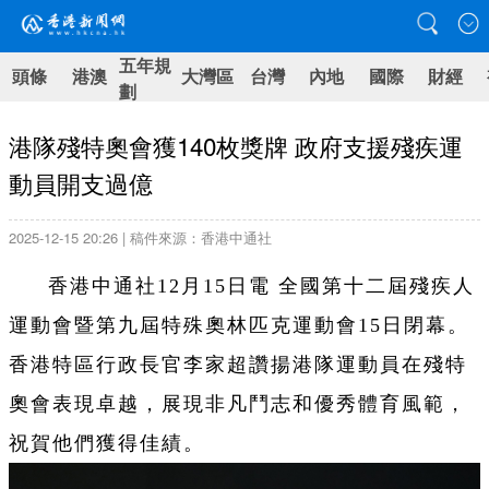
五年規
頭條
港澳
大灣區
台灣
內地
國際
財經
劃
港隊殘特奧會獲140枚獎牌 政府支援殘疾運
動員開支過億
2025-12-15 20:26 | 稿件來源：香港中通社
香港中通社12月15日電 全國第十二屆殘疾人
運動會暨第九屆特殊奧林匹克運動會15日閉幕。
香港特區行政長官李家超讚揚港隊運動員在殘特
奧會表現卓越，展現非凡鬥志和優秀體育風範，
祝賀他們獲得佳績。