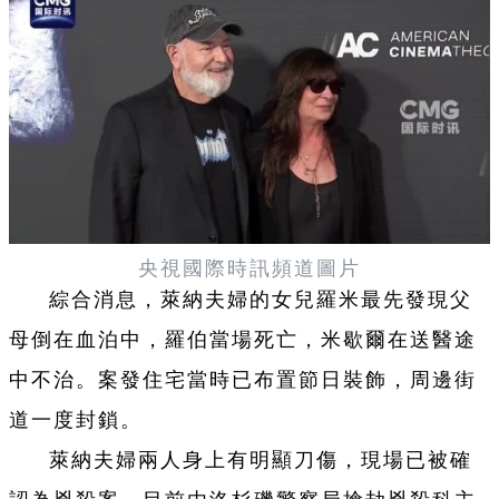
央視國際時訊頻道圖片
綜合消息，萊納夫婦的女兒羅米最先發現父
母倒在血泊中，羅伯當場死亡，米歇爾在送醫途
中不治。案發住宅當時已布置節日裝飾，周邊街
道一度封鎖。
萊納夫婦兩人身上有明顯刀傷，現場已被確