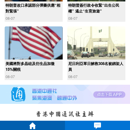
特朗普改口承認部分彈藥供應“相
特朗普簽行政令收緊“出生公民
對緊張”
權” 遏止“生育旅遊”
08-07
08-07
美國將對多晶硅及衍生品加徵
尼日利亞單日解救308名被綁架人
15%關税
員
08-07
08-07