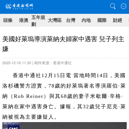
五年規
頭條
港澳
大灣區
台灣
內地
國際
財經
劃
美國好萊塢導演萊納夫婦家中遇害 兒子列主
嫌
2025-12-16 11:30 | 稿件來源：香港中通社
香港中通社12月15日電 當地時間14日，美國
洛杉磯警方證實，78歲的好萊塢著名導演羅伯·萊
納（Rob Reiner）與其68歲的妻子米歇爾·辛格·
萊納在家中遇害身亡。據報，其32歲兒子尼克·萊
納被視為主要嫌疑人。