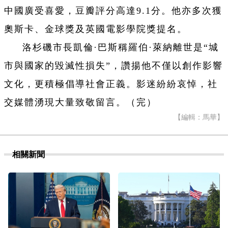
中國廣受喜愛，豆瓣評分高達9.1分。他亦多次獲
奧斯卡、金球獎及英國電影學院獎提名。
洛杉磯市長凱倫·巴斯稱羅伯·萊納離世是“城
市與國家的毀滅性損失”，讚揚他不僅以創作影響
文化，更積極倡導社會正義。影迷紛紛哀悼，社
交媒體湧現大量致敬留言。（完）
【編輯：馬華】
相關新聞