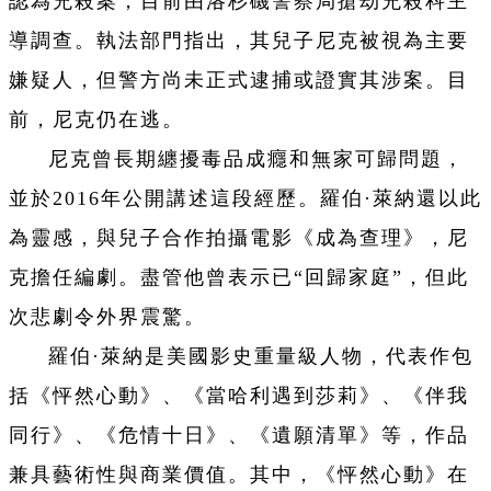
認為兇殺案，目前由洛杉磯警察局搶劫兇殺科主
導調查。執法部門指出，其兒子尼克被視為主要
嫌疑人，但警方尚未正式逮捕或證實其涉案。目
前，尼克仍在逃。
尼克曾長期纏擾毒品成癮和無家可歸問題，
並於2016年公開講述這段經歷。羅伯·萊納還以此
為靈感，與兒子合作拍攝電影《成為查理》，尼
克擔任編劇。盡管他曾表示已“回歸家庭”，但此
次悲劇令外界震驚。
羅伯·萊納是美國影史重量級人物，代表作包
括《怦然心動》、《當哈利遇到莎莉》、《伴我
同行》、《危情十日》、《遺願清單》等，作品
兼具藝術性與商業價值。其中，《怦然心動》在