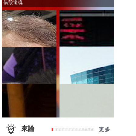
借殼還魂
來論
更 多