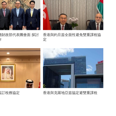
財政部代表團會面 探討
香港與約旦簽全面性避免雙重課稅協
作
定
簽訂稅務協定
香港與克羅地亞簽協定避雙重課稅