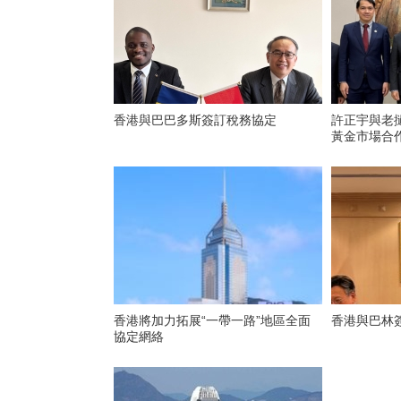
香港與巴巴多斯簽訂稅務協定
許正宇與老撾
黃金市場合
香港將加力拓展“一帶一路”地區全面
香港與巴林
協定網絡