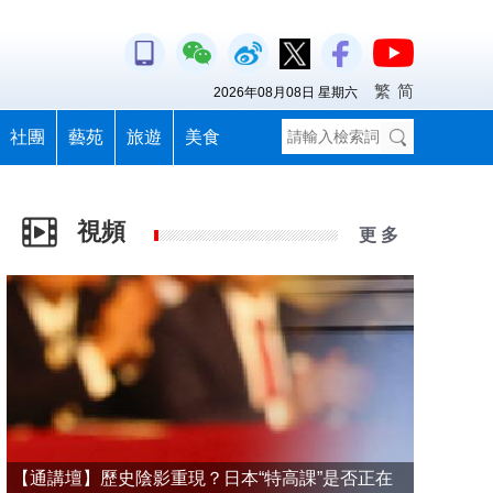
繁
简
2026年08月08日 星期六
社團
藝苑
旅遊
美食
視頻
更 多
【通講壇】歷史陰影重現？日本“特高課”是否正在