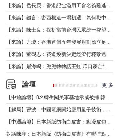
【來論】岳長庚：香港記協濫用工會名義難逃法律制裁
【來論】錢言：密西根這一場初選，為何戳中了兩黨最痛的神經？
【來論】陳士良：探析當前台灣民眾統一觀望心態的深層成因
【來論】方璇：香港首個五年發展規劃應立足民生務實前行
【來論】董觀志：賽道煥新決定經濟行穩致遠
【來論】屠海鳴：兜兜轉轉話王虹 眾口鑠金“一邊倒”
論壇
更 多
【中通論壇】8名韓生闖美軍基地示威被捕 韓國年輕人反美情緒從何而來？
【解局】曹波：中國電網開始應用量子技術，以後會不再停電嗎？
【中通論壇】日本新版防衛白皮書：動漫皮包藏不住軍國野心
對話陳洋：日本新版《防衛白皮書》有哪些點值得警惕？