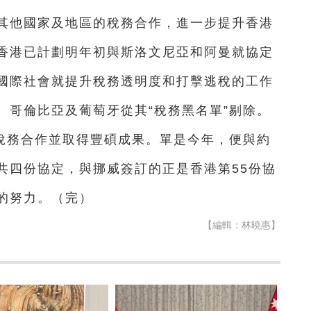
其他國家及地區的稅務合作，進一步提升香港
香港已計劃明年初與斯洛文尼亞和阿曼就協定
國際社會就提升稅務透明度和打擊逃稅的工作
、哥倫比亞及葡萄牙從其“稅務黑名單”剔除。
稅務合作並取得豐碩成果。單是今年，便與約
共四份協定，與挪威簽訂的正是香港第55份協
的努力。（完）
【編輯：林曉惠】