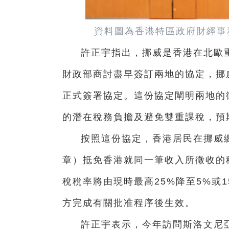
資料圖為香港特區政府財經事
許正宇指出，挪威是香港在北歐
財政部商討盡早簽訂兩地的協定，挪
正式簽署協定。這份協定闡明兩地的
的潛在稅務負擔及避免雙重課稅，預
按照這份協定，香港居民在挪威繳
章）抵免香港就同一筆收入所徵收的
稅稅率將由現時最高25%降至5%或
方完成有關批准程序後生效。
許正宇表示，今年訪問斯洛文尼