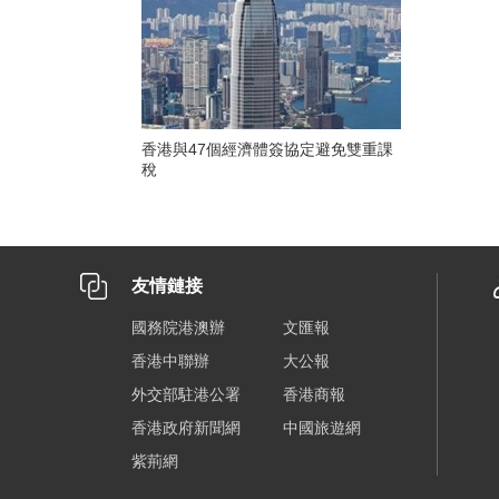
香港與47個經濟體簽協定避免雙重課
稅
友情鏈接
國務院港澳辦
文匯報
香港中聯辦
大公報
外交部駐港公署
香港商報
香港政府新聞網
中國旅遊網
紫荊網