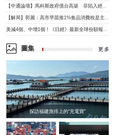
【中通論壇】馬科斯政府債台高築 菲陷入經濟困境與南海對抗惡循環？
【解局】郭麗：高市早苗推1%食品消費稅是主動作為還是被迫“飲鴆止渴”
美減4個、中增1個！《日經》最新全球份額報告透露了什麼？
圖集
更 多
探訪福建漁排上的“充電寶”