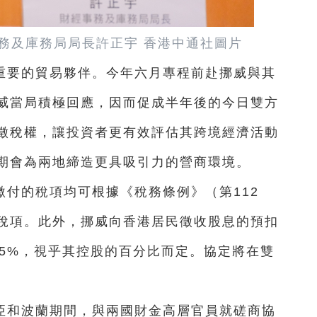
務及庫務局局長許正宇 香港中通社圖片
重要的貿易夥伴。今年六月專程前赴挪威與其
威當局積極回應，因而促成半年後的今日雙方
徵稅權，讓投資者更有效評估其跨境經濟活動
期會為兩地締造更具吸引力的營商環境。
付的稅項均可根據《稅務條例》（第112
稅項。此外，挪威向香港居民徵收股息的預扣
15%，視乎其控股的百分比而定。協定將在雙
亞和波蘭期間，與兩國財金高層官員就磋商協