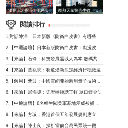
滙豐上調香港今年經濟增長預測至4.5%
酷熱天氣警告生效 本港高溫持續至下周
閱讀排行
1.對話陳洋：日本新版《防衛白皮書》有哪些點值得警惕？
2.【中通論壇】日本新版防衛白皮書：動漫皮包藏不住軍國野心
3.【來論】石琤：科技發展需以人為本 數碼共融不應讓長者放棄傳統生活方式
4.【來論】董觀志：賽道煥新決定經濟行穩致遠
5.【解局】曹波：中國電網開始應用量子技術，以後會不再停電嗎？
6.【來論】屠海鳴：兜兜轉轉話王虹 眾口鑠金“一邊倒”
7.【中通論壇】8名韓生闖美軍基地示威被捕 韓國年輕人反美情緒從何而來？
8.【來論】方璇：香港首個五年發展規劃應立足民生務實前行
9.【來論】陳士良：探析當前台灣民眾統一觀望心態的深層成因