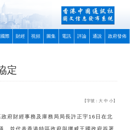
國際
財經
視頻
圖集
電訊
評論
通說
政府發佈
協定
【字號：
大
中
小
】
特區政府財經事務及庫務局局長許正宇16日在北
議，並代表香港特區政府與挪威王國政府簽署