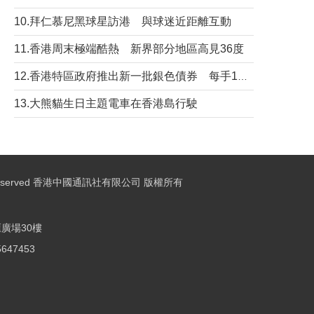
10.拜仁慕尼黑球星訪港 與球迷近距離互動
11.香港周末極端酷熱 新界部分地區高見36度
12.香港特區政府推出新一批銀色債券 每手1萬元保底息4.25厘
13.大熊貓生日主題電車在香港島行駛
ights Reserved 香港中國通訊社有限公司 版權所有
廣場30樓
25647453