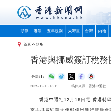
頭條
港澳
五年規劃
大灣區
台灣
內地
首頁
-> 頭條
香港與挪威簽訂稅務
分享到：
2025-12-16 18:19
|
稿件來源：香港中通社
香港中通社12月16日電 香港
京與挪威駐華大使戴偉恩進行雙邊會