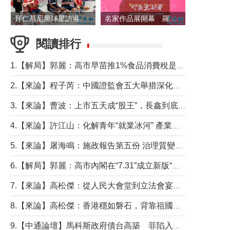
拜仁慕尼黑球星訪港 與球迷近距離互動
名家作品展開幕 羅淑佩出席並致辭
閱讀排行
1.【解局】郭麗：高市早苗推1%食品消費稅是主動作為還是被迫“飲鴆止渴”
2.【來論】程子芮：中國證監會五大舉措深化內地香港資本市場合作
3.【來論】曹波：上市五天成“股王”，長鑫到底做對什麼了？
4.【來論】許江山：化解青年“就業冰河” 產業升級與過渡支援須雙軌並行
5.【來論】屠海鳴：施政報告第五份 治理質變脈絡清
6.【解局】郭麗：高市內閣在“7.31”成立新版“特高課”意欲何為？
7.【來論】高松傑：從人民大會堂到立法會宴會廳——香港管治新範式的完整拼圖
8.【來論】高松傑：香港穩如磐石，背靠祖國才是真正的“終極護城河”
9.【中通論壇】馬科斯政府債台高築 菲陷入經濟困境與南海對抗惡循環？