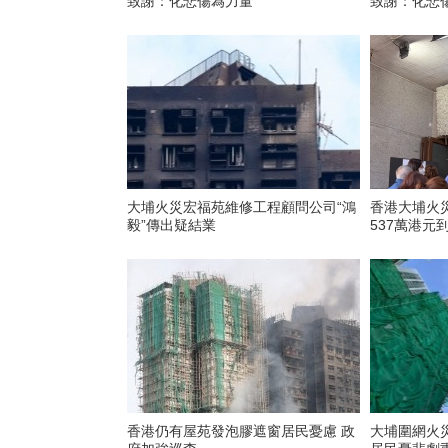
致謝：化悲傷為力量
致謝：化悲
大埔火災宏福苑維修工程顧問公司“鴻
香港大埔火
毅”傳出疑結業
537萬港元
香港仍有屋苑發泡膠遮窗居民憂慮 政
大埔圍網火災引憂 香港