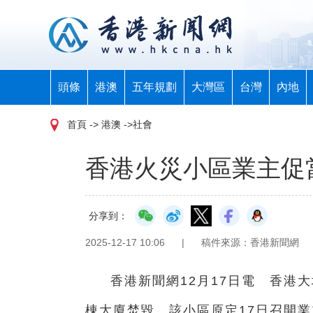
頭條
港澳
五年規劃
大灣區
台灣
內地
首頁
-> 港澳 ->社會
香港火災小區業主促
分享到：
2025-12-17 10:06
|
稿件來源：香港新聞網
香港新聞網12月17日電 香港
棟大廈焚毀。該小區原定17日召開