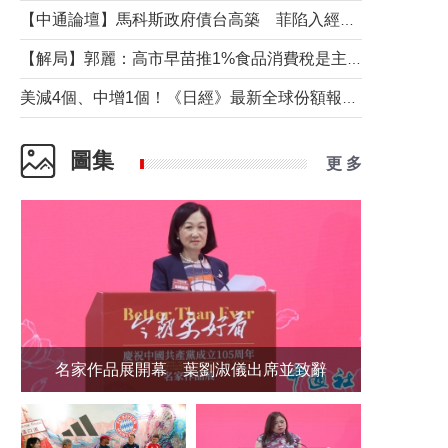
【中通論壇】馬科斯政府債台高築 菲陷入經濟困境與南海對抗惡循環？
【解局】郭麗：高市早苗推1%食品消費稅是主動作為還是被迫“飲鴆止渴”
美減4個、中增1個！《日經》最新全球份額報告透露了什麼？
圖集
更 多
名家作品展開幕 葉劉淑儀出席並致辭