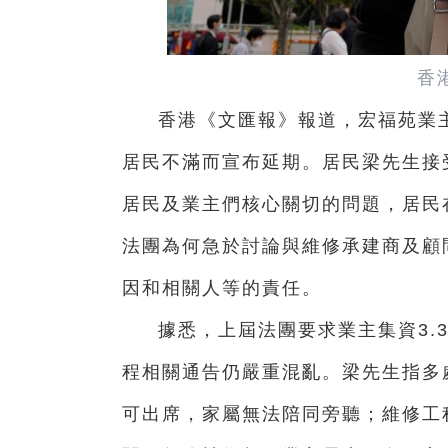
香
香港《文匯報》報道，宏福苑業
居民不滿而宣布延期。居民梁先生接
居民及業主們核心關切的問題，居民
法團為何急於討論與維修承建商及顧
因和相關人等的責任。
據悉，上屆法團要求業主集資3.
程相關通告仍嚴重混亂。
梁先生
指多
可出席，家屬無法陪同旁聽；維修工