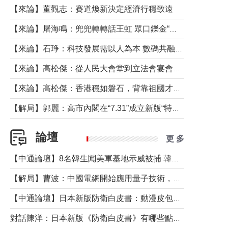
【來論】董觀志：賽道煥新決定經濟行穩致遠
【來論】屠海鳴：兜兜轉轉話王虹 眾口鑠金“一邊倒”
【來論】石琤：科技發展需以人為本 數碼共融不應讓長者放棄傳統生活方式
【來論】高松傑：從人民大會堂到立法會宴會廳——香港管治新範式的完整拼圖
【來論】高松傑：香港穩如磐石，背靠祖國才是真正的“終極護城河”
【解局】郭麗：高市內閣在“7.31”成立新版“特高課”意欲何為？
論壇
更 多
【中通論壇】8名韓生闖美軍基地示威被捕 韓國年輕人反美情緒從何而來？
【解局】曹波：中國電網開始應用量子技術，以後會不再停電嗎？
【中通論壇】日本新版防衛白皮書：動漫皮包藏不住軍國野心
對話陳洋：日本新版《防衛白皮書》有哪些點值得警惕？