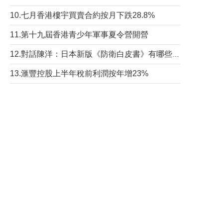
10.七月香港樓宇買賣合約按月下跌28.8%
11.第十九屆香港青少年軍事夏令營開營
12.對話陳洋：日本新版《防衛白皮書》有哪些點值得警惕？
13.滙豐控股上半年稅前利潤按年增23%