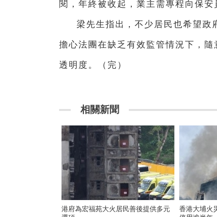
閱，年終被收起，業主需專程向保安
梁先生指出，不少居民也希望政
擔心法團在缺乏有效監管情況下，隨
透明度。（完）
相關新聞
港府為宏福苑大火居民善後提供多元
香港大埔火