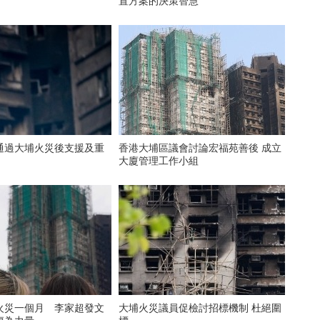
置方案的決策智慧
通過大埔火災後支援及重
香港大埔區議會討論宏福苑善後 成立
大廈管理工作小組
火災一個月 李家超發文
大埔火災議員促檢討招標機制 杜絕圍