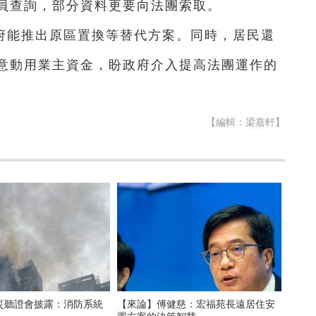
員查詢，部分資料更要向法團索取。
府能推出原區置換等替代方案。同時，居民還
意動用業主資金，盼政府介入提高法團運作的
【編輯：梁嘉軒】
災聽證會披露：消防系統
【來論】傅健慈：宏福苑長遠居住安