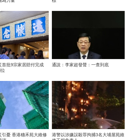
傷為力量
標
災首批9宗家居賠付完成
通說：李家超發聲：一查到底
到位
穗禾苑大維修
港警以涉嫌誤殺罪拘捕3名大埔屋苑維