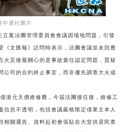
港中通社圖片
主立案法團管理委員會會議因場地問題，引發
受《文匯報》訪問時表示，法團會議並未回應
在火災後最關心的是事故責任認定問題，質疑
問公司的合約終止事宜，而非優先調查大火成
3億港元天價維修費，今屆法團接任後，維修工
處信息不透明，包括會議嚴格限定僅業主本人
程相關通告、資料起初會張貼在大堂供居民查