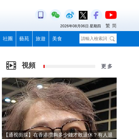
繁
简
2026年08月06日 星期四
社團
藝苑
旅遊
美食
視頻
更 多
【通視街採】在香港攢夠多少錢才敢退休？有人退