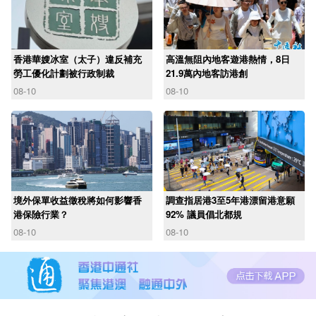
香港華嫂冰室（太子）違反補充
高溫無阻內地客遊港熱情，8日
勞工優化計劃被行政制裁
21.9萬內地客訪港創
08-10
08-10
境外保單收益徵稅將如何影響香
調查指居港3至5年港漂留港意願
港保險行業？
92% 議員倡北都規
08-10
08-10