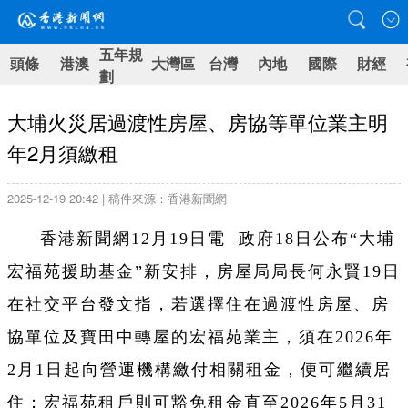
五年規
頭條
港澳
大灣區
台灣
內地
國際
財經
劃
大埔火災居過渡性房屋、房協等單位業主明
年2月須繳租
2025-12-19 20:42 | 稿件來源：香港新聞網
香港新聞網12月19日電 政府18日公布“大埔
宏福苑援助基金”新安排，房屋局局長何永賢19日
在社交平台發文指，若選擇住在過渡性房屋、房
協單位及寶田中轉屋的宏福苑業主，須在2026年
2月1日起向營運機構繳付相關租金，便可繼續居
住；宏福苑租戶則可豁免租金直至2026年5月31