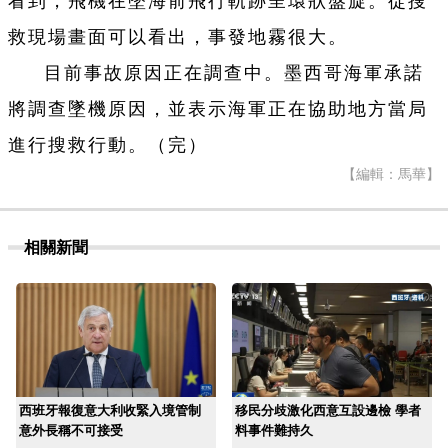
看到，飛機在墜海前飛行軌跡呈環狀盤旋。從搜
救現場畫面可以看出，事發地霧很大。
目前事故原因正在調查中。墨西哥海軍承諾
將調查墜機原因，並表示海軍正在協助地方當局
進行搜救行動。（完）
【編輯：馬華】
相關新聞
西班牙報復意大利收緊入境管制
移民分歧激化西意互設邊檢 學者
意外長稱不可接受
料事件難持久