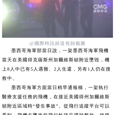
@國際時訊頻道視頻截圖
墨西哥海軍部當日說，一架墨西哥海軍飛機
當天在美國得克薩斯州加爾維斯頓附近墜毀，機
上8人中已有5人遇難、2人生還，另有1人仍在搜
救中。
墨西哥海軍方面當日稍早通報稱，一架執行
醫療支援任務的飛機，在接近美國得州加爾維斯
頓附近區域時“發生事故”。從飛行追蹤平台可以