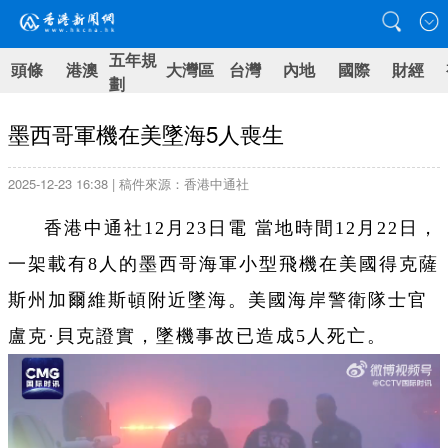
五年規
頭條
港澳
大灣區
台灣
內地
國際
財經
劃
墨西哥軍機在美墜海5人喪生
2025-12-23 16:38 | 稿件來源：香港中通社
香港中通社12月23日電 當地時間12月22日，
一架載有8人的墨西哥海軍小型飛機在美國得克薩
斯州加爾維斯頓附近墜海。美國海岸警衛隊士官
盧克·貝克證實，墜機事故已造成5人死亡。