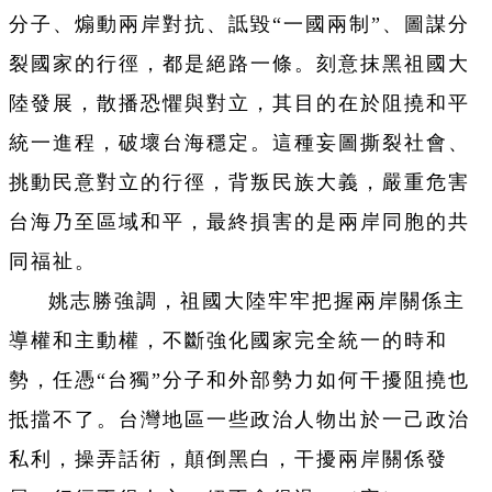
分子、煽動兩岸對抗、詆毀“一國兩制”、圖謀分
裂國家的行徑，都是絕路一條。刻意抹黑祖國大
陸發展，散播恐懼與對立，其目的在於阻撓和平
統一進程，破壞台海穩定。這種妄圖撕裂社會、
挑動民意對立的行徑，背叛民族大義，嚴重危害
台海乃至區域和平，最終損害的是兩岸同胞的共
同福祉。
姚志勝強調，祖國大陸牢牢把握兩岸關係主
導權和主動權，不斷強化國家完全統一的時和
勢，任憑“台獨”分子和外部勢力如何干擾阻撓也
抵擋不了。台灣地區一些政治人物出於一己政治
私利，操弄話術，顛倒黑白，干擾兩岸關係發