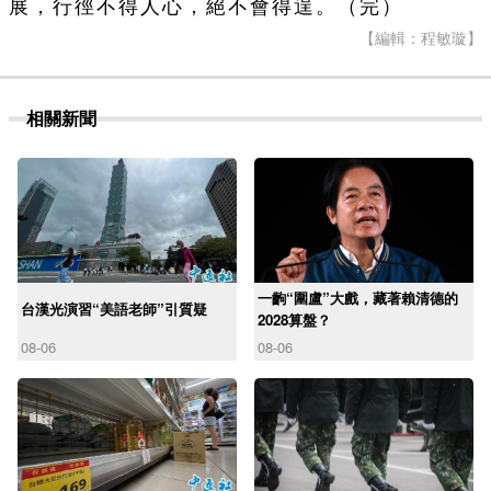
展，行徑不得人心，絕不會得逞。（完）
【編輯：程敏璇】
相關新聞
一齣“圍盧”大戲，藏著賴清德的
台漢光演習“美語老師”引質疑
2028算盤？
08-06
08-06