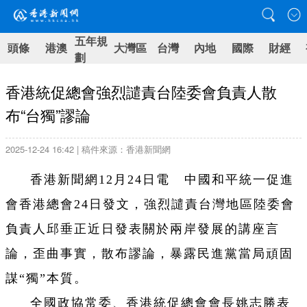
五年規
頭條
港澳
大灣區
台灣
內地
國際
財經
劃
香港統促總會強烈譴責台陸委會負責人散
布“台獨”謬論
2025-12-24 16:42 | 稿件來源：香港新聞網
香港新聞網12月24日電 中國和平統一促進
會香港總會24日發文，強烈譴責台灣地區陸委會
負責人邱垂正近日發表關於兩岸發展的講座言
論，歪曲事實，散布謬論，暴露民進黨當局頑固
謀“獨”本質。
全國政協常委、香港統促總會會長姚志勝表