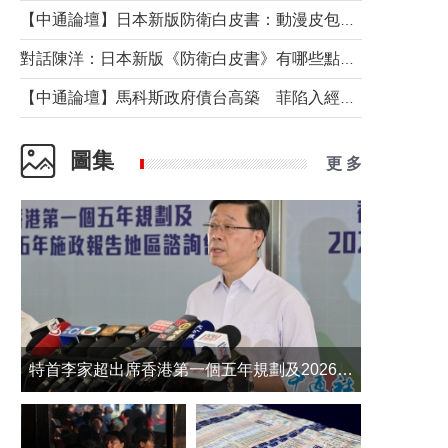
【中通論壇】日本新版防衛白皮書：動漫皮包藏不住軍國野心
對話陳洋：日本新版《防衛白皮書》有哪些點值得警惕？
【中通論壇】馬科斯政府債台高築 菲陷入經濟困境與南海對抗惡循環？
圖集
更 多
​特首李家超出席香港第一個五年規劃及2026年《施政報告》地區諮詢會