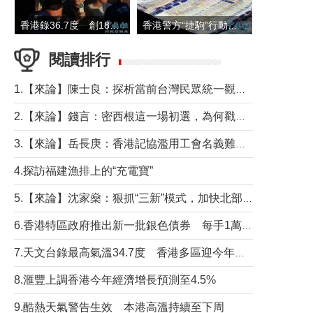
香港錄36.7度 創1884年有紀錄以來最高溫
香港警方“捷駒”行動拘147人 涉洗黑錢逾6億元
閱讀排行
1.【來論】陳士良：探析當前台灣民眾統一觀望心態的深層成因
2.【來論】錢言：密西根這一場初選，為何戳中了兩黨最痛的神經？
3.【來論】岳長庚：香港記協濫用工會名義難逃法律制裁
4.探訪福建漁排上的“充電寶”
5.【來論】沈家燊：狠抓“三新”模式，加快北部都會區建設
6.香港特區政府推出新一批銀色債券 每手1萬元保底息4.25厘
7.天文台錄最高氣溫34.7度 香港多區迎今年最熱一天
8.滙豐上調香港今年經濟增長預測至4.5%
9.酷熱天氣警告生效 本港高溫持續至下周