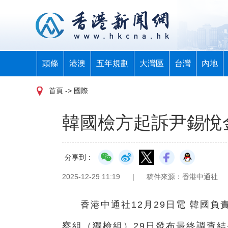
頭條
港澳
五年規劃
大灣區
台灣
內地
首頁
-> 國際
韓國檢方起訴尹錫悅
分享到：
2025-12-29 11:19
|
稿件來源：香港中通社
香港中通社12月29日電 韓國
察組（獨檢組）29日發布最終調查結