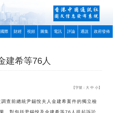
國際
財經
視頻
圖集
電訊
評論
通說
政府發佈
金建希等76人
【字號：
大
中
小
】
負責調查前總統尹錫悅夫人金建希案件的獨立檢
果，對包括尹錫悅及金建希等76人提起訴訟。