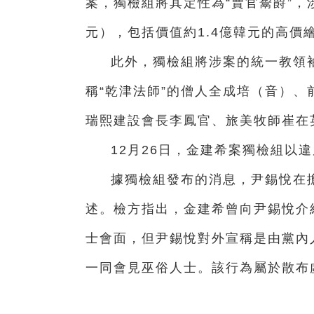
案，獨檢組將其定性為“賣官鬻爵”，涉案
元），包括價值約1.4億韓元的高價繪
此外，獨檢組將涉案的統一教領
稱“乾津法師”的僧人全成培（音）、
瑞熙建設會長李鳳官、旅美牧師崔在
12月26日，金建希案獨檢組以
據獨檢組發布的消息，尹錫悅在
述。檢方指出，金建希曾向尹錫悅介
士會面，但尹錫悅對外宣稱是由黨內
一同會見巫俗人士。該行為屬於散布