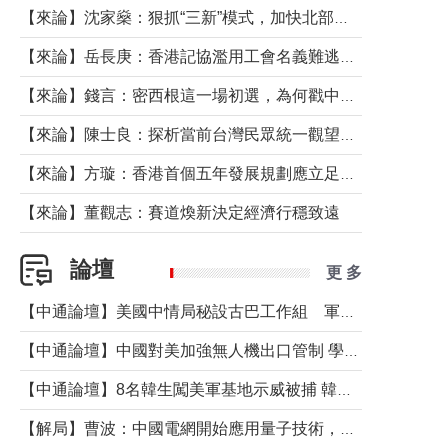
【來論】沈家燊：狠抓“三新”模式，加快北部都會區建設
【來論】岳長庚：香港記協濫用工會名義難逃法律制裁
【來論】錢言：密西根這一場初選，為何戳中了兩黨最痛的神經？
【來論】陳士良：探析當前台灣民眾統一觀望心態的深層成因
【來論】方璇：香港首個五年發展規劃應立足民生務實前行
【來論】董觀志：賽道煥新決定經濟行穩致遠
論壇
更 多
【中通論壇】美國中情局秘設古巴工作組 軍事行動箭在弦上？
【中通論壇】中國對美加強無人機出口管制 學者：貿易與安全考量兼有
【中通論壇】8名韓生闖美軍基地示威被捕 韓國年輕人反美情緒從何而來？
【解局】曹波：中國電網開始應用量子技術，以後會不再停電嗎？