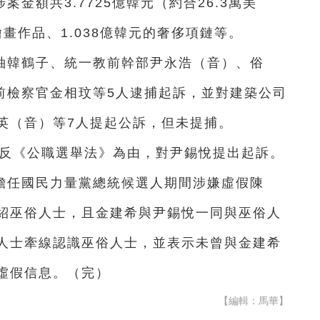
金額共3.7725億韓元（約合26.3萬美
畫作品、1.038億韓元的奢侈項鏈等。
袖韓鶴子、統一教前幹部尹永浩（音）、俗
前檢察官金相玟等5人逮捕起訴，並對建築公司
英（音）等7人提起公訴，但未提捕。
違反《公職選舉法》為由，對尹錫悅提出起訴。
擔任國民力量黨總統候選人期間涉嫌虛假陳
紹巫俗人士，且金建希與尹錫悅一同與巫俗人
人士牽線認識巫俗人士，並表示未曾與金建希
虛假信息。（完）
【編輯：馬華】