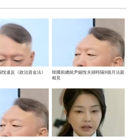
錫悅違反《政治資金法》
韓國前總統尹錫悅夫婦時隔9個月法庭
年
相見