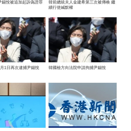
尹錫悅被追加起訴偽證罪
韓前總統夫人金建希第三次被傳喚 繼
續行使緘默權
8月1日再次逮捕尹錫悅
韓國檢方向法院申請拘捕尹錫悅