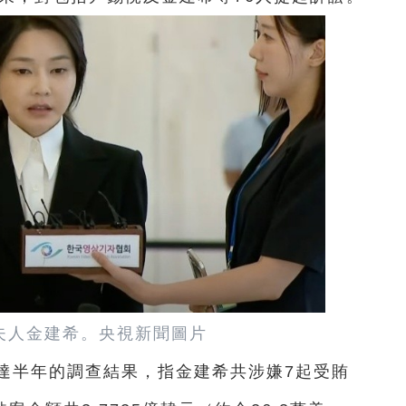
夫人金建希。央視新聞圖片
達半年的調查結果，指金建希共涉嫌7起受賄