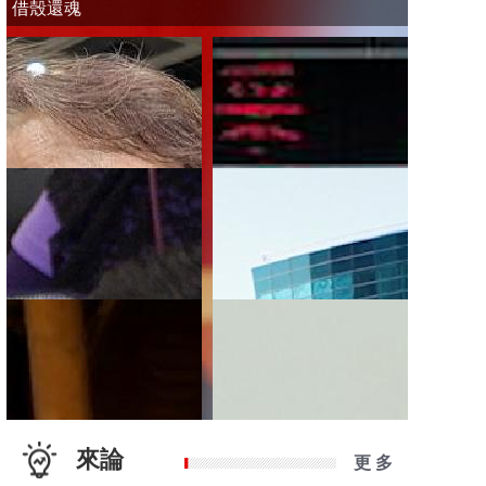
借殼還魂
來論
更 多