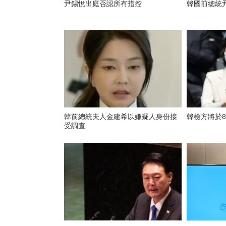
尹錫悅出庭否認所有指控
韓國前總統
韓前總統夫人金建希以嫌疑人身份接
韓檢方將於
受調查