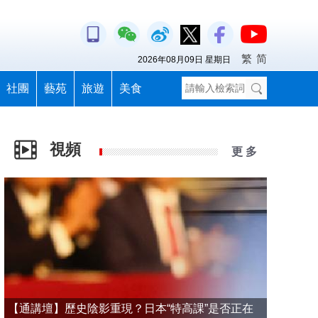
繁
简
2026年08月09日 星期日
社團
藝苑
旅遊
美食
視頻
更 多
【通講壇】歷史陰影重現？日本“特高課”是否正在