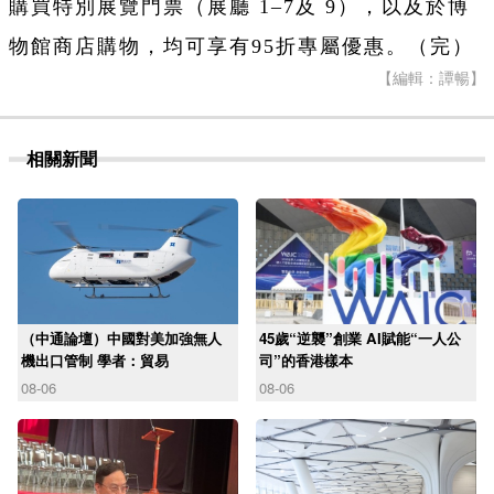
購買特別展覽門票（展廳 1–7及 9），以及於博
物館商店購物，均可享有95折專屬優惠。（完）
【編輯：譚暢】
相關新聞
（中通論壇）中國對美加強無人
45歲“逆襲”創業 AI賦能“一人公
機出口管制 學者：貿易
司”的香港樣本
08-06
08-06