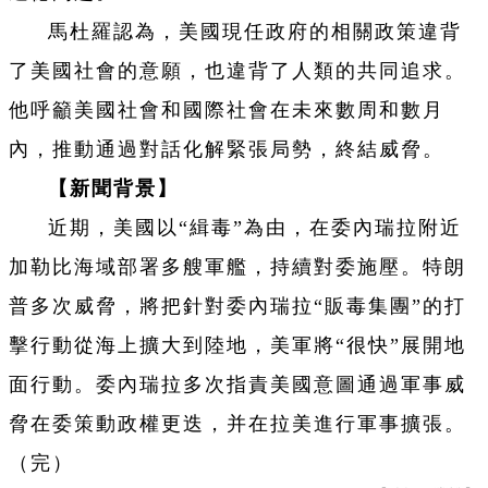
馬杜羅認為，美國現任政府的相關政策違背
了美國社會的意願，也違背了人類的共同追求。
他呼籲美國社會和國際社會在未來數周和數月
內，推動通過對話化解緊張局勢，終結威脅。
【新聞背景】
近期，美國以“緝毒”為由，在委內瑞拉附近
加勒比海域部署多艘軍艦，持續對委施壓。特朗
普多次威脅，將把針對委內瑞拉“販毒集團”的打
擊行動從海上擴大到陸地，美軍將“很快”展開地
面行動。委內瑞拉多次指責美國意圖通過軍事威
脅在委策動政權更迭，并在拉美進行軍事擴張。
（完）