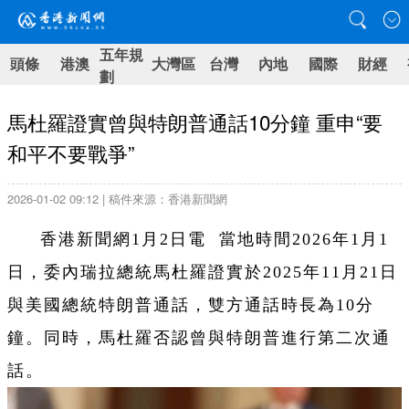
五年規
頭條
港澳
大灣區
台灣
內地
國際
財經
劃
馬杜羅證實曾與特朗普通話10分鐘 重申“要
和平不要戰爭”
2026-01-02 09:12 | 稿件來源：香港新聞網
香港新聞網1月2日電 當地時間2026年1月1
日，委內瑞拉總統馬杜羅證實於2025年11月21日
與美國總統特朗普通話，雙方通話時長為10分
鐘。同時，馬杜羅否認曾與特朗普進行第二次通
話。