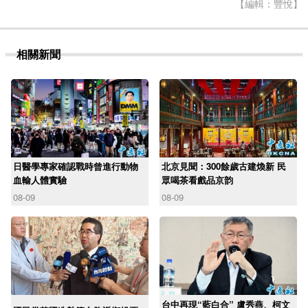
【編輯：豐悅】
相關新聞
日醫學專家確認戰時曾進行動物
北京見聞：300餘歲古建煥新 民
血輸人體實驗
眾喝茶看戲品京韵
08-09
08-09
台中再現“藍白合” 盧秀燕、柯文