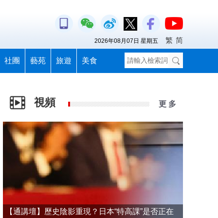
繁
简
2026年08月07日 星期五
社團
藝苑
旅遊
美食
視頻
更 多
【通講壇】歷史陰影重現？日本“特高課”是否正在