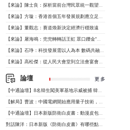
【來論】陳士良：探析當前台灣民眾統一觀望心態的深層成因
【來論】方璇：香港首個五年發展規劃應立足民生務實前行
【來論】董觀志：賽道煥新決定經濟行穩致遠
【來論】屠海鳴：兜兜轉轉話王虹 眾口鑠金“一邊倒”
【來論】石琤：科技發展需以人為本 數碼共融不應讓長者放棄傳統生活方式
【來論】高松傑：從人民大會堂到立法會宴會廳——香港管治新範式的完整拼圖
論壇
更 多
【中通論壇】8名韓生闖美軍基地示威被捕 韓國年輕人反美情緒從何而來？
【解局】曹波：中國電網開始應用量子技術，以後會不再停電嗎？
【中通論壇】日本新版防衛白皮書：動漫皮包藏不住軍國野心
對話陳洋：日本新版《防衛白皮書》有哪些點值得警惕？