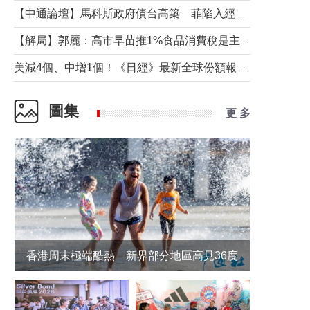
【中通論壇】馬科斯政府債台高築 菲陷入經濟困境與南海對抗惡循環？
【解局】郭麗：高市早苗推1%食品消費稅是主動作為還是被迫“飲鴆止渴”
美減4個、中增1個！《日經》最新全球份額報告透露了什麼？
圖集
更 多
香港周末極端酷熱 新界部分地區高見36度