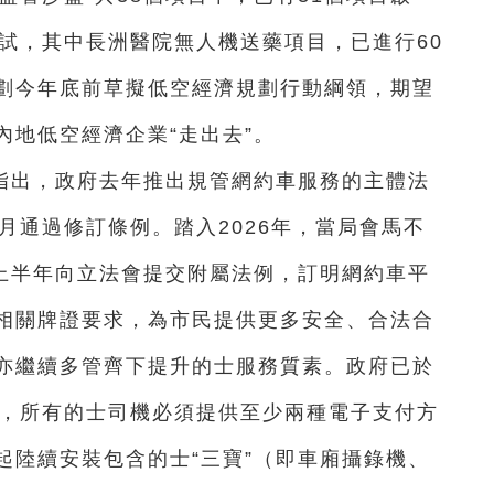
試，其中長洲醫院無人機送藥項目，已進行60
劃今年底前草擬低空經濟規劃行動綱領，期望
內地低空經濟企業“走出去”。
指出，政府去年推出規管網約車服務的主體法
月通過修訂條例。踏入2026年，當局會馬不
在上半年向立法會提交附屬法例，訂明網約車平
相關牌證要求，為市民提供更多安全、合法合
亦繼續多管齊下提升的士服務質素。政府已於
起，所有的士司機必須提供至少兩種電子支付方
起陸續安裝包含的士“三寶”（即車廂攝錄機、