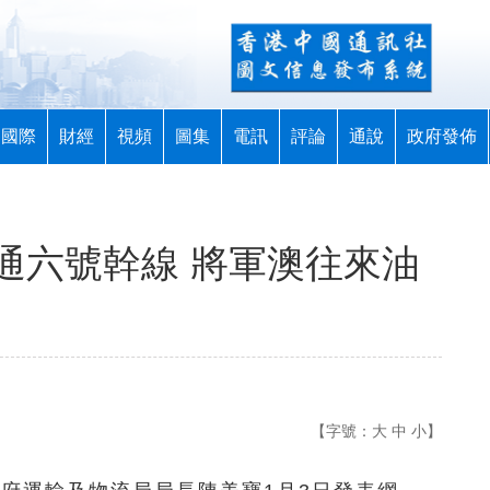
國際
財經
視頻
圖集
電訊
評論
通說
政府發佈
通六號幹線 將軍澳往來油
【字號：
大
中
小
】