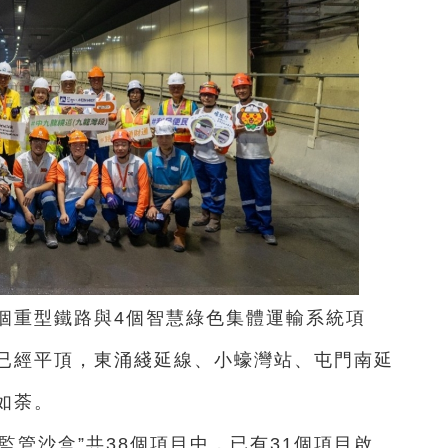
個重型鐵路與4個智慧綠色集體運輸系統項
已經平頂，東涌綫延線、小蠔灣站、屯門南延
如荼。
監管沙盒”共38個項目中，已有31個項目啟