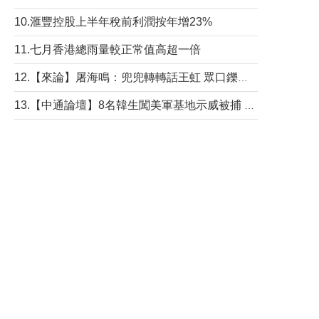
10.滙豐控股上半年稅前利潤按年增23%
11.七月香港總雨量較正常值高超一倍
12.【來論】屠海鳴：兜兜轉轉話王虹 眾口鑠金“一邊倒”
13.【中通論壇】8名韓生闖美軍基地示威被捕 韓國年輕人反美情緒從何而來？