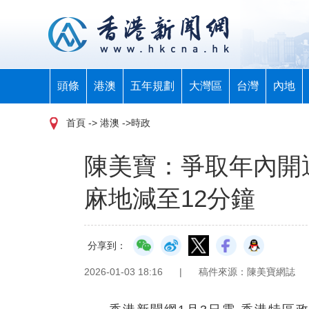
頭條
港澳
五年規劃
大灣區
台灣
內地
首頁
-> 港澳 ->時政
陳美寶：爭取年內開
麻地減至12分鐘
分享到：
2026-01-03 18:16
|
稿件來源：陳美寶網誌