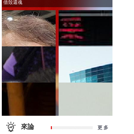
借殼還魂
來論
更 多