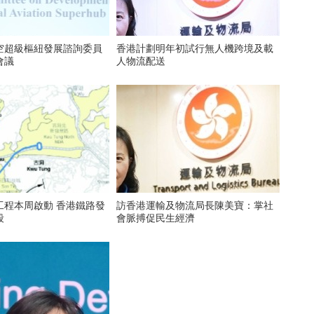
空超級樞紐發展諮詢委員
香港計劃明年初試行無人機跨境及載
會議
人物流配送
工程本周啟動 香港鐵路發
訪香港運輸及物流局長陳美寶：掌社
段
會脈搏促民生經濟