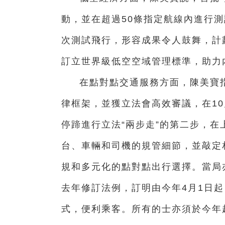
動，並在超過50條指定航線內進行測
次測試飛行，形容成果令人鼓舞，計
訂立世界級低空空域管理標準，助力
在點對點交通服務方面，陳美寶
律框架，並獲立法會高效審議，在10
停蹄進行立法“兩步走”的第二步，
台、車輛和司機的規管細節，並敲定
規和多元化的點對點出行選擇。當局
去年修訂法例，訂明由今年4月1日
式，便利乘客。所有的士亦須於今年