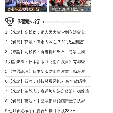
香港特區政府推出新一批銀色債券 每手1萬元保底息4.25厘
拜仁慕尼黑球星訪港 與球迷近距離互動
閱讀排行
1.【來論】高松傑：從人民大會堂到立法會宴會廳——香港管治新範式的完整拼圖
2.【解局】郭麗：高市內閣在“7.31”成立新版“特高課”意欲何為？
3.【來論】高松傑：香港穩如磐石，背靠祖國才是真正的“終極護城河”
4.對話陳洋：日本新版《防衛白皮書》有哪些點值得警惕？
5.【中通論壇】日本新版防衛白皮書：動漫皮包藏不住軍國野心
6.【來論】石琤：科技發展需以人為本 數碼共融不應讓長者放棄傳統生活方式
7.【來論】董觀志：賽道煥新決定經濟行穩致遠
8.【解局】曹波：中國電網開始應用量子技術，以後會不再停電嗎？
9.七月香港樓宇買賣合約按月下跌28.8%