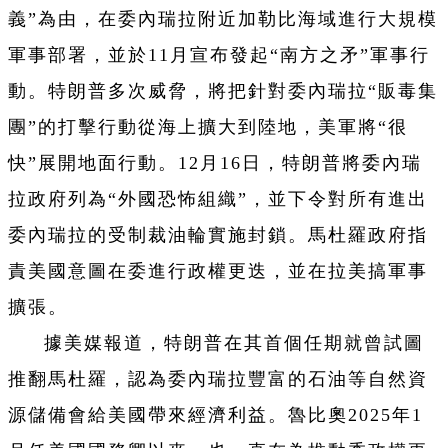
義”為由，在委內瑞拉附近加勒比海域進行大規模
軍事部署，並於11月宣布發起“南方之矛”軍事行
動。特朗普多次威脅，將把針對委內瑞拉“販毒集
團”的打擊行動從海上擴大到陸地，美軍將“很
快”展開地面行動。12月16日，特朗普將委內瑞
拉政府列為“外國恐怖組織”，並下令對所有進出
委內瑞拉的受制裁油輪實施封鎖。馬杜羅政府指
責美國意圖在委進行政權更迭，並在拉美搞軍事
擴張。
據美媒報道，特朗普在其首個任期就曾試圖
推翻馬杜羅，認為委內瑞拉豐富的石油等自然資
源儲備會給美國帶來經濟利益。魯比奧2025年1