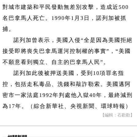
對城市建築和平民發動無差別攻擊，造成近500
名巴拿馬人死亡。1990年1月3日，諾列加被抓
捕。
諾列加曾表示，美國入侵“全是因為美國拒絕
接受即將喪失巴拿馬運河控制權的事實”，“美國
不願意看到獨立、自主的巴拿馬人民”。
諾列加此後被押送美國，受到10項罪名指
控，包括走私毒品、洗錢和敲詐勒索。美國邁阿
密市一家法庭1992年判處他入獄40年，最終減刑
為17年。（綜合新華社、央視新聞、環球時報）
【編輯：石歡歡】