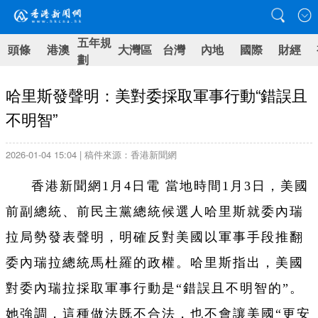
五年規
頭條
港澳
大灣區
台灣
內地
國際
財經
劃
哈里斯發聲明：美對委採取軍事行動“錯誤且
不明智”
2026-01-04 15:04 | 稿件來源：香港新聞網
香港新聞網1月4日電
當地時間1月3日，美國
前副總統、前民主黨總統候選人哈里斯就委內瑞
拉局勢發表聲明，明確反對美國以軍事手段推翻
委內瑞拉總統馬杜羅的政權。
哈里斯指出，美國
對委內瑞拉採取軍事行動是“錯誤且不明智的”。
她強調，這種做法既不合法，也不會讓美國“更安