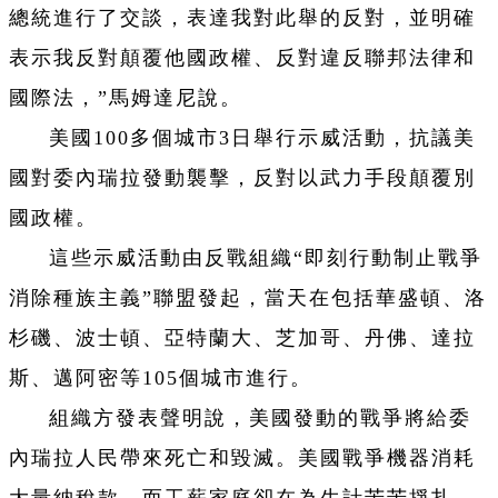
總統進行了交談，表達我對此舉的反對，並明確
表示我反對顛覆他國政權、反對違反聯邦法律和
國際法，”馬姆達尼說。
美國100多個城市3日舉行示威活動，抗議美
國對委內瑞拉發動襲擊，反對以武力手段顛覆別
國政權。
這些示威活動由反戰組織“即刻行動制止戰爭
消除種族主義”聯盟發起，當天在包括華盛頓、洛
杉磯、波士頓、亞特蘭大、芝加哥、丹佛、達拉
斯、邁阿密等105個城市進行。
組織方發表聲明說，美國發動的戰爭將給委
內瑞拉人民帶來死亡和毀滅。美國戰爭機器消耗