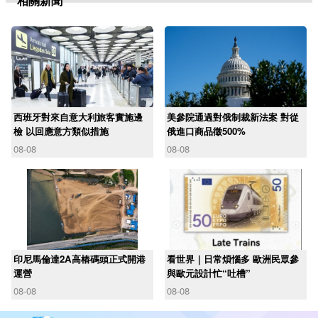
相關新聞
西班牙對來自意大利旅客實施邊
美參院通過對俄制裁新法案 對從
檢 以回應意方類似措施
俄進口商品徵500%
08-08
08-08
印尼馬倫達2A高樁碼頭正式開港
看世界｜日常煩惱多 歐洲民眾參
運營
與歐元設計忙“吐槽”
08-08
08-08