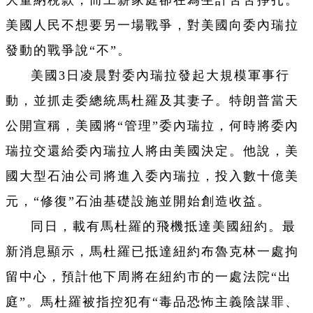
大量納稅款，而工薪家庭卻在為生計苦苦掙扎。
美國人民不想要另一場戰爭，對美國向委內瑞拉
發動的戰爭說“不”。
美國3日凌晨對委內瑞拉發起大規模軍事行
動，並抓走委總統馬杜羅及其妻子。特朗普當天
公開宣稱，美國將“管理”委內瑞拉，何時將委內
瑞拉交還給委內瑞拉人將由美國決定。他說，美
國大型石油公司將進入委內瑞拉，投入數十億美
元，“修復”石油基礎設施並開始創造收益。
同日，載有馬杜羅的飛機抵達美國紐約。最
新消息顯示，馬杜羅已抵達紐約布魯克林一處拘
留中心，預計他下周將在紐約市的一處法院“出
庭”。馬杜羅被指控犯有“毒品恐怖主義陰謀罪、