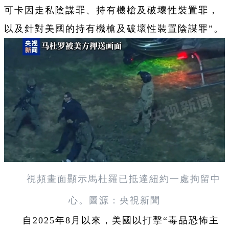
可卡因走私陰謀罪、持有機槍及破壞性裝置罪，
以及針對美國的持有機槍及破壞性裝置陰謀罪”。
視頻畫面顯示馬杜羅已抵達紐約一處拘留中
心。圖源：央視新聞
自2025年8月以來，美國以打擊“毒品恐怖主