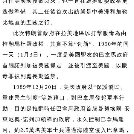
月任美國國務卿以來，也一直在為推動委政權更
迭做準備，其上任後首次出訪就是中美洲和加勒
比地區的五國之行。
此次特朗普政府在拉美地區以打擊販毒為由
推翻馬杜羅政權，其實不算“創新”。1990年的同
一天（1月3日），一度是美國盟友的巴拿馬政府
首腦諾列加被美國抓走，並被引渡至美國，以販
毒罪被判處長期監禁。
1989年12月20日，美國政府以“保護僑民、
重建民主制度”等為藉口，對巴拿馬發起軍事行
動，目的是推翻時任巴拿馬政府首腦曼努埃爾·安
東尼奧·諾列加領導的政府，永久控制巴拿馬運
河。約2.5萬名美軍士兵通過海陸空侵入巴拿馬，