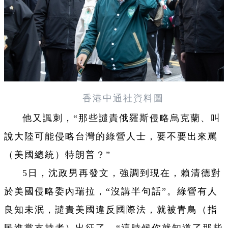
香港中通社資料圖
他又諷刺，“那些譴責俄羅斯侵略烏克蘭、叫
說大陸可能侵略台灣的綠營人士，要不要出來罵
（美國總統）特朗普？”
5日，沈政男再發文，強調到現在，賴清德對
於美國侵略委內瑞拉，“沒講半句話”。綠營有人
良知未泯，譴責美國違反國際法，就被青鳥（指