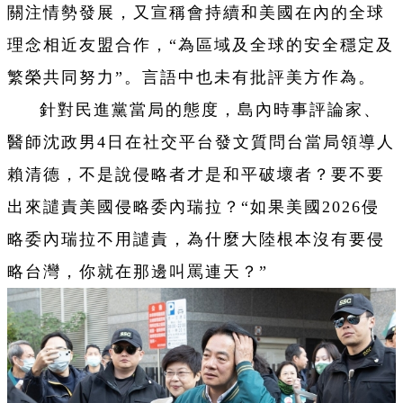
關注情勢發展，又宣稱會持續和美國在內的全球
理念相近友盟合作，“為區域及全球的安全穩定及
繁榮共同努力”。言語中也未有批評美方作為。
針對民進黨當局的態度，島內時事評論家、
醫師沈政男4日在社交平台發文質問台當局領導人
賴清德，不是說侵略者才是和平破壞者？要不要
出來譴責美國侵略委內瑞拉？“如果美國2026侵
略委內瑞拉不用譴責，為什麼大陸根本沒有要侵
略台灣，你就在那邊叫罵連天？”