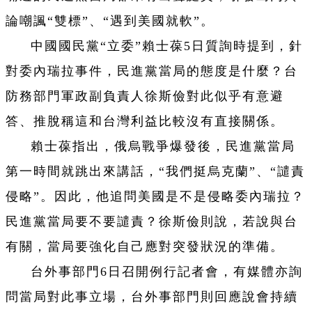
論嘲諷“雙標”、“遇到美國就軟”。
中國國民黨“立委”賴士葆5日質詢時提到，針
對委內瑞拉事件，民進黨當局的態度是什麼？台
防務部門軍政副負責人徐斯儉對此似乎有意避
答、推脫稱這和台灣利益比較沒有直接關係。
賴士葆指出，俄烏戰爭爆發後，民進黨當局
第一時間就跳出來講話，“我們挺烏克蘭”、“譴責
侵略”。因此，他追問美國是不是侵略委內瑞拉？
民進黨當局要不要譴責？徐斯儉則說，若說與台
有關，當局要強化自己應對突發狀況的準備。
台外事部門6日召開例行記者會，有媒體亦詢
問當局對此事立場，台外事部門則回應說會持續