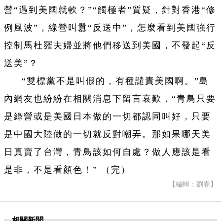
營“遇到美國就軟？”“觸極者”質疑，針對香港“修
例風波”，綠營叫囂“反送中”，怎麼看到美國強行
控制馬杜羅夫婦並將他們移送到美國，不發起“反
送美”？
“雙標黨不是叫假的，有種譴責美國啊。”島
內網友也紛紛在相關消息下留言哀歎，“青鳥只要
是綠營或是美國日本做的一切都認同叫好，只要
是中國大陸做的一切就反對嘲弄。那如果哪天美
日真賣了台灣，青鳥該如何自處？做人應該是看
是非，不是看顏色！” （完）
【編輯：劉春】
相關新聞