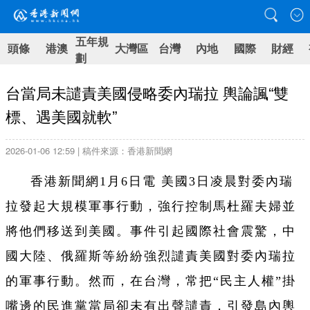
五年規
頭條
港澳
大灣區
台灣
內地
國際
財經
劃
台當局未譴責美國侵略委內瑞拉 輿論諷“雙
標、遇美國就軟”
2026-01-06 12:59 | 稿件來源：香港新聞網
香港新聞網1月6日電 美國3日凌晨對委內瑞
拉發起大規模軍事行動，強行控制馬杜羅夫婦並
將他們移送到美國。事件引起國際社會震驚，中
國大陸、俄羅斯等紛紛強烈譴責美國對委內瑞拉
的軍事行動。然而，在台灣，常把“民主人權”掛
嘴邊的民進黨當局卻未有出聲譴責，引發島內輿