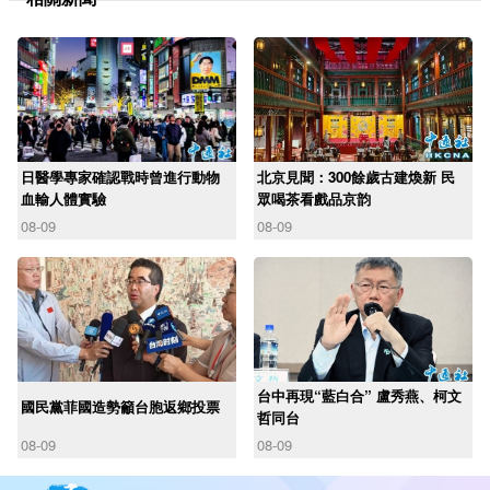
日醫學專家確認戰時曾進行動物
北京見聞：300餘歲古建煥新 民
血輸人體實驗
眾喝茶看戲品京韵
08-09
08-09
台中再現“藍白合” 盧秀燕、柯文
國民黨菲國造勢籲台胞返鄉投票
哲同台
08-09
08-09