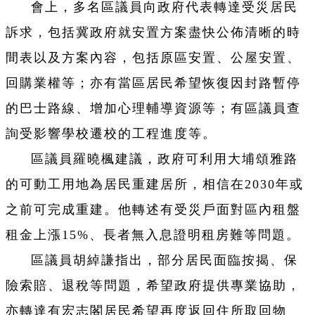
會上，多名區議員向政府代表轉達受災居民
訴求，包括冀政府就安置方案盡快公佈清晰的時
間表以及方案內容，包括原區安置、公屋安置、
回購業權等；亦有當區居民希望恢復因封路暫停
的巴士路線、增加心理輔導資源等；有區議員查
詢受影響學校遷校的工程進度等。
區議員羅曉楓建議，政府可利用大埔頌雅路
的可動工用地為居民重建居所，相信在2030年或
之前可完成重建。他轉述有受災戶面對區內租盤
租金上漲15%、長者無入息證明租房難等問題。
區議員胡綽謙指出，部分居民面臨按揭、保
險索賠、退稅等問題，希望政府提供專業協助，
亦轉達有宏志閣居民希望再度返回住所取回物