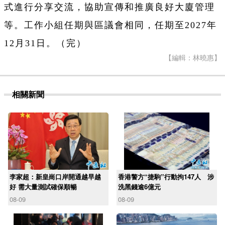
式進行分享交流，協助宣傳和推廣良好大廈管理
等。工作小組任期與區議會相同，任期至2027年
12月31日。（完）
【編輯：林曉惠】
相關新聞
李家超：新皇崗口岸開通越早越
香港警方“捷駒”行動拘147人 涉
好 需大量測試確保順暢
洗黑錢逾6億元
08-09
08-09