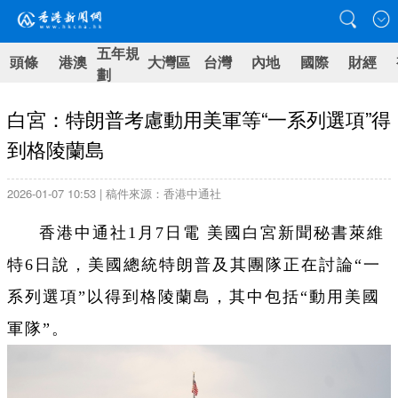
五年規
頭條
港澳
大灣區
台灣
內地
國際
財經
劃
白宮：特朗普考慮動用美軍等“一系列選項”得
到格陵蘭島
2026-01-07 10:53 | 稿件來源：香港中通社
香港中通社1月7日電 美國白宮新聞秘書萊維
特6日說，美國總統特朗普及其團隊正在討論“一
系列選項”以得到格陵蘭島，其中包括“動用美國
軍隊”。