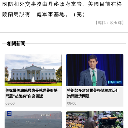
國防和外交事務由丹麥政府掌管。美國目前在格
陵蘭島設有一處軍事基地。（完）
【編輯：淩玉輝】
相關新聞
美媒爆美總統與防長就彈藥短缺
特朗普多次致電美聯儲主席沃什
問題“起衝突”白宮否認
詢問經濟問題
08-06
08-06