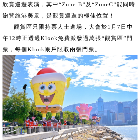
欣賞巡遊表演，其中“Zone B”及“ZoneC”能同時
飽覽維港美景，是觀賞巡遊的極佳位置！
觀賞區只限持票人士進場，大會於1月7日中
午12時正透過Klook免費派發過萬張“觀賞區”門
票，
每個Klook帳戶限取兩張門票。