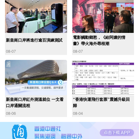
電影觸動鄉愁，《給阿嬤的情
新皇崗口岸將進行逾百演練測試
書》帶火海外尋根潮
08-07
08-07
新皇崗口岸紅外測溫就位 一文看
“香港快運飛行套票”震撼升級回
口岸通關流程
歸
08-06
08-04