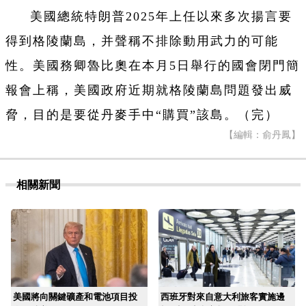
美國總統特朗普2025年上任以來多次揚言要
得到格陵蘭島，并聲稱不排除動用武力的可能
性。美國務卿魯比奧在本月5日舉行的國會閉門簡
報會上稱，美國政府近期就格陵蘭島問題發出威
脅，目的是要從丹麥手中“購買”該島。（完）
【編輯：俞丹鳳】
相關新聞
美國將向關鍵礦產和電池項目投
西班牙對來自意大利旅客實施邊