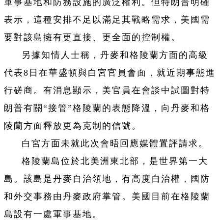
軍事基地和防務設施的廣泛權利。但特朗普明確
表示，這種安排不足以滿足其戰略需求，美國需
要對該島擁有更直接、更全面的控制權。
另據知情人士稱，丹麥和格陵蘭方面的高級
代表8日在華盛頓與白宮官員會面，就近期事態進
行磋商。有消息顯示，美官員在會談中試圖對特
朗普有關“接管”格陵蘭的表態降溫，向丹麥和格
陵蘭方面釋放更為克制的信號。
白宮方面未就此次會晤回應媒體置評請求。
格陵蘭島位於北美洲東北部，是世界第一大
島。該島是丹麥自治領地，有高度自治權，國防
和外交事務由丹麥政府掌管。美國目前在格陵蘭
島設有一處軍事基地。