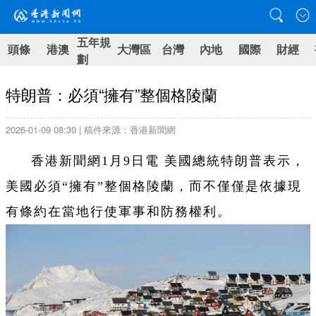
五年規
頭條
港澳
大灣區
台灣
內地
國際
財經
劃
特朗普：必須“擁有”整個格陵蘭
2026-01-09 08:30 | 稿件來源：香港新聞網
香港新聞網1月9日電 美國總統特朗普表示，
美國必須“擁有”整個格陵蘭，而不僅僅是依據現
有條約在當地行使軍事和防務權利。