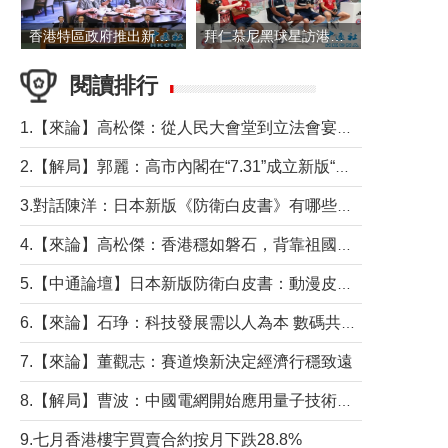
香港特區政府推出新一批銀色債券 每手1萬元保底息4.25厘
拜仁慕尼黑球星訪港 與球迷近距離互動
閱讀排行
1.【來論】高松傑：從人民大會堂到立法會宴會廳——香港管治新範式的完整拼圖
2.【解局】郭麗：高市內閣在“7.31”成立新版“特高課”意欲何為？
3.對話陳洋：日本新版《防衛白皮書》有哪些點值得警惕？
4.【來論】高松傑：香港穩如磐石，背靠祖國才是真正的“終極護城河”
5.【中通論壇】日本新版防衛白皮書：動漫皮包藏不住軍國野心
6.【來論】石琤：科技發展需以人為本 數碼共融不應讓長者放棄傳統生活方式
7.【來論】董觀志：賽道煥新決定經濟行穩致遠
8.【解局】曹波：中國電網開始應用量子技術，以後會不再停電嗎？
9.七月香港樓宇買賣合約按月下跌28.8%