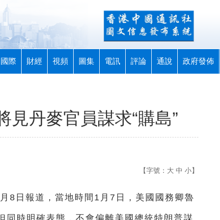
國際
財經
視頻
圖集
電訊
評論
通說
政府發佈
將見丹麥官員謀求“購島”
【字號：
大
中
小
】
1月8日報道，當地時間1月7日，美國國務卿魯
但同時明確表態，不會偏離美國總統特朗普謀