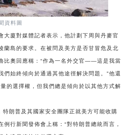
聞資料圖
國會大廈對媒體記者表示，他計劃下周與丹麥官
陵蘭島的要求。在被問及美方是否甘冒危及北
魯比奧回應稱：“作為一名外交官——這是我當
我們始終傾向於通過其他途徑解決問題。”他還
力量的選擇權，但我們總是傾向於以其他方式解
，特朗普及其國家安全團隊正就美方可能收購
在例行新聞發佈會上稱：“對特朗普總統而言，