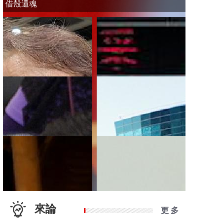
借殼還魂
來論
更 多