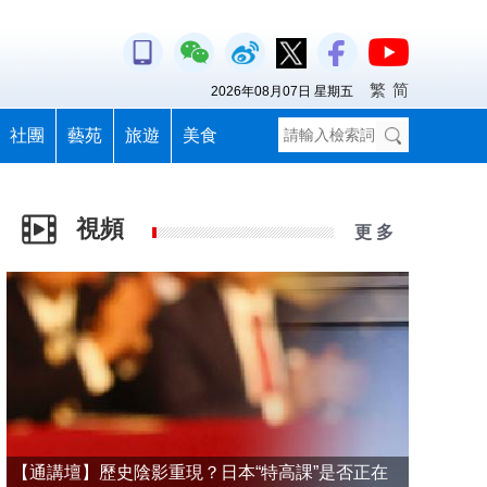
繁
简
2026年08月07日 星期五
社團
藝苑
旅遊
美食
視頻
更 多
【通講壇】歷史陰影重現？日本“特高課”是否正在