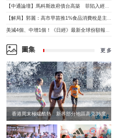
【中通論壇】馬科斯政府債台高築 菲陷入經濟困境與南海對抗惡循環？
【解局】郭麗：高市早苗推1%食品消費稅是主動作為還是被迫“飲鴆止渴”
美減4個、中增1個！《日經》最新全球份額報告透露了什麼？
圖集
更 多
香港周末極端酷熱 新界部分地區高見36度