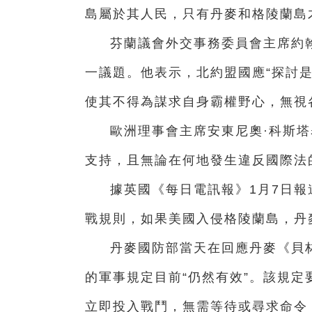
島屬於其人民，只有丹麥和格陵蘭島
芬蘭議會外交事務委員會主席約
一議題。他表示，北約盟國應“探討
使其不得為謀求自身霸權野心，無視
歐洲理事會主席安東尼奧·科斯
支持，且無論在何地發生違反國際法
據英國《每日電訊報》1月7日
戰規則，如果美國入侵格陵蘭島，丹
丹麥國防部當天在回應丹麥《貝林
的軍事規定目前“仍然有效”。該規定
立即投入戰鬥，無需等待或尋求命令