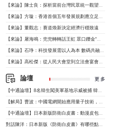
【來論】陳士良：探析當前台灣民眾統一觀望心態的深層成因
【來論】方璇：香港首個五年發展規劃應立足民生務實前行
【來論】董觀志：賽道煥新決定經濟行穩致遠
【來論】屠海鳴：兜兜轉轉話王虹 眾口鑠金“一邊倒”
【來論】石琤：科技發展需以人為本 數碼共融不應讓長者放棄傳統生活方式
【來論】高松傑：從人民大會堂到立法會宴會廳——香港管治新範式的完整拼圖
論壇
更 多
【中通論壇】8名韓生闖美軍基地示威被捕 韓國年輕人反美情緒從何而來？
【解局】曹波：中國電網開始應用量子技術，以後會不再停電嗎？
【中通論壇】日本新版防衛白皮書：動漫皮包藏不住軍國野心
對話陳洋：日本新版《防衛白皮書》有哪些點值得警惕？