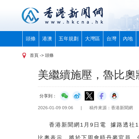
頭條
港澳
五年規劃
大灣區
台灣
內地
首頁
-> 頭條
美繼續施壓，魯比奧
分享到：
2026-01-09 09:06
|
稿件來源：香港新聞網
香港新聞網1月9日電 據路透社
比奧表示，將於下周會晤丹麥官員，