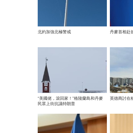
北約加強北極警戒
丹麥首相赴
“美國佬，滾回家！”格陵蘭島和丹麥
英德商討在
民眾上街抗議特朗普