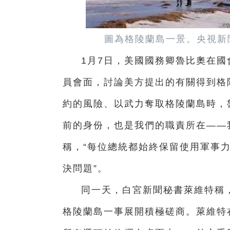
圖為格陵蘭島一景。央視新
1月7日，美國國務卿魯比奧在
員會面，討論美方提出的有關得到格
約的風險、以武力奪取格陵蘭島時，
前的身份，也是我們的職責所在——
稱，“每位總統都始終保留使用軍事
決問題”。
同一天，白宮新聞秘書萊維特稱
格陵蘭島一事展開積極磋商。萊維特