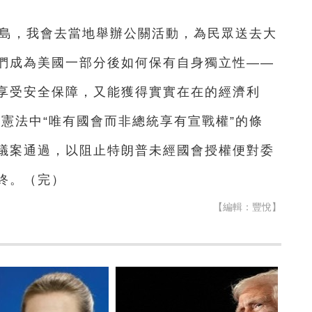
蘭島，我會去當地舉辦公關活動，為民眾送去大
們成為美國一部分後如何保有自身獨立性——
享受安全保障，又能獲得實實在在的經濟利
憲法中“唯有國會而非總統享有宣戰權”的條
議案通過，以阻止特朗普未經國會授權便對委
終。（完）
【編輯：豐悅】