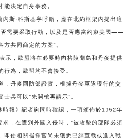
才能決定自身事務。
翰內斯·科斯基寧呼籲，應在北約框架內提出這
是否需要采取行動，以及是否應當約束美國——
各方共同商定的方案”。
塔表示，歐盟將在必要時向格陵蘭島和丹麥提供
的行為，歐盟均不會接受。
報道，丹麥國防部證實，根據丹麥軍隊現行的交
麥士兵可以“先開槍再請示”。
時報》記者詢問時確認，一項頒佈於1952年
要求，在遭到外國入侵時，“被攻擊的部隊必須
，即使相關指揮官尚未獲悉已經宣戰或進入戰