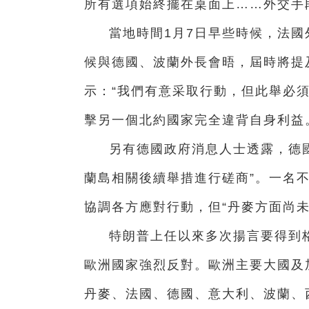
所有選項始終擺在桌面上……外交手
當地時間1月7日早些時候，法國
候與德國、波蘭外長會晤，屆時將提
示：“我們有意采取行動，但此舉必
擊另一個北約國家完全違背自身利益
另有德國政府消息人士透露，德
蘭島相關後續舉措進行磋商”。一名
協調各方應對行動，但“丹麥方面尚
特朗普上任以來多次揚言要得到
歐洲國家強烈反對。歐洲主要大國及
丹麥、法國、德國、意大利、波蘭、