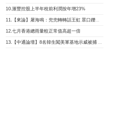
10.滙豐控股上半年稅前利潤按年增23%
11.【來論】屠海鳴：兜兜轉轉話王虹 眾口鑠金“一邊倒”
12.七月香港總雨量較正常值高超一倍
13.【中通論壇】8名韓生闖美軍基地示威被捕 韓國年輕人反美情緒從何而來？