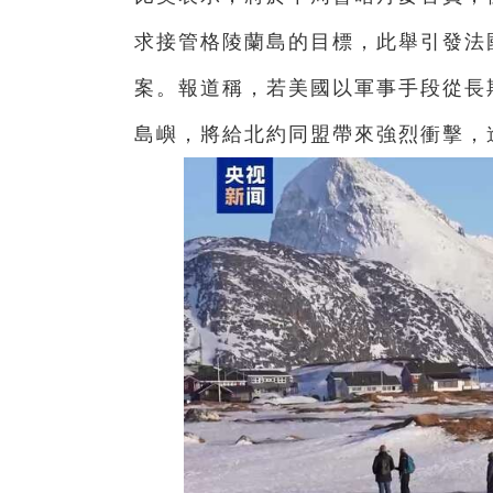
求接管格陵蘭島的目標，此舉引發法
案。報道稱，若美國以軍事手段從長
島嶼，將給北約同盟帶來強烈衝擊，