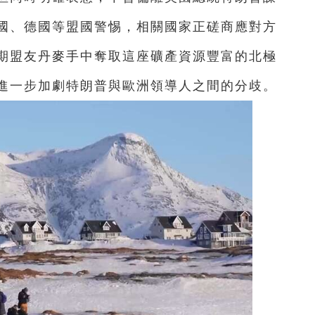
國、德國等盟國警惕，相關國家正磋商應對方
期盟友丹麥手中奪取這座礦產資源豐富的北極
進一步加劇特朗普與歐洲領導人之間的分歧。