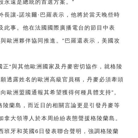
段永遠是總統的首選方案。”
外長讓-諾埃爾·巴羅表示，他將於當天晚些時
及此事。他在法國國際廣播電台的節目中表
須與歐洲夥伴協同推進。”巴羅還表示，美國攻
。
國正“與其他歐洲國家及丹麥密切協作，就格陵
不願透露姓名的歐洲高級官員稱，丹麥必須牽頭
未向歐洲盟國通報其希望獲得何種具體支持”。
格陵蘭島，而近日的相關言論更是引發丹麥等
加拿大領導人於本周紛紛表態聲援格陵蘭島。
西班牙和英國6日發表聯合聲明，強調格陵蘭