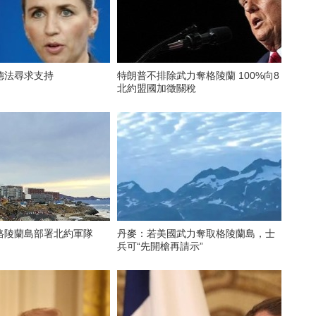
德法尋求支持
特朗普不排除武力奪格陵蘭 100%向8
北約盟國加徵關稅
格陵蘭島部署北約軍隊
丹麥：若美國武力奪取格陵蘭島，士
兵可“先開槍再請示”