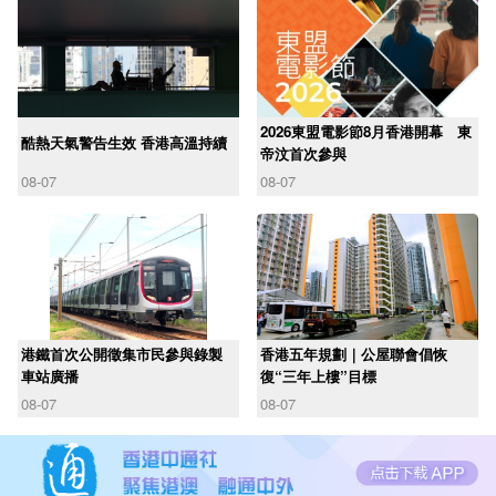
2026東盟電影節8月香港開幕 東
酷熱天氣警告生效 香港高溫持續
帝汶首次參與
08-07
08-07
港鐵首次公開徵集市民參與錄製
香港五年規劃｜公屋聯會倡恢
車站廣播
復“三年上樓”目標
08-07
08-07