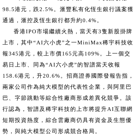
98.5港元，跌2.5%。滙豐私有化恆生銀行議案獲
通過，滙控及恆生銀行都升約0.4%。
香港IPO市場繼續火熱，當天有3隻新股掛牌
上市，其中“AI六小虎”之一MiniMax稀宇科技收
報345港元，較上市價165元高109%。上一個交
易日上市、同為“AI六小虎”的智譜當天收報
158.6港元，升20.6%。招商證券國際發報告指，
兩家公司作為純大模型的代表性企業，與阿里巴
巴、字節跳動等綜合性廠商形成差異化競爭。該
行認為，智譜及稀宇科技的上市將提升AI互聯網
短期投資熱度，綜合雲廠商仍具有資金及生態優
勢，與純大模型公司形成競合格局。