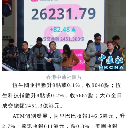
香港中通社圖片
恆生國企指數升9點或0.1%，收9048點；恆
生科技指數升8點或0.2%，收5687點；大市全日
成交總額2451.3億港元。
ATM個別發展，阿里巴巴收報146.5港元，升
2.7%；騰訊收報611港元，跌0.8%；美團收報