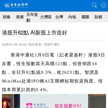
五年規
頭條
港澳
大灣區
台灣
內地
國際
財經
劃
港股升82點 AI新股上市造好
2026-01-09 18:49 | 稿件來源：香港中通社
香港中通社1月9日電（記者梁嘉軒）港股9日
反覆，恆生指數當天高開123點，但曾倒跌34
點，全日升82點或0.3%，收26231點。智譜及
MiniMax赴港IPO燃AI互聯網短期投資熱度。恆
指本周累計跌約0.4%。