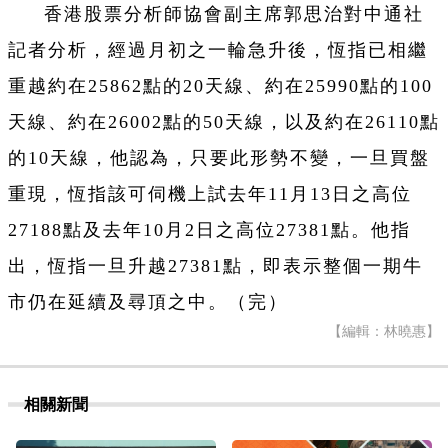
香港股票分析師協會副主席郭思治對中通社
記者分析，經過月初之一輪急升後，恆指已相繼
重越約在25862點的20天線、約在25990點的100
天線、約在26002點的50天線，以及約在26110點
的10天線，他認為，只要此形勢不變，一旦買盤
重現，恆指該可伺機上試去年11月13日之高位
27188點及去年10月2日之高位27381點。他指
出，恆指一旦升越27381點，即表示整個一期牛
市仍在延續及尋頂之中。（完）
【編輯：林曉惠】
相關新聞