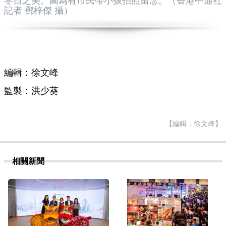
冬日之美。圖為有市民帶小孩拍照留念。（香港中通社
記者 鄧梓傑 攝）
編輯：徐文峰
監製：洪少葵
【編輯：徐文峰】
相關新聞