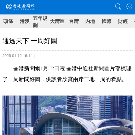
五年規
頭條
港澳
大灣區
台灣
內地
國際
財經
劃
通透天下 一周好圖
2026-01-12 16:14 |
香港新聞網1月12日電 香港中通社新聞圖片部梳理
了一周新聞好圖，供讀者欣賞兩岸三地一周的看點。