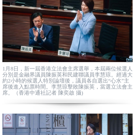
1月8日，新一屆香港立法會主席選舉，本屆兩位候選人
分別是金融界議員陳振英和民建聯議員李慧琼。經過大
約2小時的候選人特別論壇後，議員各自選出“心水”主
席後進入點票時間。李慧琼擊敗陳振英，當選立法會主
席。（香港中通社記者 陳奕啟 攝)