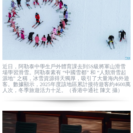
近日，阿勒泰中學生戶外體育課去到5S級將軍山滑雪
場學習滑雪。阿勒泰素有 “中國雪都” 和 “人類滑雪起
源地” 之稱，冰雪資源得天獨厚，吸引了大量海內外遊
客。數據顯示，2025年度該地區累計接待遊客約4600萬
人次，冬季旅遊活力十足。（香港中通社 陳文 攝）