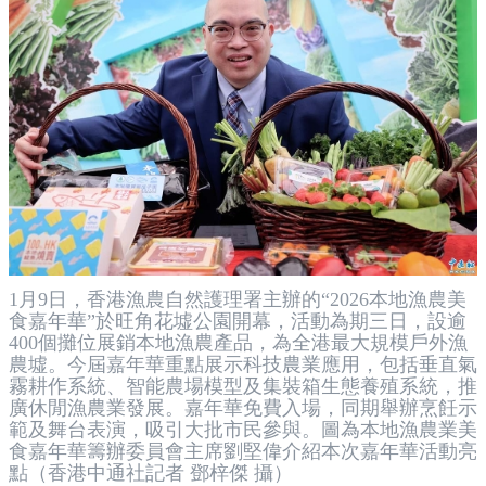
1月9日，香港漁農自然護理署主辦的“2026本地漁農美
食嘉年華”於旺角花墟公園開幕，活動為期三日，設逾
400個攤位展銷本地漁農產品，為全港最大規模戶外漁
農墟。今屆嘉年華重點展示科技農業應用，包括垂直氣
霧耕作系統、智能農場模型及集裝箱生態養殖系統，推
廣休閒漁農業發展。嘉年華免費入場，同期舉辦烹飪示
範及舞台表演，吸引大批市民參與。圖為本地漁農業美
食嘉年華籌辦委員會主席劉堅偉介紹本次嘉年華活動亮
點（香港中通社記者 鄧梓傑 攝）