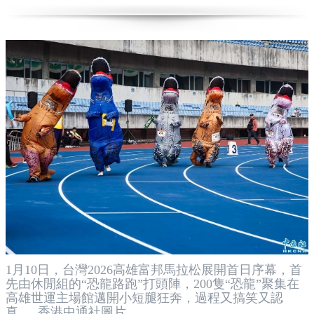
1月10日，台灣2026高雄富邦馬拉松展開首日序幕，首
先由休閒組的“恐龍路跑”打頭陣，200隻“恐龍”聚集在
高雄世運主場館邁開小短腿狂奔，過程又搞笑又認
真。 香港中通社圖片