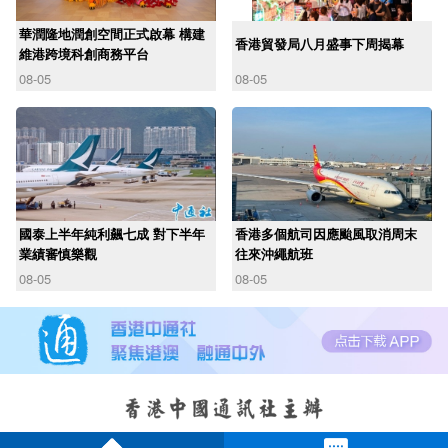
華潤隆地潤創空間正式啟幕 構建
香港貿發局八月盛事下周揭幕
維港跨境科創商務平台
08-05
08-05
國泰上半年純利飆七成 對下半年
香港多個航司因應颱風取消周末
業績審慎樂觀
往來沖繩航班
08-05
08-05