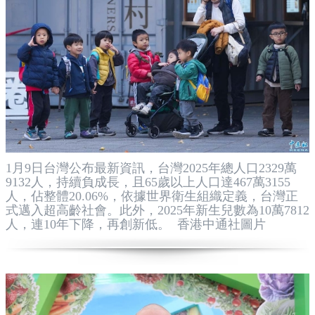
1月9日台灣公布最新資訊，台灣2025年總人口2329萬
9132人，持續負成長，且65歲以上人口達467萬3155
人，佔整體20.06%，依據世界衛生組織定義，台灣正
式邁入超高齡社會。此外，2025年新生兒數為10萬7812
人，連10年下降，再創新低。 香港中通社圖片