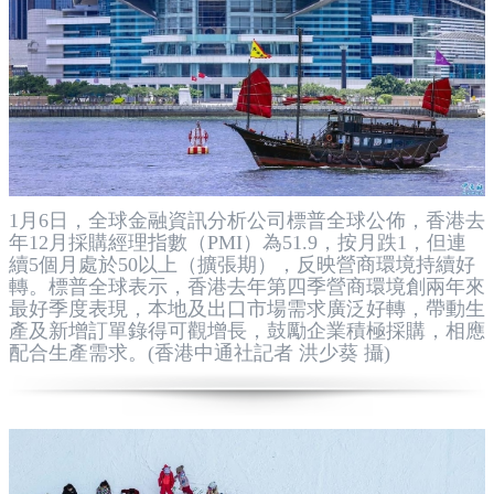
1月6日，全球金融資訊分析公司標普全球公佈，香港去
年12月採購經理指數（PMI）為51.9，按月跌1，但連
續5個月處於50以上（擴張期），反映營商環境持續好
轉。標普全球表示，香港去年第四季營商環境創兩年來
最好季度表現，本地及出口市場需求廣泛好轉，帶動生
產及新增訂單錄得可觀增長，鼓勵企業積極採購，相應
配合生產需求。(香港中通社記者 洪少葵 攝)