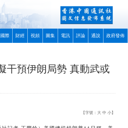
國際
財經
視頻
圖集
電訊
評論
通說
政府發佈
擬干預伊朗局勢 真動武或
【字號：
大
中
小
】