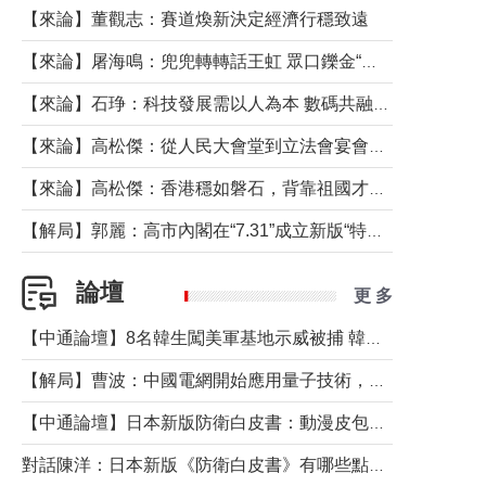
【來論】董觀志：賽道煥新決定經濟行穩致遠
【來論】屠海鳴：兜兜轉轉話王虹 眾口鑠金“一邊倒”
【來論】石琤：科技發展需以人為本 數碼共融不應讓長者放棄傳統生活方式
【來論】高松傑：從人民大會堂到立法會宴會廳——香港管治新範式的完整拼圖
【來論】高松傑：香港穩如磐石，背靠祖國才是真正的“終極護城河”
【解局】郭麗：高市內閣在“7.31”成立新版“特高課”意欲何為？
論壇
更 多
【中通論壇】8名韓生闖美軍基地示威被捕 韓國年輕人反美情緒從何而來？
【解局】曹波：中國電網開始應用量子技術，以後會不再停電嗎？
【中通論壇】日本新版防衛白皮書：動漫皮包藏不住軍國野心
對話陳洋：日本新版《防衛白皮書》有哪些點值得警惕？