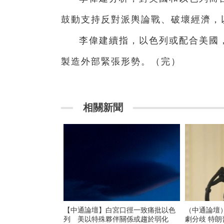
鼓動支持反對派輿論戰、破壞經濟，
李偉建續指，以色列或配合美國
製造外部緊張形勢。（完）
相關新聞
【中通論壇】白宮口徑一致痛批以色
（中通論壇
列 美以特殊夥伴關係或趨於弱化
劇分歧 特朗