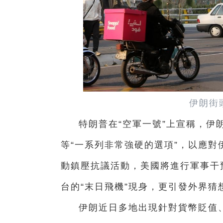
伊朗街
特朗普在“空軍一號”上宣稱，伊
等“一系列非常強硬的選項”，以應
動鎮壓抗議活動，美國將進行軍事干
台的“末日飛機”現身，更引發外界
伊朗近日多地出現針對貨幣貶值