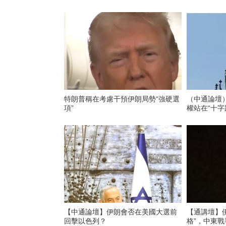
特朗普稱在考慮干預伊朗局勢“強硬選
（中通論壇
項”
權站在“十
【中通論壇】伊朗會否在美國大選前
【通講壇】
回擊以色列？
格”，中東