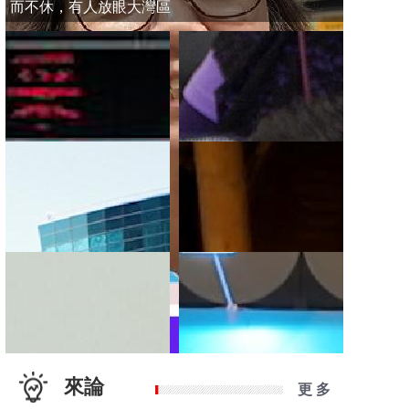
而不休，有人放眼大灣區
來論
更 多