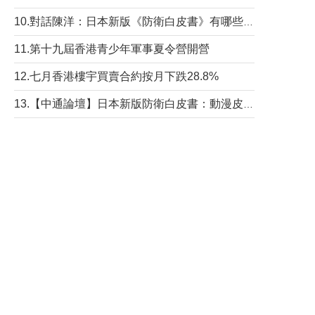
10.對話陳洋：日本新版《防衛白皮書》有哪些點值得警惕？
11.第十九屆香港青少年軍事夏令營開營
12.七月香港樓宇買賣合約按月下跌28.8%
13.【中通論壇】日本新版防衛白皮書：動漫皮包藏不住軍國野心