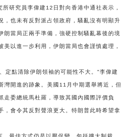
究所研究員李偉建12日對向香港中通社表示，
況，也未有反對派占領政府，騷亂沒有明顯升
伊朗當局正兩手準備，強硬控制騷亂幕後的境
被美以進一步利用，伊朗當局也會謹慎處理，
、定點清除伊朗領袖的可能性不大。”李偉建
斯灣開進的跡象。美國11月中期選舉將近，但
抓走委總統馬杜羅，導致其國內國際評價負
手，會令其反對聲浪更大。特朗普此時希望拿
言，最佳方式仍是以壓促變，包括擴大制裁、