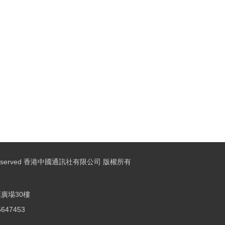
ights Reserved 香港中國通訊社有限公司 版權所有
廣場30樓
25647453