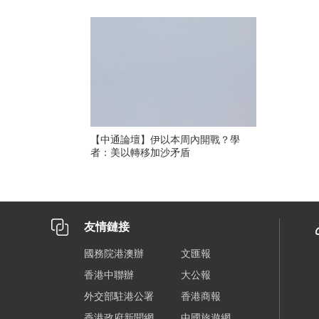
【中通論壇】伊以本周內開戰？學
者：美以轉移加沙矛盾
友情鏈接
國務院港澳辦
文匯報
香港中聯辦
大公報
外交部駐港公署
香港商報
香港政府新聞網
中國旅遊網