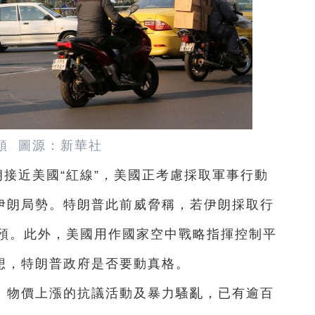
頭 圖源：新華社
朗接近美國“紅線”，美國正考慮採取軍事行動
對伊朗局勢。特朗普此前威脅稱，若伊朗採取行
預。此外，美國用作國家空中戰略指揮控制平
猜想，特朗普政府是否要動真格。
、物價上漲的抗議活動及暴力騷亂，已有逾百