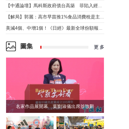
【中通論壇】馬科斯政府債台高築 菲陷入經濟困境與南海對抗惡循環？
【解局】郭麗：高市早苗推1%食品消費稅是主動作為還是被迫“飲鴆止渴”
美減4個、中增1個！《日經》最新全球份額報告透露了什麼？
圖集
更 多
名家作品展開幕 葉劉淑儀出席並致辭