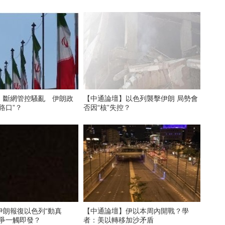
）斷網管控騷亂 伊朗政
【中通論壇】以色列襲擊伊朗 局勢會
字路口”？
否因“核”失控？
伊朗報復以色列“動真
【中通論壇】伊以本周內開戰？學
戰爭一觸即發？
者：美以轉移加沙矛盾