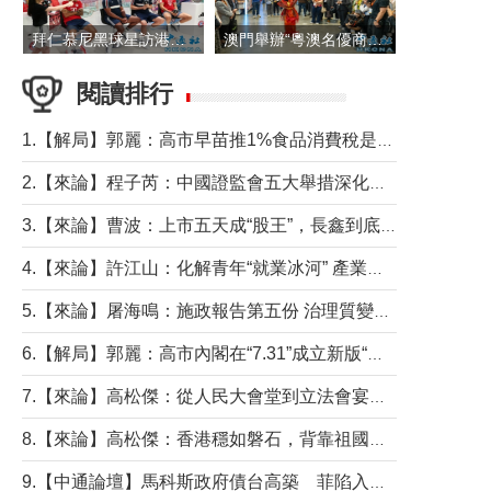
拜仁慕尼黑球星訪港 與球迷近距離互動
澳門舉辦“粵澳名優商品展”
閱讀排行
1.【解局】郭麗：高市早苗推1%食品消費稅是主動作為還是被迫“飲鴆止渴”
2.【來論】程子芮：中國證監會五大舉措深化內地香港資本市場合作
3.【來論】曹波：上市五天成“股王”，長鑫到底做對什麼了？
4.【來論】許江山：化解青年“就業冰河” 產業升級與過渡支援須雙軌並行
5.【來論】屠海鳴：施政報告第五份 治理質變脈絡清
6.【解局】郭麗：高市內閣在“7.31”成立新版“特高課”意欲何為？
7.【來論】高松傑：從人民大會堂到立法會宴會廳——香港管治新範式的完整拼圖
8.【來論】高松傑：香港穩如磐石，背靠祖國才是真正的“終極護城河”
9.【中通論壇】馬科斯政府債台高築 菲陷入經濟困境與南海對抗惡循環？