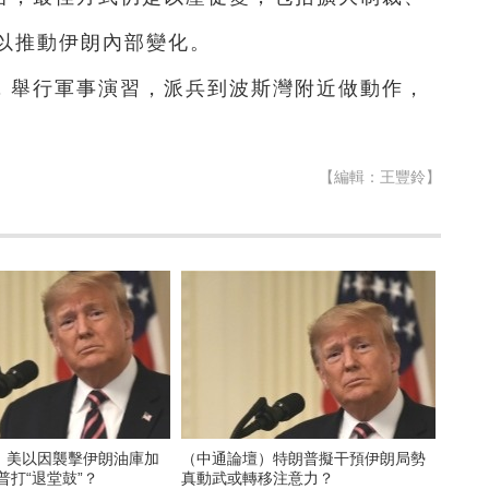
以推動伊朗內部變化。
，舉行軍事演習，派兵到波斯灣附近做動作，
【編輯：王豐鈴】
）美以因襲擊伊朗油庫加
（中通論壇）特朗普擬干預伊朗局勢
普打“退堂鼓”？
真動武或轉移注意力？