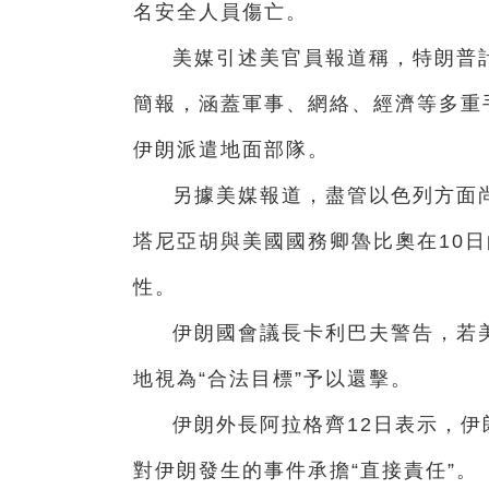
名安全人員傷亡。
美媒引述美官員報道稱，特朗普
簡報，涵蓋軍事、網絡、經濟等多重
伊朗派遣地面部隊。
另據美媒報道，盡管以色列方面
塔尼亞胡與美國國務卿魯比奧在10
性。
伊朗國會議長卡利巴夫警告，若
地視為“合法目標”予以還擊。
伊朗外長阿拉格齊12日表示，
對伊朗發生的事件承擔“直接責任”。