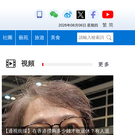
繁
简
2026年08月06日 星期四
社團
藝苑
旅遊
美食
視頻
更 多
【通視街採】在香港攢夠多少錢才敢退休？有人退