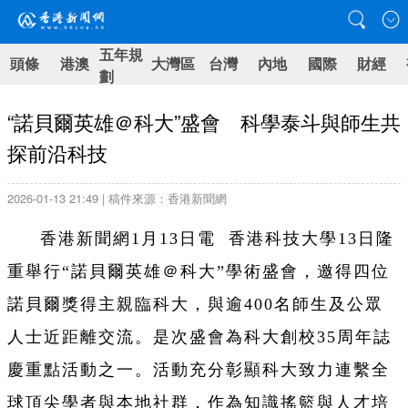
五年規
頭條
港澳
大灣區
台灣
內地
國際
財經
劃
“諾貝爾英雄＠科大”盛會 科學泰斗與師生共
探前沿科技
2026-01-13 21:49 | 稿件來源：香港新聞網
香港新聞網1月13日電 香港科技大學13日隆
重舉行“諾貝爾英雄＠科大”學術盛會，邀得四位
諾貝爾獎得主親臨科大，與逾400名師生及公眾
人士近距離交流。是次盛會為科大創校35周年誌
慶重點活動之一。活動充分彰顯科大致力連繫全
球頂尖學者與本地社群，作為知識搖籃與人才培