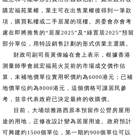
購宏福苑業權，業主可在出售業權後得到一筆款
項，購買私樓或二手居屋的現樓。房委會亦會考
慮在即將推售的“居屋2025”及“綠置居2025”預留
部分單位，用特設銷售計劃的形式供業主選購。
財政司副司長黃偉綸在會上表示，根據香港
測量師學會就宏福苑火災前的市場成交價作估
算，未補地價單位實用呎價約為6000港元；已補
地價單位約為8000港元，這個價格可讓居民參
考，並非代表政府已決定最終的收購價。
目前，大埔頌雅路西原本預留作公營房屋用
途的用地，正修改設計變為居屋用途。政府預計
可興建約1500個單位，第一期約900個單位可以