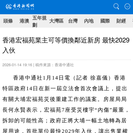
五年規
頭條
港澳
大灣區
台灣
內地
國際
財經
劃
香港宏福苑業主可等價換鄰近新房 最快2029
入伙
2026-01-14 19:16 | 稿件來源：香港中通社
香港中通社1月14日電（記者 徐嘉儀）香港
特區政府14日在新一屆立法會首次會議上，提出
有關大埔宏福苑災後重建工作的議案。房屋局局
長何永賢表示，宏福苑7座受災樓宇“內傷”嚴重，
拆卸的可能性高；政府正將大埔一幅土地轉為居
屋用途，首批單位最快2029年入伙，讓出售業權