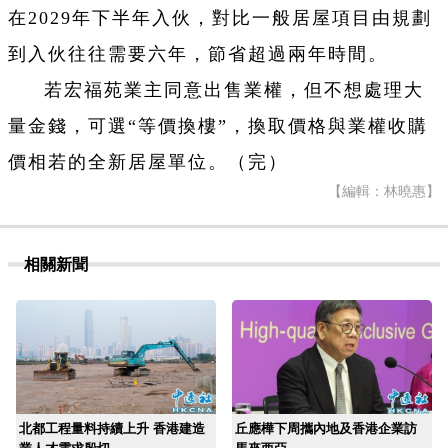
在2029年下半年入伙，對比一般居屋項目由規劃
到入伙往往需要六年，節省超過兩年時間。
若宏福苑業主同意出售業權，但不想處理大
量金錢，可選“等價換樓”，換取價格與業權收購
價相若的全新居屋單位。（完）
【編輯：林曉惠】
相關新聞
北都工程量料持續上升 香港建造
丘應樺下周攜內地及香港企業訪
業人才需求殷切
馬來西亞