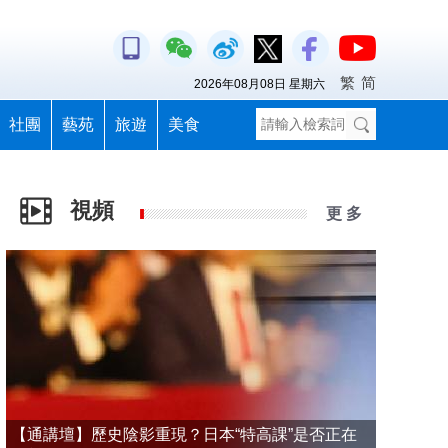
繁
简
2026年08月08日 星期六
社團
藝苑
旅遊
美食
視頻
更 多
【通講壇】歷史陰影重現？日本“特高課”是否正在