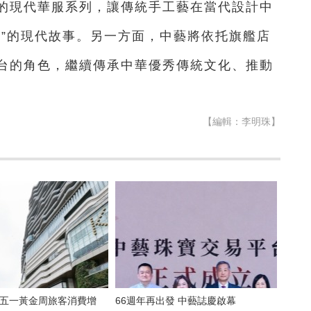
的現代華服系列，讓傳統手工藝在當代設計中
方”的現代故事。另一方面，中藝將依托旗艦店
台的角色，繼續傳承中華優秀傳統文化、推動
【編輯：李明珠】
SEA五一黃金周旅客消費增
66週年再出發 中藝誌慶啟幕