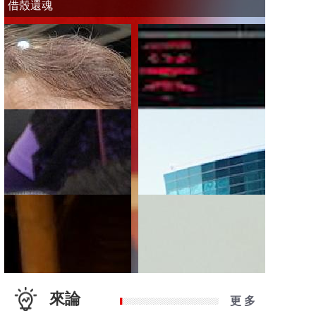
借殼還魂
來論
更 多