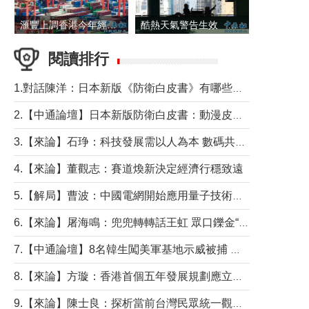
滙豐上調香港今年經濟增長預測至4.5%
酷熱天氣警告生效 本港高溫持續至下周
閱讀排行
1.對話陳洋：日本新版《防衛白皮書》有哪些點值得警惕？
2.【中通論壇】日本新版防衛白皮書：動漫皮包藏不住軍國野心
3.【來論】石琤：科技發展需以人為本 數碼共融不應讓長者放棄傳統生活方式
4.【來論】董觀志：賽道煥新決定經濟行穩致遠
5.【解局】曹波：中國電網開始應用量子技術，以後會不再停電嗎？
6.【來論】屠海鳴：兜兜轉轉話王虹 眾口鑠金“一邊倒”
7.【中通論壇】8名韓生闖美軍基地示威被捕 韓國年輕人反美情緒從何而來？
8.【來論】方璇：香港首個五年發展規劃應立足民生務實前行
9.【來論】陳士良：探析當前台灣民眾統一觀望心態的深層成因