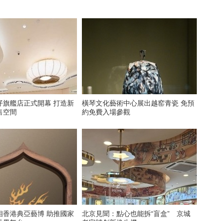
仔旗艦店正式開幕 打造新
​橫琴文化藝術中心展出越窑青瓷 免預
售空間
約免費入場參觀
相香港典亞藝博 助推國家
北京見聞：點心也能拆“盲盒” 京城