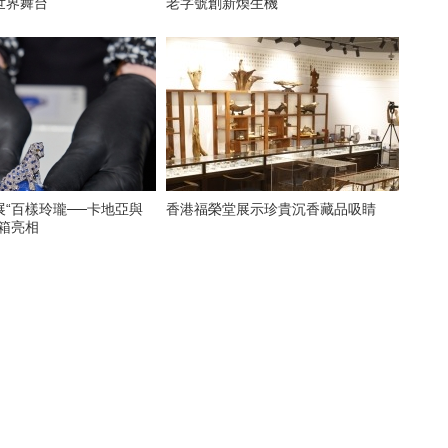
世界舞台
老字號創新煥生機
展“百樣玲瓏──卡地亞與
香港福榮堂展示珍貴沉香藏品吸睛
開箱亮相