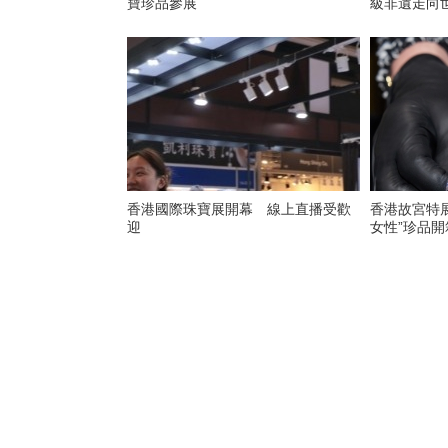
寶珍品參展
級非遺走向
香港國際珠寶展開幕 線上直播受歡
香港故宮特
迎
女性”珍品