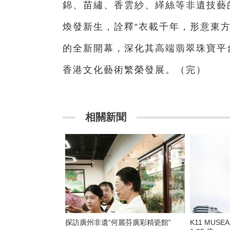
錦、苗繡、香雲紗、緙絲等非遺技藝
煥發新生，詮釋“衣載千年，形意東
的全新開幕，深化其高端翡翠珠寶平
香港文化藝術繁榮發展。（完）
相關新聞
探訪廣州非遺“何麗芬廣彩精瓷館”
K11 MU