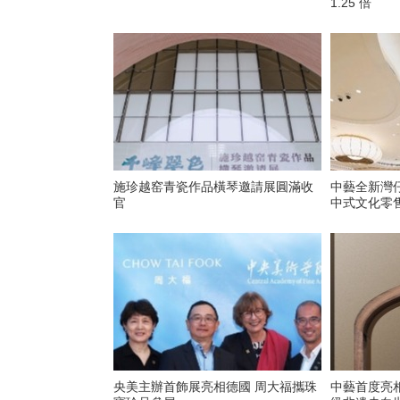
1.25 倍
施珍越窑青瓷作品橫琴邀請展圓滿收
中藝全新灣
官
中式文化零
央美主辦首飾展亮相德國 周大福攜珠
中藝首度亮