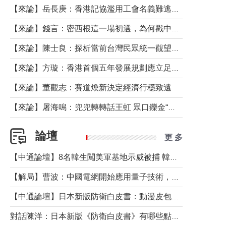
【來論】岳長庚：香港記協濫用工會名義難逃法律制裁
【來論】錢言：密西根這一場初選，為何戳中了兩黨最痛的神經？
【來論】陳士良：探析當前台灣民眾統一觀望心態的深層成因
【來論】方璇：香港首個五年發展規劃應立足民生務實前行
【來論】董觀志：賽道煥新決定經濟行穩致遠
【來論】屠海鳴：兜兜轉轉話王虹 眾口鑠金“一邊倒”
論壇
更 多
【中通論壇】8名韓生闖美軍基地示威被捕 韓國年輕人反美情緒從何而來？
【解局】曹波：中國電網開始應用量子技術，以後會不再停電嗎？
【中通論壇】日本新版防衛白皮書：動漫皮包藏不住軍國野心
對話陳洋：日本新版《防衛白皮書》有哪些點值得警惕？