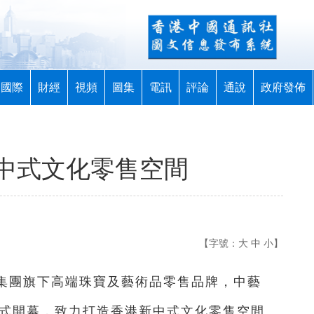
國際
財經
視頻
圖集
電訊
評論
通說
政府發佈
中式文化零售空間
【字號：
大
中
小
】
潤集團旗下高端珠寶及藝術品零售品牌，中藝
正式開幕，致力打造香港新中式文化零售空間。