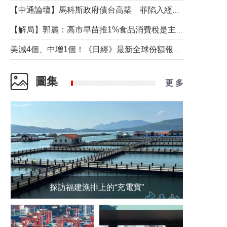
【中通論壇】馬科斯政府債台高築 菲陷入經濟困境與南海對抗惡循環？
【解局】郭麗：高市早苗推1%食品消費稅是主動作為還是被迫“飲鴆止渴”
美減4個、中增1個！《日經》最新全球份額報告透露了什麼？
圖集
更 多
探訪福建漁排上的“充電寶”