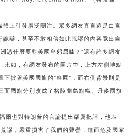
媒體上引發廣泛關注。眾多網友直言這是白宮
進行詭辯，甚至不敢相信如此荒謬的內容竟出自
歐洲憑什麼要對美國卑躬屈膝？”還有許多網友
。比如，有網友發布的圖片中，上方左側地點
罩下披著美國國旗的“喪屍”，而右側背景則是
三面國旗分別改成了格陵蘭島旗幟、丹麥國旗
克福爾也對特朗普的言論提出嚴厲批評，他表
全荒謬，嚴重損害了我們的聲譽，進而危及國家