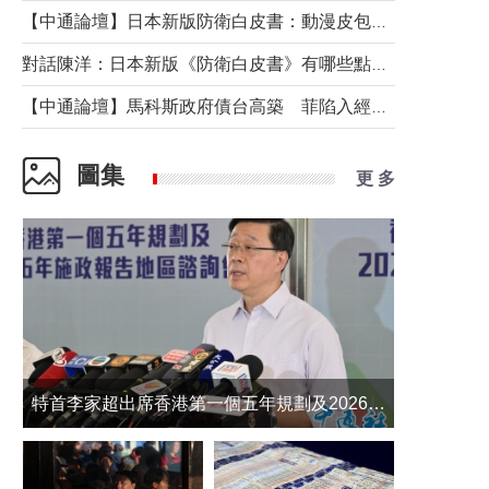
【中通論壇】日本新版防衛白皮書：動漫皮包藏不住軍國野心
對話陳洋：日本新版《防衛白皮書》有哪些點值得警惕？
【中通論壇】馬科斯政府債台高築 菲陷入經濟困境與南海對抗惡循環？
圖集
更 多
​特首李家超出席香港第一個五年規劃及2026年《施政報告》地區諮詢會