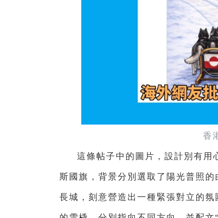
香
這條帖子中的圖片，設計別有用
斯國旗，背景分別選取了陽光普照的
長城，刻意營造出一種緊張對立的氛
的雪橇，分別指向不同方向，並配文“Which