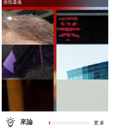
借殼還魂
來論
更 多