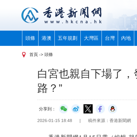
頭條
港澳
五年規劃
大灣區
台灣
內地
首頁
-> 頭條
白宮也親自下場了，
路？”
分享到：
2026-01-15 18:48
|
稿件來源：香港新聞網