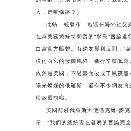
人，走哪條路？）
此帖一經發布，迅速在海外社交
在為美國總統特朗普的“奪島”言論
白宮官方賬號。有網友犀利反問：“
模仿白宮的發圖風格，進行辛辣諷刺
依舊是美國，不過畫面改成了黑夜籠
陽光燦爛的俄羅斯；還有不少網友將
與歐盟旗幟。
美國前駐俄羅斯大使邁克爾·麥
示：“我們的總統現在發表的言論完