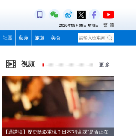
繁
简
2026年08月09日 星期日
社團
藝苑
旅遊
美食
視頻
更 多
【通講壇】歷史陰影重現？日本“特高課”是否正在