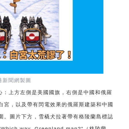
港新聞網製圖
心：上方左側是美國國旗，右側是中國和俄羅
白宮，以及帶有閃電效果的俄羅斯建築和中國
圍。圖片下方，雪橇犬拉著帶有格陵蘭島標誌
 way, Greenland man?”（格陵蘭