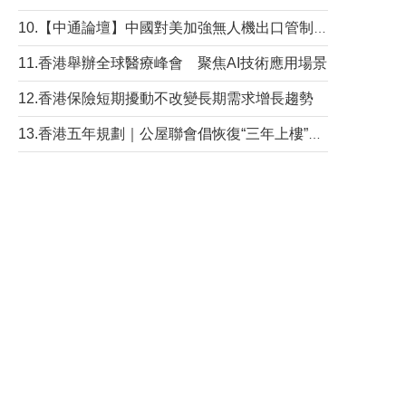
10.【中通論壇】中國對美加強無人機出口管制 學者：貿易與安全考量兼有
11.香港舉辦全球醫療峰會 聚焦AI技術應用場景
12.香港保險短期擾動不改變長期需求增長趨勢
13.香港五年規劃｜公屋聯會倡恢復“三年上樓”目標