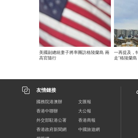
美國副總統妻子將率團訪格陵蘭島 兩
一再提及，
高官隨行
走”格陵蘭島
友情鏈接
國務院港澳辦
文匯報
香港中聯辦
大公報
外交部駐港公署
香港商報
香港政府新聞網
中國旅遊網