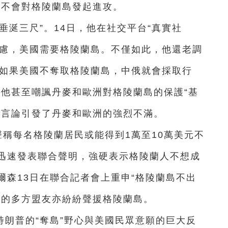
遠不會對格陵蘭島發起進攻。
垂涎三尺”。14日，他在社交平台“真實社
考慮，美國需要格陵蘭島。不僅如此，他還老調
“如果美國不奪取格陵蘭島，中俄就會採取行
，他甚至嘲諷丹麥和歐洲對格陵蘭島的保護“基
的言論引發了丹麥和歐洲的強烈不滿。
聲稱每名格陵蘭居民或能得到1萬至10萬美元不
迅速發表聯合聲明，強硬表示格陵蘭人不想成
爾森13日在聯合記者會上重申“格陵蘭島不出
區的多方盟友亦紛紛聲援格陵蘭島。
朗普的“奪島”野心與美國民眾意願的巨大反