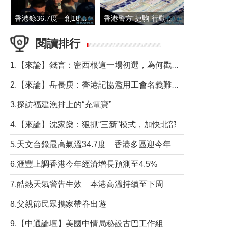
香港錄36.7度 創1884年有紀錄以來最高溫
香港警方“捷駒”行動拘147人 涉洗黑錢逾6億元
閱讀排行
1.【來論】錢言：密西根這一場初選，為何戳中了兩黨最痛的神經？
2.【來論】岳長庚：香港記協濫用工會名義難逃法律制裁
3.探訪福建漁排上的“充電寶”
4.【來論】沈家燊：狠抓“三新”模式，加快北部都會區建設
5.天文台錄最高氣溫34.7度 香港多區迎今年最熱一天
6.滙豐上調香港今年經濟增長預測至4.5%
7.酷熱天氣警告生效 本港高溫持續至下周
8.父親節民眾攜家帶眷出遊
9.【中通論壇】美國中情局秘設古巴工作組 軍事行動箭在弦上？