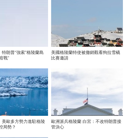
特朗普“強索”格陵蘭島
美國格陵蘭特使被撤銷觀看狗拉雪橇
暗戰”
比賽邀請
】美歐多方勢力進駐格陵
歐洲派兵格陵蘭 白宮：不改特朗普接
掌控局勢？
管決心