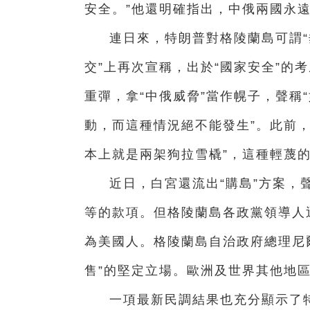
安全。”他還明確指出，中俄兩國永
連日來，特朗普對格陵蘭島可謂“
交”上再次宣稱，出於“國家安全”的
重彈，拿“中俄威脅”當作幌子，聲稱
動，而這種情況絕不能發生”。此前
本上就是兩架狗拉雪橇”，這種輕蔑
近日，白宮還流出“購島”方案，
等的款項。但格陵蘭島各政黨領導人
為美國人。格陵蘭島自治政府總理尼
售”的堅定立場。歐洲及世界其他地
一項最新民調結果也充分顯示了特