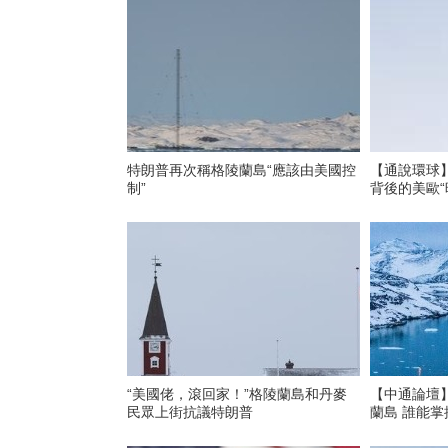
特朗普再次稱格陵蘭島“應該由美國控
【通說環球】
制”
背後的美歐“
“美國佬，滾回家！”格陵蘭島和丹麥
【中通論壇
民眾上街抗議特朗普
蘭島 誰能