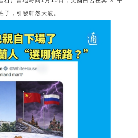
雪石）當地時間1月15日，美國白宮在其“X”平
帖子，引發軒然大波。