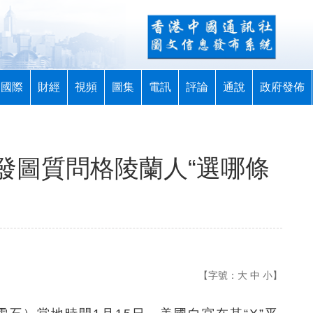
國際
財經
視頻
圖集
電訊
評論
通說
政府發佈
發圖質問格陵蘭人“選哪條
【字號：
大
中
小
】