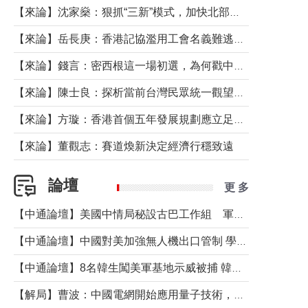
【來論】沈家燊：狠抓“三新”模式，加快北部都會區建設
【來論】岳長庚：香港記協濫用工會名義難逃法律制裁
【來論】錢言：密西根這一場初選，為何戳中了兩黨最痛的神經？
【來論】陳士良：探析當前台灣民眾統一觀望心態的深層成因
【來論】方璇：香港首個五年發展規劃應立足民生務實前行
【來論】董觀志：賽道煥新決定經濟行穩致遠
論壇
更 多
【中通論壇】美國中情局秘設古巴工作組 軍事行動箭在弦上？
【中通論壇】中國對美加強無人機出口管制 學者：貿易與安全考量兼有
【中通論壇】8名韓生闖美軍基地示威被捕 韓國年輕人反美情緒從何而來？
【解局】曹波：中國電網開始應用量子技術，以後會不再停電嗎？