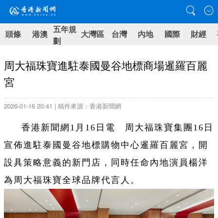
五年規
頭條
港澳
大灣區
台灣
內地
國際
財經
劃
周大福珠寶進駐泰國曼谷地標商場暹羅百麗
宮
2026-01-16 20:41 | 稿件來源：香港新聞網
香港新聞網1月16日電 周大福珠寶集團16日
宣佈進駐泰國曼谷地標購物中心暹羅百麗宮，開
設具策略意義的新門店，同時任命內地演員楊洋
為周大福珠寶全球品牌代言人。