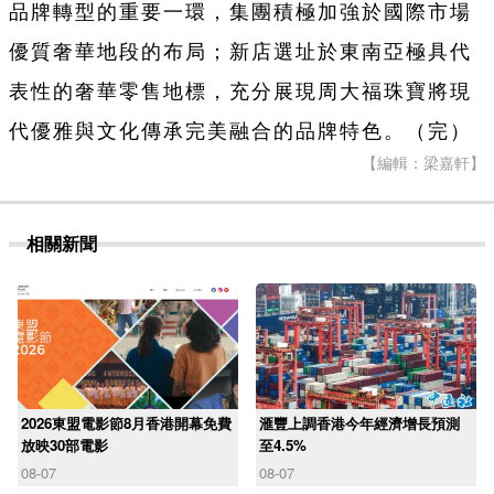
品牌轉型的重要一環，集團積極加強於國際市場
優質奢華地段的布局；新店選址於東南亞極具代
表性的奢華零售地標，充分展現周大福珠寶將現
代優雅與文化傳承完美融合的品牌特色。（完）
【編輯：梁嘉軒】
相關新聞
2026東盟電影節8月香港開幕免費
滙豐上調香港今年經濟增長預測
放映30部電影
至4.5%
08-07
08-07