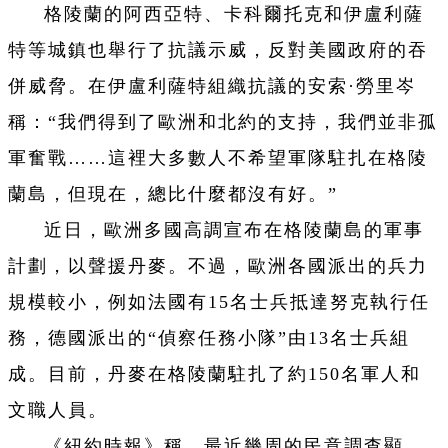
格陵蘭的阿西亞特、卡科爾托克和伊盧利薩
特等城鎮也舉行了抗議示威，反對美國政府的吞
併威脅。在伊盧利薩特組織抗議的安索·勞里岑
稱：“我們得到了歐洲和北約的支持，我們並非孤
軍奮戰……這裡大多數人不希望軍隊駐扎在格陵
蘭島，但現在，總比什麼都沒有好。”
近日，歐洲多國高調宣布在格陵蘭島的軍事
計劃，以聲援丹麥。不過，歐洲各國派出的兵力
規模較小，例如法國有15名士兵抵達努克執行任
務，德國派出的“偵察任務小隊”由13名士兵組
成。目前，丹麥在格陵蘭駐扎了約150名軍人和
文職人員。
《紐約時報》稱，最近幾周的民意調查顯