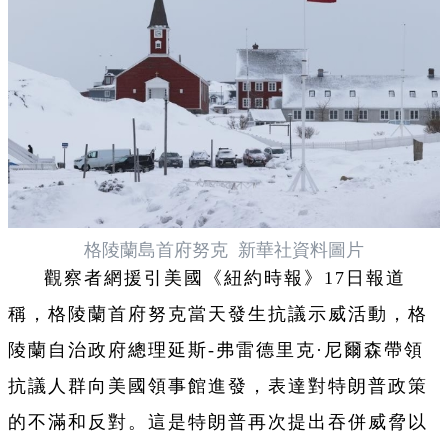
格陵蘭島首府努克 新華社資料圖片
觀察者網援引美國《紐約時報》17日報道
稱，格陵蘭首府努克當天發生抗議示威活動，格
陵蘭自治政府總理延斯-弗雷德里克·尼爾森帶領
抗議人群向美國領事館進發，表達對特朗普政策
的不滿和反對。這是特朗普再次提出吞併威脅以