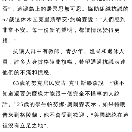
否”，這讓島上的居民忍無可忍。協助組織抗議的
67歲退休木匠克里斯蒂安·約翰森說：“人們感到
非常不安。每一份新的聲明，都讓情況變得更
糟。”
抗議人群中有教師、青少年、漁民和退休人
員，許多人身披格陵蘭旗幟，希望通過抗議表達
他們的不滿和憤怒。
63歲的努克居民安古·克里斯滕森說：“我不
知道還要怎麼樣才能跟一個完全不懂事的人說
話。”25歲的學生帕努娜·奧爾森表示，如果特朗
普來到格陵蘭，他不會受到歡迎，“美國總統在這
裡沒有立足之地”。