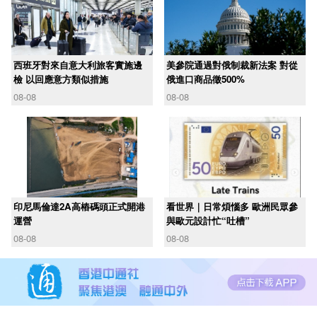
西班牙對來自意大利旅客實施邊
美參院通過對俄制裁新法案 對從
檢 以回應意方類似措施
俄進口商品徵500%
08-08
08-08
印尼馬倫達2A高樁碼頭正式開港
看世界｜日常煩惱多 歐洲民眾參
運營
與歐元設計忙“吐槽”
08-08
08-08