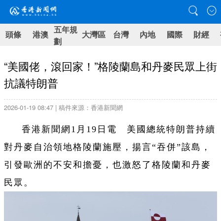
五年規
頭條
港澳
大灣區
台灣
內地
國際
財經
劃
“美國佬，滾回家！”格陵蘭島和丹麥民眾上街
抗議特朗普
2026-01-19 08:47 | 稿件來源：香港新聞網
香港新聞網1月19日電 美國總統特朗普持續
對丹麥自治領地格陵蘭施壓，揚言“吞併”該島，
引發歐洲的不安和擔憂，也激怒了格陵蘭和丹麥
民眾。