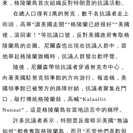
來，格陵蘭島首次組織反對特朗普的抗議活動。
在總人口僅有2萬的努克，數千名抗議者走上
街頭，高舉“讓美國走開”“格陵蘭已經很好”“美國
佬，滾回家！”等抗議口號，反對美國政府奪取格
陵蘭島的企圖。尼爾森也出現在抗議人群中，當
他舉起格陵蘭旗幟時，抗議人群發出歡呼聲。
隨後，尼爾森帶領抗議者穿過努克市中心，
向著美國駐努克領事館的方向游行。報道稱，美
國領事館已被警方的路障封鎖，抗議者聚集在門
口，敲打傳統格陵蘭鼓，高喊“Kalaallit
Nunaat”，這是格陵蘭島在當地語言中的稱呼。
許多抗議者表示，特朗普反復暗示美國“無論
如何”都會奪取格陵蘭島，而且“不管他們喜歡與