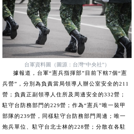
台軍資料圖（圖源：台灣“中央社”）
據報道，台軍“憲兵指揮部”目前下轄7個“憲
兵營”，分別為負責當局領導人辦公室安全的211
營；負責正副領導人住所及周邊安全的332營；
駐守台防務部門的229營；作為“憲兵”唯一裝甲
部隊的239營，同樣駐守台防務部門周邊；唯一
炮兵單位、駐守台北士林的228營；分散在各駐