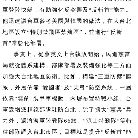
軍登陸快艇，有助強化反突襲及“反斬首”能力。
他還建議台軍參考美國與韓國的做法，在大台北
地區設立“特別禁飛區禁航區”，並進行“反斬
首”常態化部署。
事實上，從蔡英文上台執政開始，民進黨當
局就從體系建構、部隊部署及裝備強化等三方面
加強大台北地區防衛。比如，構建“三重防禦”體
系，外層依靠“愛國者”及“天弓”防空系統，中層
依靠“雲豹”裝甲車機動，內層布置特戰小組。台
軍還增派精銳部隊駐防台北，除了擴大“憲兵”兵
力外，還將海軍陸戰隊66旅、“涼山特勤隊”等特
種部隊調入台北市區，目標就是提升“反斬首”能