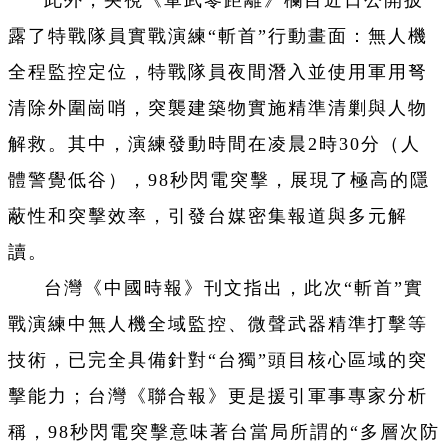
此外，央視《軍武零距離》欄目近日公開披
露了特戰隊員實戰演練“斬首”行動畫面：無人機
全程監控定位，特戰隊員夜間潛入並使用軍用弩
清除外圍崗哨，突襲建築物實施精準清剿與人物
解救。其中，演練發動時間在凌晨2時30分（人
體警覺低谷），98秒閃電突擊，展現了極高的隱
蔽性和突擊效率，引發台媒密集報道與多元解
讀。
台灣《中國時報》刊文指出，此次“斬首”實
戰演練中無人機全域監控、微聲武器精準打擊等
技術，已完全具備針對“台獨”頭目核心區域的突
擊能力；台灣《聯合報》更是援引軍事專家分析
稱，98秒閃電突擊意味著台當局所謂的“多層次防