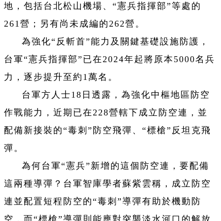
地，包括台北松山機場、“憲兵指揮部”等處的
261營；另有尚未成編的262營。
為強化“反斬首”能力及關鍵基礎設施防護，
台軍“憲兵指揮部”已在2024年起將原本5000名兵
力，逐步提升至約1萬名。
台軍方人士18日透露，為強化中樞地區防空
作戰能力，近期已在228營轄下成立防空連，並
配備新接裝的“毒刺”防空飛彈、“標槍”反坦克飛
彈。
為何台軍“憲兵”新增的這個防空連，要配備
這兩種導彈？台軍智庫學者蘇紫雲稱，成立防空
連並配置短程防空的“毒刺”導彈有助於機動防
空，而“標槍”導彈則能應對突襲淡水河口的解放