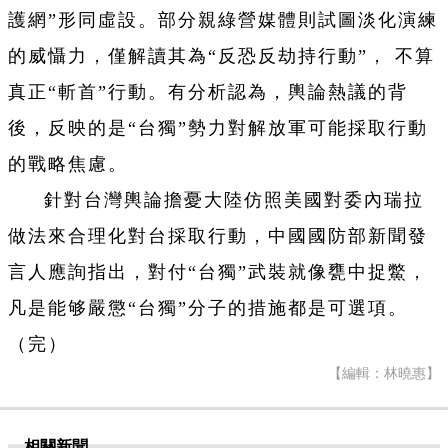
護網”形同虛設。部分親綠營媒體則試圖淡化演練
的威懾力，僅解讀其為“反恐反劫持行動”， 不算
真正“斬首”行動。有分析認為，輿論熱議的背
後，反映的是“台獨”勢力對解放軍可能採取行動
的戰略焦慮。
針對台灣輿論擔憂大陸仿照美國對委內瑞拉
做法來合理化對台採取行動，中國國防部新聞發
言人應詢指出，對付“台獨”武裝就像甕中捉鱉，
凡是能够嚴懲“台獨”分子的措施都是可選項。
（完）
【編輯：林曉惠】
相關新聞