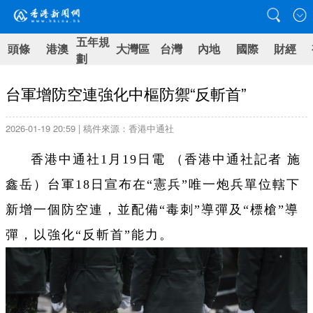
五年規
頭條
港澳
大灣區
台灣
內地
國際
財經
劃
台軍增防空連強化中樞防禦“反斬首”
2026-01-19 20:59 | 稿件來源：香港中通社
香港中通社1月19日電 （
香港中通社記者 施
鑫岳
）
台軍18日宣布在“憲兵”唯一炮兵單位轄下
新增一個防空連，並配備“毒刺”導彈及“標槍”導
彈，以強化“反斬首”能力。