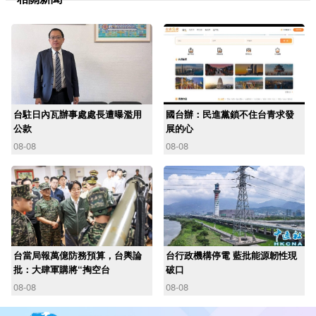
台駐日內瓦辦事處處長遭曝濫用
國台辦：民進黨鎖不住台青求發
公款
展的心
08-08
08-08
台當局報萬億防務預算，台輿論
台行政機構停電 藍批能源韌性現
批：大肆軍購將“掏空台
破口
08-08
08-08