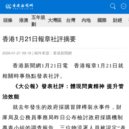
五年規
頭條
港澳
大灣區
台灣
內地
國際
財經
劃
香港1月21日報章社評摘要
2026-01-21 09:19 | 稿件來源：香港新聞網
香港新聞網1月21日電 香港報章1月21日就
相關時事熱點發表社評。
《大公報》發表社評：體現問責精神 提升管
治效能
就去年發生的政府採購冒牌樽裝水事件，財
庫局及公務員事務局昨日公布檢討政府採購機制
專責小組的調查報告，三位物流署人員被認定“表