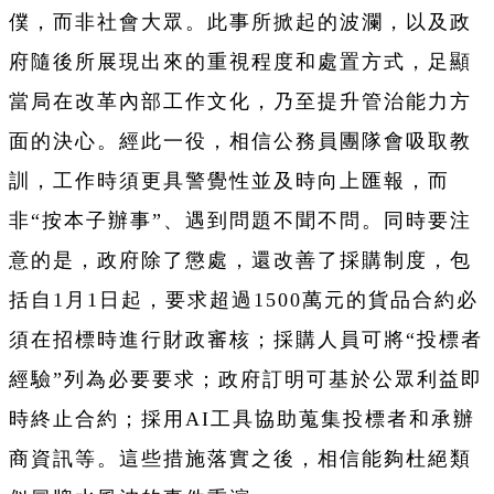
僕，而非社會大眾。此事所掀起的波瀾，以及政
府隨後所展現出來的重視程度和處置方式，足顯
當局在改革內部工作文化，乃至提升管治能力方
面的決心。經此一役，相信公務員團隊會吸取教
訓，工作時須更具警覺性並及時向上匯報，而
非“按本子辦事”、遇到問題不聞不問。同時要注
意的是，政府除了懲處，還改善了採購制度，包
括自1月1日起，要求超過1500萬元的貨品合約必
須在招標時進行財政審核；採購人員可將“投標者
經驗”列為必要要求；政府訂明可基於公眾利益即
時終止合約；採用AI工具協助蒐集投標者和承辦
商資訊等。這些措施落實之後，相信能夠杜絕類