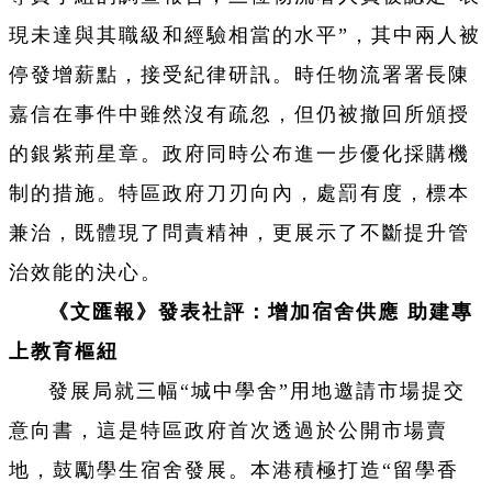
現未達與其職級和經驗相當的水平”，其中兩人被
停發增薪點，接受紀律研訊。時任物流署署長陳
嘉信在事件中雖然沒有疏忽，但仍被撤回所頒授
的銀紫荊星章。政府同時公布進一步優化採購機
制的措施。特區政府刀刃向內，處罰有度，標本
兼治，既體現了問責精神，更展示了不斷提升管
治效能的決心。
《文匯報》發表社評：增加宿舍供應 助建專
上教育樞紐
發展局就三幅“城中學舍”用地邀請市場提交
意向書，這是特區政府首次透過於公開市場賣
地，鼓勵學生宿舍發展。本港積極打造“留學香