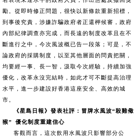
名表現未達水平的政府人員，作出懲處及撤回獎
勵。從即時修正問題，很快以新條款重新招標，
到事後究責，涉嫌詐騙政府者正還柙候審，政府
內部紀律調查亦完成，而長遠的制度改革且在不
斷進行之中，今次風波概已告一段落；可是，不
論政府的採購制度，以至其他層面的問責把關，
均要經一事、長一智，汲取今次經驗，持續加強
優化，改革永沒完結時，如此才可不斷提高治理
水平，進一步建設好香港這座安全、高效的城
市。
《星島日報》發表社評：冒牌水風波“殺雞儆
猴” 優化制度重建信心
客觀而言，這次飲用水風波只影響部分公