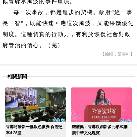
似冒牌水風波的事件重演。
每一次事故，都是進步的契機。政府“經一事
長一智”，既能快速回應這次風波，又能果斷優化
制度。這種切實的行動力，有利於恢復社會對政
府管治的信心。（完）
【編輯：梁嘉軒】
相關新聞
香港將發新一批銀色債券 保證息
羅淑佩：香港以創新多元形式推
率4.25厘
廣中華文化瑰寶