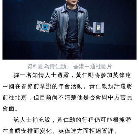
資料圖為黃仁勳。 香港中通社圖片
據一名知情人士透露，黃仁勳將參加英偉達
中國在春節前舉辦的年會活動。黃仁勳預計還將
前往北京，但目前尚不清楚他是否會與中方官員
會面。
該人士補充說，黃仁勳的行程仍可能根據潛
在會晤安排而變化。英偉達方面拒絕置評。