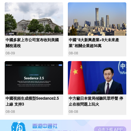
中國多家上市公司宣布收到美國
中國“8大新興產業+9大未來產
關稅退稅
業”相關企業超56萬
08-09
08-08
中國視頻生成模型Seedance2.5
中方籲日本當局傾聽民眾呼聲 停
上線 支持3
止在核問題上玩火
08-08
08-08