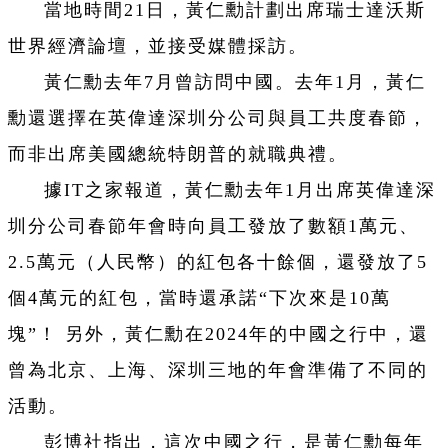
當地時間21日，黃仁勳計劃出席瑞士達沃斯
世界經濟論壇，並接受媒體採訪。
黃仁勳去年7月曾訪問中國。去年1月，黃仁
勳還選擇在英偉達深圳分公司與員工共度春節，
而非出席美國總統特朗普的就職典禮。
據IT之家報道，黃仁勳去年1月出席英偉達深
圳分公司春節年會時向員工發放了數額1萬元、
2.5萬元（人民幣）的紅包各十餘個，還發放了5
個4萬元的紅包，當時還承諾“下次來是10萬
塊”！ 另外，黃仁勳在2024年的中國之行中，還
曾為北京、上海、深圳三地的年會準備了不同的
活動。
彭博社指出，這次中國之行，是黃仁勳每年