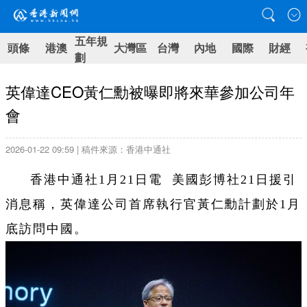
五年規
頭條
港澳
大灣區
台灣
內地
國際
財經
劃
英偉達CEO黃仁勳被曝即將來華參加公司年
會
2026-01-22 09:59 | 稿件來源：香港中通社
香港中通社1月21日電 美國彭博社21日援引
消息稱，英偉達公司首席執行官黃仁勳計劃於1月
底訪問中國。