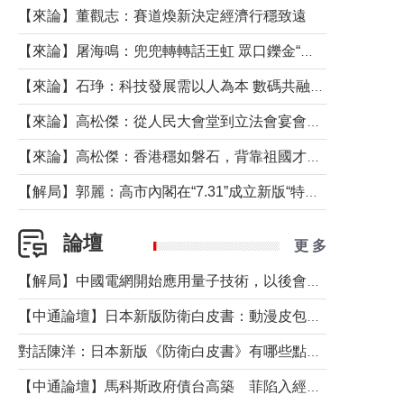
【來論】董觀志：賽道煥新決定經濟行穩致遠
【來論】屠海鳴：兜兜轉轉話王虹 眾口鑠金“一邊倒”
【來論】石琤：科技發展需以人為本 數碼共融不應讓長者放棄傳統生活方式
【來論】高松傑：從人民大會堂到立法會宴會廳——香港管治新範式的完整拼圖
【來論】高松傑：香港穩如磐石，背靠祖國才是真正的“終極護城河”
【解局】郭麗：高市內閣在“7.31”成立新版“特高課”意欲何為？
論壇
更 多
【解局】中國電網開始應用量子技術，以後會不再停電嗎？
【中通論壇】日本新版防衛白皮書：動漫皮包藏不住軍國野心
對話陳洋：日本新版《防衛白皮書》有哪些點值得警惕？
【中通論壇】馬科斯政府債台高築 菲陷入經濟困境與南海對抗惡循環？