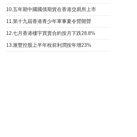
10.五年期中國國債期貨在香港交易所上市
11.第十九屆香港青少年軍事夏令營開營
12.七月香港樓宇買賣合約按月下跌28.8%
13.滙豐控股上半年稅前利潤按年增23%