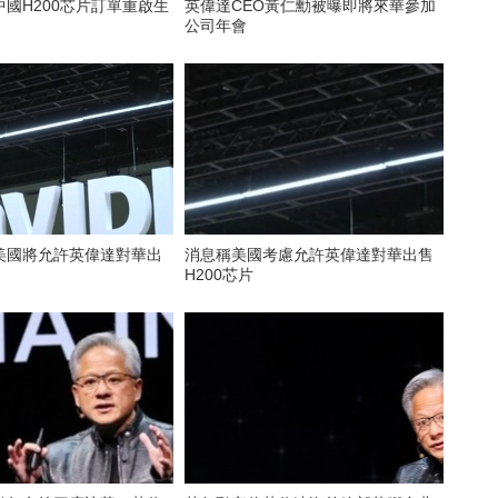
國H200芯片訂單重啟生
英偉達CEO黃仁勳被曝即將來華參加
公司年會
美國將允許英偉達對華出
消息稱美國考慮允許英偉達對華出售
H200芯片