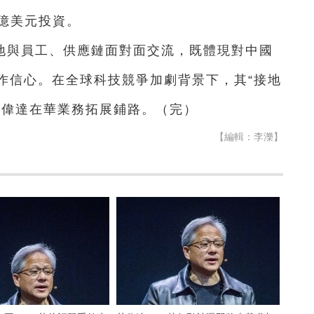
億美元投資。
地與員工、供應鏈面對面交流，既體現對中國
作信心。在全球科技競爭加劇背景下，其“接地
英偉達在華業務拓展鋪路。（完）
【編輯：李濼】