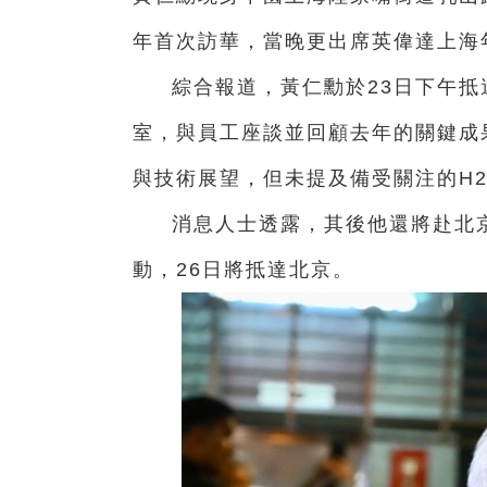
年首次訪華，當晚更出席英偉達上海
綜合報道，黃仁勳於23日下午
室，與員工座談並回顧去年的關鍵成
與技術展望，但未提及備受關注的H2
消息人士透露，其後他還將赴北
動，26日將抵達北京。