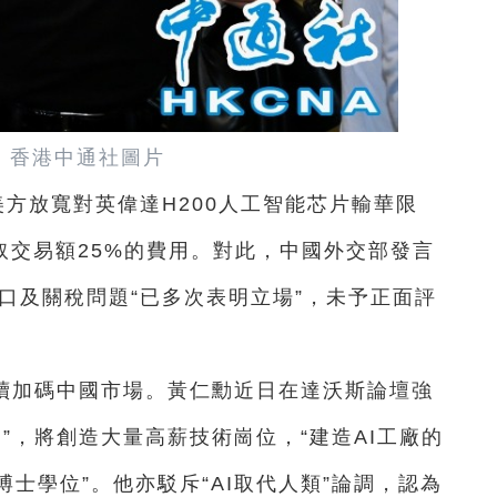
。香港中通社圖片
美方放寬對英偉達H200人工智能芯片輸華限
取交易額25%的費用。對此，中國外交部發言
口及關稅問題“已多次表明立場”，未予正面評
持續加碼中國市場。黃仁勳近日在達沃斯論壇強
建”，將創造大量高薪技術崗位，“建造AI工廠的
士學位”。他亦駁斥“AI取代人類”論調，認為