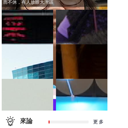
而不休，有人放眼大灣區
來論
更 多