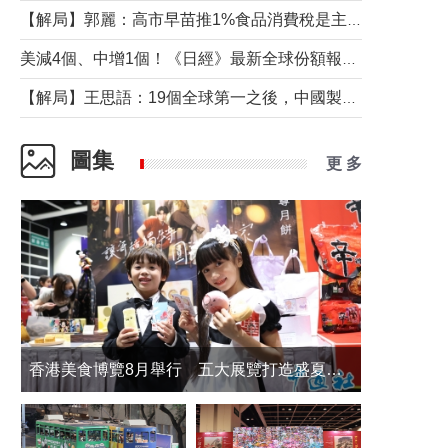
【解局】郭麗：高市早苗推1%食品消費稅是主動作為還是被迫“飲鴆止渴”
美減4個、中增1個！《日經》最新全球份額報告透露了什麼？
【解局】王思語：19個全球第一之後，中國製造還需跨過哪些關口？
圖集
更 多
香港美食博覽8月舉行 五大展覽打造盛夏嘉年華