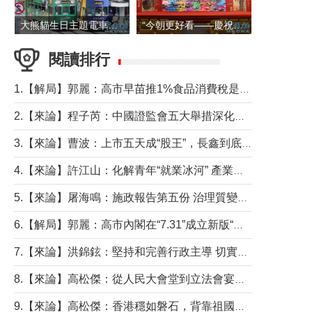
大熊貓生日主題電車在香港島行駛
“今朝更好看——慶祝中國共產黨成立105周年名家作品展”6日起舉行
閱讀排行
1.【解局】郭麗：高市早苗推1%食品消費稅是主動作為還是被迫“飲鴆止渴”
2.【來論】程子芮：中國證監會五大舉措深化內地香港資本市場合作
3.【來論】曹波：上市五天成“股王”，長鑫到底做對什麼了？
4.【來論】許江山：化解青年“就業冰河” 產業升級與過渡支援須雙軌並行
5.【來論】屠海鳴：施政報告第五份 治理質變脈絡清
6.【解局】郭麗：高市內閣在“7.31”成立新版“特高課”意欲何為？
7.【來論】洪錦鉉：堅持和完善行政主導 切實維護行政立法良性互動
8.【來論】高松傑：從人民大會堂到立法會宴會廳——香港管治新範式的完整拼圖
9.【來論】高松傑：香港穩如磐石，背靠祖國才是真正的“終極護城河”