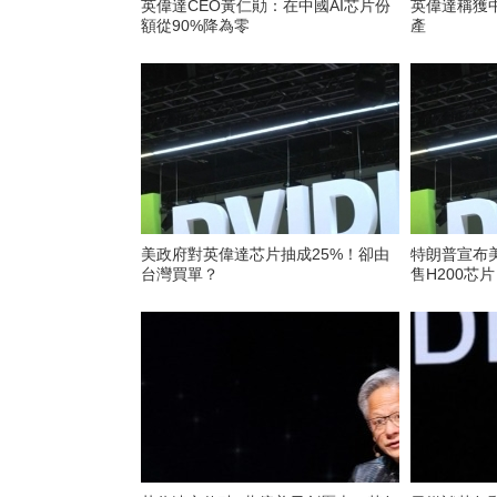
英偉達CEO黃仁勛：在中國AI芯片份
英偉達稱獲中
額從90%降為零
產
美政府對英偉達芯片抽成25%！卻由
特朗普宣布
台灣買單？
售H200芯片