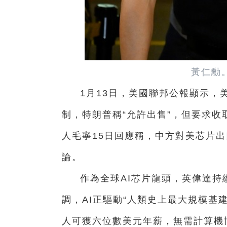
黃仁勳
1月13日，美國聯邦公報顯示，
制，特朗普稱“允許出售”，但要求收
人毛寧15日回應稱，中方對美芯片出
論。
作為全球AI芯片龍頭，英偉達
調，AI正驅動“人類史上最大規模基
人可獲六位數美元年薪，無需計算機博