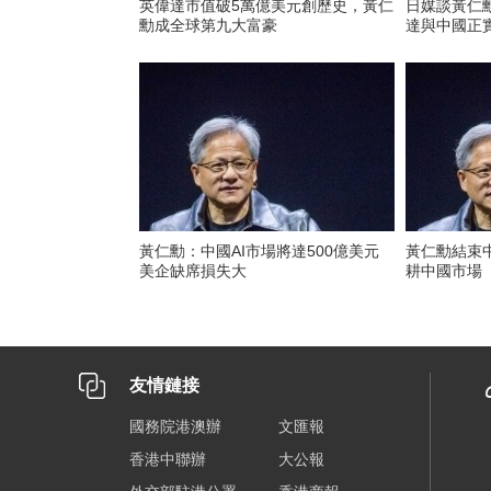
英偉達市值破5萬億美元創歷史，黃仁
日媒談黃仁
勳成全球第九大富豪
達與中國正
黃仁勳：中國AI市場將達500億美元
黃仁勳結束
美企缺席損失大
耕中國市場
友情鏈接
國務院港澳辦
文匯報
香港中聯辦
大公報