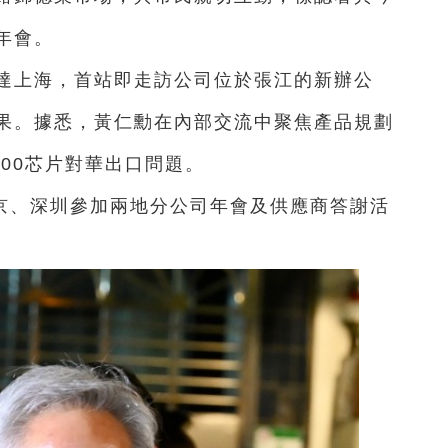
年會。
抵達上海，首站即走訪公司位於張江的新辦公
果。據悉，黃仁勳在內部交流中聚焦產品規劃
00芯片對華出口問題。
京、深圳參加兩地分公司年會及供應商答謝活