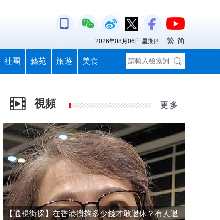
繁
简
2026年08月06日 星期四
社團
藝苑
旅遊
美食
視頻
更 多
【通視街採】在香港攢夠多少錢才敢退休？有人退