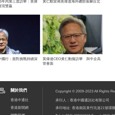
勳年內第三度訪華：英偉
黃仁勳宣佈英偉達海外總部落腳台北
實現雙贏
中國行：面對挑戰持續深
英偉達CEO黃仁勳擬訪華 與中企高
管會面
關於我們
Copyright © 2009-2023 All R
香港中通社
承印人：香港中國通訊社有限公司
香港新聞網
承印地址: 香港南區黃竹坑道21號環匯