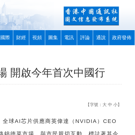
國際
財經
視頻
圖集
電訊
評論
通說
政府發佈
場 開啟今年首次中國行
【字號：
大
中
小
】
，全球AI芯片供應商英偉達（NVIDIA）CEO
路錦德菜市場，與市民親切互動，標誌著其今