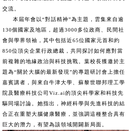
交流。
本屆年會以“對話精神”為主題，雲集來自逾
130個國家及地區，超過3000多位政商、民間社
會與學界領袖，其中包括近65位國家元首和約
850位頂尖企業行政總裁，共同探討如何應對當
前複雜的地緣政治與科技挑戰。
葉校長獲邀於主
題為“關於大腦的最新發現”的專題研討會上擔任
嘉賓講者，與來自牛津大學、蘇黎世聯邦理工學
院及醫療科技公司Viz.ai的頂尖科學家和科技先
驅同場討論。她指出，神經科學與先進科技的結
合正在重塑大腦健康醫療，並強調這種整合具有
巨大的潛力，有望為該領域開闢新局面。