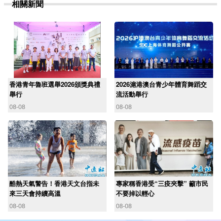
相關新聞
香港青年魯班選舉2026頒獎典禮
2026滬港澳台青少年體育舞蹈交
舉行
流活動舉行
08-08
08-08
酷熱天氣警告！香港天文台指未
專家稱香港受“三疫夾擊” 籲市民
來三天會持續高溫
不要掉以輕心
08-08
08-08