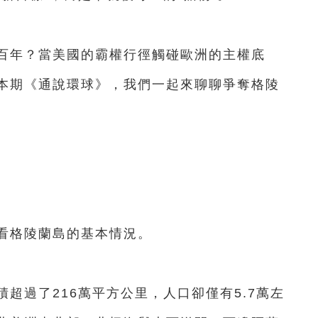
年？當美國的霸權行徑觸碰歐洲的主權底
本期《通說環球》，我們一起來聊聊爭奪格陵
格陵蘭島的基本情況。
過了216萬平方公里，人口卻僅有5.7萬左