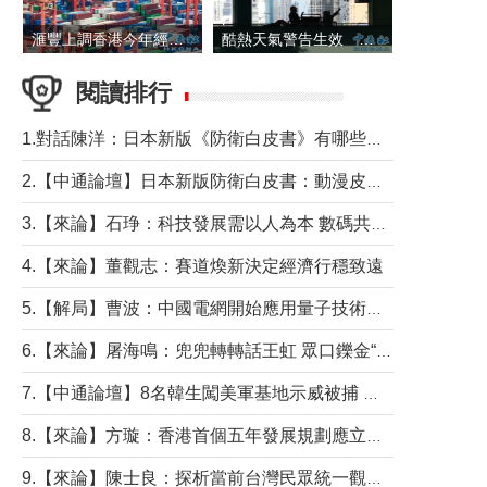
滙豐上調香港今年經濟增長預測至4.5%
酷熱天氣警告生效 本港高溫持續至下周
閱讀排行
1.對話陳洋：日本新版《防衛白皮書》有哪些點值得警惕？
2.【中通論壇】日本新版防衛白皮書：動漫皮包藏不住軍國野心
3.【來論】石琤：科技發展需以人為本 數碼共融不應讓長者放棄傳統生活方式
4.【來論】董觀志：賽道煥新決定經濟行穩致遠
5.【解局】曹波：中國電網開始應用量子技術，以後會不再停電嗎？
6.【來論】屠海鳴：兜兜轉轉話王虹 眾口鑠金“一邊倒”
7.【中通論壇】8名韓生闖美軍基地示威被捕 韓國年輕人反美情緒從何而來？
8.【來論】方璇：香港首個五年發展規劃應立足民生務實前行
9.【來論】陳士良：探析當前台灣民眾統一觀望心態的深層成因