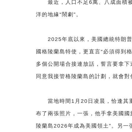
最近，人口不足6萬、八成面積被
洋的地緣“鬧劇”。
2025年底以來，美國總統特朗普
國格陵蘭島特使，更直言“必須得到格
多個公開場合接連放話，誓言要拿下
同意我接管格陵蘭島的計劃，就會對
當地時間1月20日凌晨，恰逢其
布了兩張照片，一張，他手拿美國國
陵蘭島2026年成為美國領土”。另