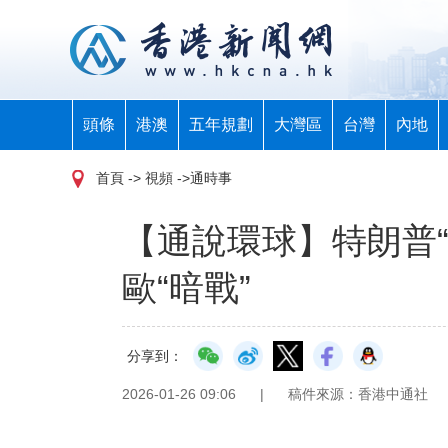
頭條
港澳
五年規劃
大灣區
台灣
內地
首頁
-> 視頻 ->通時事
【通說環球】特朗普
歐“暗戰”
分享到：
2026-01-26 09:06
|
稿件來源：香港中通社