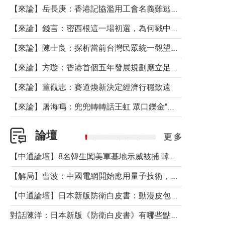
【來論】岳長庚：香港記協濫用工會名義難逃法律制裁
【來論】錢言：密西根這一場初選，為何戳中了兩黨最痛的神經？
【來論】陳士良：探析當前台灣民眾統一觀望心態的深層成因
【來論】方璇：香港首個五年發展規劃應立足民生務實前行
【來論】董觀志：賽道煥新決定經濟行穩致遠
【來論】屠海鳴：兜兜轉轉話王虹 眾口鑠金“一邊倒”
論壇
更 多
【中通論壇】8名韓生闖美軍基地示威被捕 韓國年輕人反美情緒從何而來？
【解局】曹波：中國電網開始應用量子技術，以後會不再停電嗎？
【中通論壇】日本新版防衛白皮書：動漫皮包藏不住軍國野心
對話陳洋：日本新版《防衛白皮書》有哪些點值得警惕？