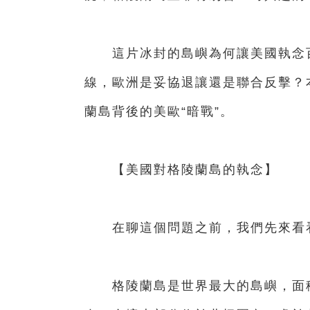
這片冰封的島嶼為何讓美國執念百
線，歐洲是妥協退讓還是聯合反擊？
蘭島背後的美歐“暗戰”。
【美國對格陵蘭島的執念】
在聊這個問題之前，我們先來看看
格陵蘭島是世界最大的島嶼，面積超