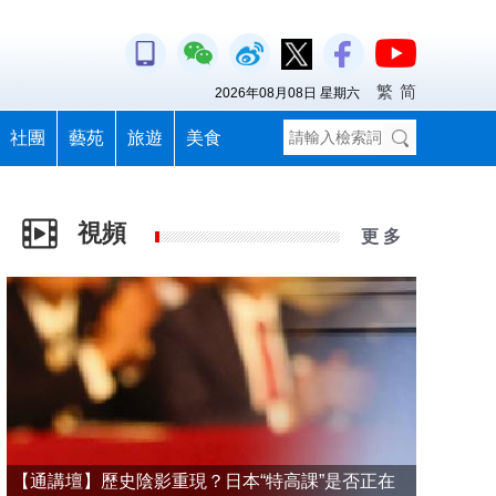
繁
简
2026年08月08日 星期六
社團
藝苑
旅遊
美食
視頻
更 多
【通講壇】歷史陰影重現？日本“特高課”是否正在