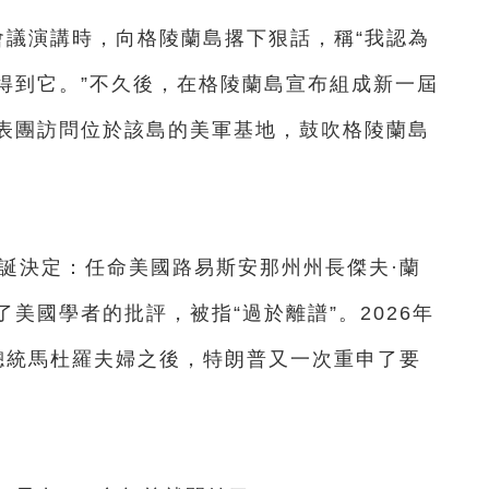
議演講時，向格陵蘭島撂下狠話，稱“我認為
得到它。”不久後，在格陵蘭島宣布組成新一屆
表團訪問位於該島的美軍基地，鼓吹格陵蘭島
決定：任命美國路易斯安那州州長傑夫·蘭
美國學者的批評，被指“過於離譜”。2026年
總統馬杜羅夫婦之後，特朗普又一次重申了要