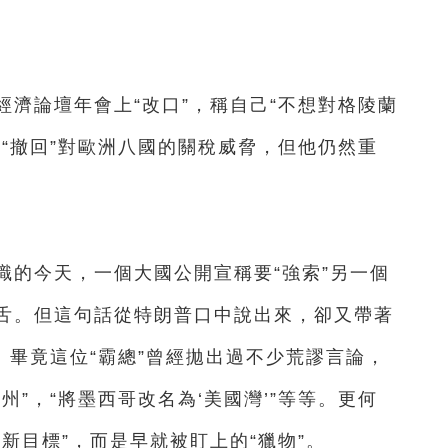
。
論壇年會上“改口”，稱自己“不想對格陵蘭
“撤回”對歐洲八國的關稅威脅，但他仍然重
的今天，一個大國公開宣稱要“強索”另一個
舌。但這句話從特朗普口中說出來，卻又帶著
。畢竟這位“霸總”曾經拋出過不少荒謬言論，
”，“將墨西哥改名為‘美國灣’”等等。更何
新目標”，而是早就被盯上的“獵物”。