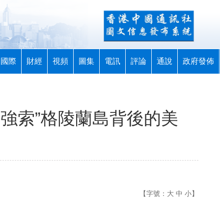
國際
財經
視頻
圖集
電訊
評論
通說
政府發佈
“強索”格陵蘭島背後的美
【字號：
大
中
小
】