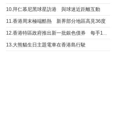
10.拜仁慕尼黑球星訪港 與球迷近距離互動
11.香港周末極端酷熱 新界部分地區高見36度
12.香港特區政府推出新一批銀色債券 每手1萬元保底息4.25厘
13.大熊貓生日主題電車在香港島行駛