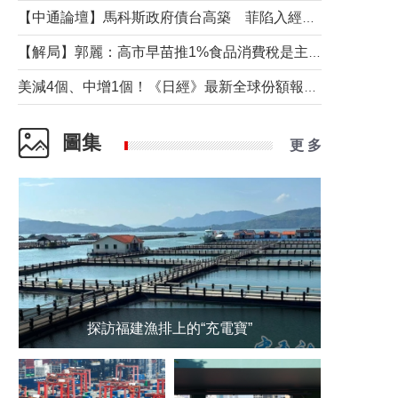
【中通論壇】馬科斯政府債台高築 菲陷入經濟困境與南海對抗惡循環？
【解局】郭麗：高市早苗推1%食品消費稅是主動作為還是被迫“飲鴆止渴”
美減4個、中增1個！《日經》最新全球份額報告透露了什麼？
圖集
更 多
探訪福建漁排上的“充電寶”