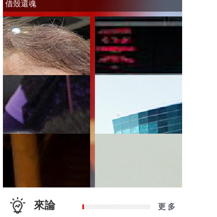
借殼還魂
來論
更 多