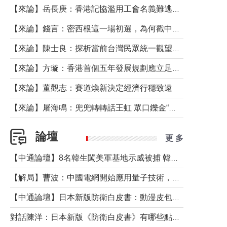
【來論】岳長庚：香港記協濫用工會名義難逃法律制裁
【來論】錢言：密西根這一場初選，為何戳中了兩黨最痛的神經？
【來論】陳士良：探析當前台灣民眾統一觀望心態的深層成因
【來論】方璇：香港首個五年發展規劃應立足民生務實前行
【來論】董觀志：賽道煥新決定經濟行穩致遠
【來論】屠海鳴：兜兜轉轉話王虹 眾口鑠金“一邊倒”
論壇
更 多
【中通論壇】8名韓生闖美軍基地示威被捕 韓國年輕人反美情緒從何而來？
【解局】曹波：中國電網開始應用量子技術，以後會不再停電嗎？
【中通論壇】日本新版防衛白皮書：動漫皮包藏不住軍國野心
對話陳洋：日本新版《防衛白皮書》有哪些點值得警惕？