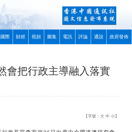
國際
財經
視頻
圖集
電訊
評論
通說
政府發佈
然會把行政主導融入落實
【字號：
大
中
小
】