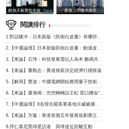
酷熱天氣警告生效 本港高溫持續至下周
香港二手樓價微跌
閱讀排行
1.對話陳洋：日本新版《防衛白皮書》有哪些點值得警惕？
2.【中通論壇】日本新版防衛白皮書：動漫皮包藏不住軍國野心
3.【來論】石琤：科技發展需以人為本 數碼共融不應讓長者放棄傳統生活方式
4.【來論】董觀志：賽道煥新決定經濟行穩致遠
5.【解局】曹波：中國電網開始應用量子技術，以後會不再停電嗎？
6.【來論】屠海鳴：兜兜轉轉話王虹 眾口鑠金“一邊倒”
7.【中通論壇】8名韓生闖美軍基地示威被捕 韓國年輕人反美情緒從何而來？
8.【來論】方璇：香港首個五年發展規劃應立足民生務實前行
9.拜仁慕尼黑球星訪港 與球迷近距離互動