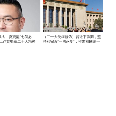
世杰：夏寶龍“七個必
（二十大受權發佈）習近平強調，堅
澳工作貫徹黨二十大精神
持和完善“一國兩制”，推進祖國統一