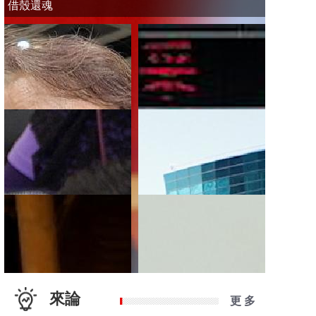
借殼還魂
來論
更 多