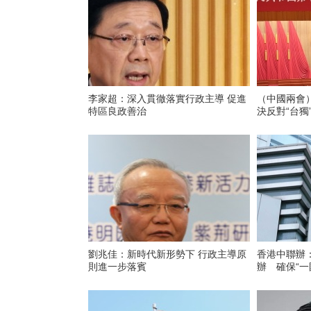
李家超：深入貫徹落實行政主導 促進
（中國兩會
特區良政善治
決反對“台獨
劉兆佳：新時代新形勢下 行政主導原
香港中聯辦
則進一步落賓
辦 確保“一