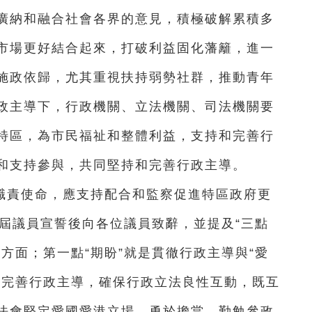
廣納和融合社會各界的意見，積極破解累積多
市場更好結合起來，打破利益固化藩籬，進一
施政依歸，尤其重視扶持弱勢社群，推動青年
政主導下，行政機關、立法機關、司法機關要
特區，為市民福祉和整體利益，支持和完善行
和支持參與，共同堅持和完善行政主導。
職責使命，應支持配合和監察促進特區政府更
一屆議員宣誓後向各位議員致辭，並提及“三點
方面；第一點“期盼”就是貫徹行政主導與“愛
和完善行政主導，確保行政立法良性互動，既互
法會堅定愛國愛港立場，勇於擔當，勤勉參政