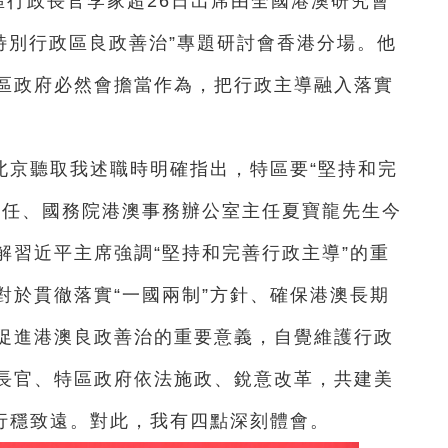
區行政長官李家超26日
出席由全國港澳研究會
特別行政區良政善治”專題研討會香港分場。他
區政府必然會擔當作為，把行政主導融入落實
北京聽取我述職時明確指出，特區要“堅持和完
主任、國務院港澳事務辦公室主任夏寶龍先生今
解習近平主席強調“堅持和完善行政主導”的重
對於貫徹落實“一國兩制”方針、確保港澳長期
促進港澳良政善治的重要意義，自覺維護行政
長官、特區政府依法施政、銳意改革，共建美
”行穩致遠。對此，我有四點深刻體會。