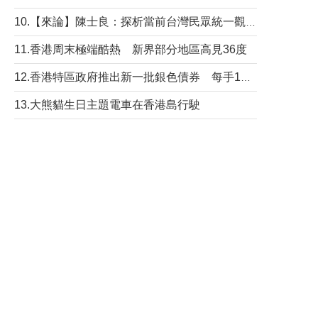
10.【來論】陳士良：探析當前台灣民眾統一觀望心態的深層成因
11.香港周末極端酷熱 新界部分地區高見36度
12.香港特區政府推出新一批銀色債券 每手1萬元保底息4.25厘
13.大熊貓生日主題電車在香港島行駛