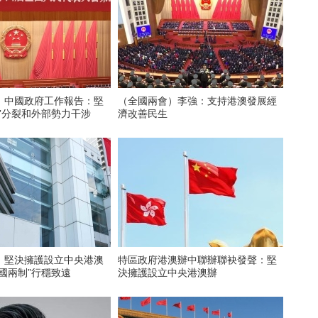
）中國政府工作報告：堅
（全國兩會）李強：支持港澳發展經
”分裂和外部勢力干涉
濟改善民生
：堅決擁護設立中央港澳
特區政府港澳辦中聯辦聯袂發聲：堅
國兩制”行穩致遠
決擁護設立中央港澳辦