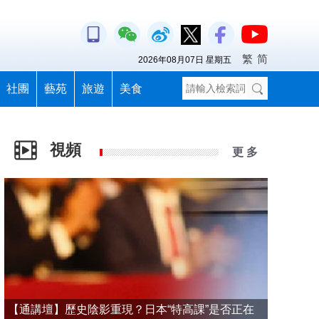
繁
简
2026年08月07日 星期五
社團
藝苑
旅遊
美食
視頻
更 多
【通講壇】歷史陰影重現？日本“特高課”是否正在