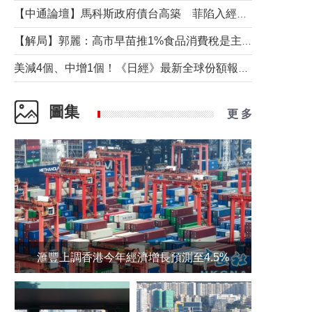
【中通論壇】馬科斯政府債台高築 菲陷入經濟困境與南海對抗惡循環？
【解局】郭麗：高市早苗推1%食品消費稅是主動作為還是被迫“飲鴆止渴”
美減4個、中增1個！《日經》最新全球份額報告透露了什麼？
圖集
更 多
滙豐上調香港今年經濟增長預測至4.5%