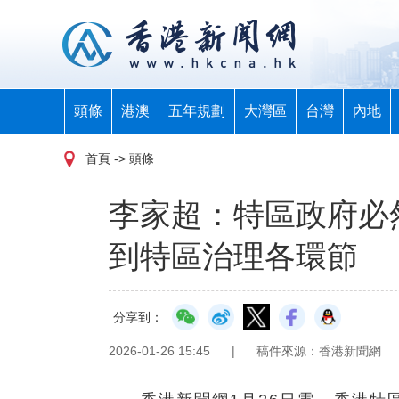
頭條
港澳
五年規劃
大灣區
台灣
內地
首頁
-> 頭條
李家超：特區政府必
到特區治理各環節
分享到：
2026-01-26 15:45
|
稿件來源：香港新聞網