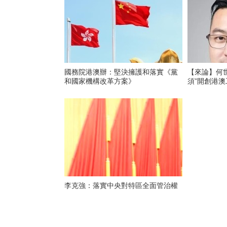
國務院港澳辦：堅決擁護和落實《黨
【來論】何
和國家機構改革方案》
須”開創港
李克強：落實中央對特區全面管治權