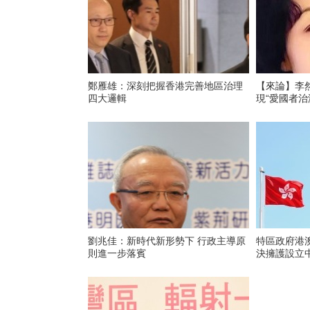
鄭雁雄：深刻把握香港完善地區治理
【來論】李
四大邏輯
現“愛國者治
劉兆佳：新時代新形勢下 行政主導原
特區政府港
則進一步落賓
決擁護設立