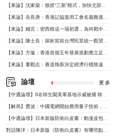
【來論】沈家燊：狠抓“三新”模式，加快北部都會區建設
【來論】岳長庚：香港記協濫用工會名義難逃法律制裁
【來論】錢言：密西根這一場初選，為何戳中了兩黨最痛的神經？
【來論】陳士良：探析當前台灣民眾統一觀望心態的深層成因
【來論】方璇：香港首個五年發展規劃應立足民生務實前行
【來論】董觀志：賽道煥新決定經濟行穩致遠
論壇
更 多
【中通論壇】8名韓生闖美軍基地示威被捕 韓國年輕人反美情緒從何而來？
【解局】曹波：中國電網開始應用量子技術，以後會不再停電嗎？
【中通論壇】日本新版防衛白皮書：動漫皮包藏不住軍國野心
對話陳洋：日本新版《防衛白皮書》有哪些點值得警惕？