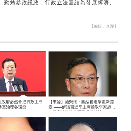
，勤勉參政議政，行政立法團結為發展經濟、
【編輯：李濼】
區政府必然會把行政主導
【來論】施榮懷：團結奮進擘畫新篇
特區治理各環節
章 ——解讀習近平主席聽取李家超行
政長官述職時的重要講話精神