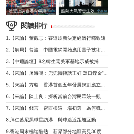
滙豐上調香港今年經濟增長預測至4.5%
酷熱天氣警告生效 本港高溫持續至下周
閱讀排行
1.【來論】董觀志：賽道煥新決定經濟行穩致遠
2.【解局】曹波：中國電網開始應用量子技術，以後會不再停電嗎？
3.【中通論壇】8名韓生闖美軍基地示威被捕 韓國年輕人反美情緒從何而來？
4.【來論】屠海鳴：兜兜轉轉話王虹 眾口鑠金“一邊倒”
5.【來論】方璇：香港首個五年發展規劃應立足民生務實前行
6.【來論】陳士良：探析當前台灣民眾統一觀望心態的深層成因
7.【來論】錢言：密西根這一場初選，為何戳中了兩黨最痛的神經？
8.拜仁慕尼黑球星訪港 與球迷近距離互動
9.香港周末極端酷熱 新界部分地區高見36度