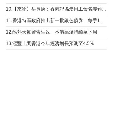
10.【來論】岳長庚：香港記協濫用工會名義難逃法律制裁
11.香港特區政府推出新一批銀色債券 每手1萬元保底息4.25厘
12.酷熱天氣警告生效 本港高溫持續至下周
13.滙豐上調香港今年經濟增長預測至4.5%