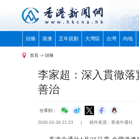
頭條
港澳
五年規劃
大灣區
台灣
內地
首頁
-> 頭條
李家超：深入貫徹落
善治
分享到：
2026-01-26 21:23
|
稿件來源：香港中通社