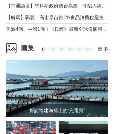
【中通論壇】馬科斯政府債台高築 菲陷入經濟困境與南海對抗惡循環？
【解局】郭麗：高市早苗推1%食品消費稅是主動作為還是被迫“飲鴆止渴”
美減4個、中增1個！《日經》最新全球份額報告透露了什麼？
圖集
更 多
探訪福建漁排上的“充電寶”