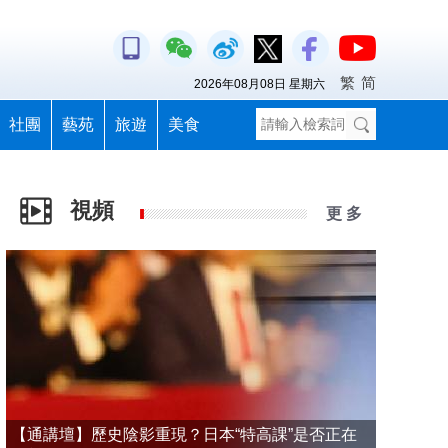
繁
简
2026年08月08日 星期六
社團
藝苑
旅遊
美食
視頻
更 多
【通講壇】歷史陰影重現？日本“特高課”是否正在