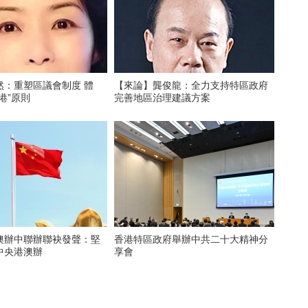
然：重塑區議會制度 體
【來論】龔俊龍：全力支持特區政府
港”原則
完善地區治理建議方案
澳辦中聯辦聯袂發聲：堅
香港特區政府舉辦中共二十大精神分
中央港澳辦
享會