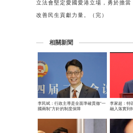
立法會堅定愛國愛港立場，勇於擔當
改善民生貢獻力量。（完）
相關新聞
李民斌：行政主導是全面準確貫徹“一
李家超：特
國兩制”方針的制度保障
融入落實到