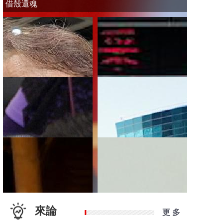
借殼還魂
來論
更 多