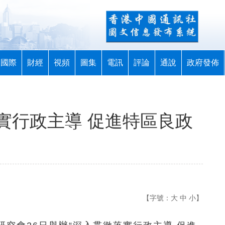
國際
財經
視頻
圖集
電訊
評論
通說
政府發佈
實行政主導 促進特區良政
【字號：
大
中
小
】