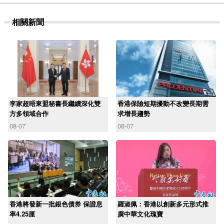
相關新聞
李家超晤東盟秘書長繼續深化雙
香港保險短期擾動不改變長期需
方多領域合作
求增長趨勢
08-07
08-07
香港將發新一批銀色債券 保證息
羅淑佩：香港以創新多元形式推
率4.25厘
廣中華文化瑰寶