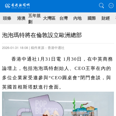
五年規
頭條
港澳
大灣區
台灣
內地
國際
財經
劃
泡泡瑪特將在倫敦設立歐洲總部
2026-01-31 18:08 | 稿件來源：香港中通社
香港中通社1月31日電 1月30日，在中英商務
論壇上，包括泡泡瑪特創始人、CEO王寧在內的
多位企業家受邀參與“CEO圓桌會”閉門會談，與
英國首相斯塔默進行會面。