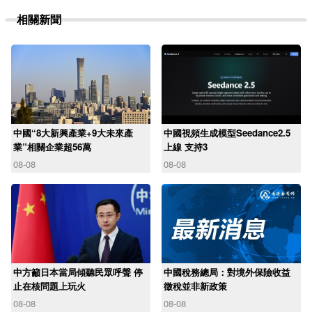
相關新聞
中國“8大新興產業+9大未來產
中國視頻生成模型Seedance2.5
業”相關企業超56萬
上線 支持3
08-08
08-08
中方籲日本當局傾聽民眾呼聲 停
中國稅務總局：對境外保險收益
止在核問題上玩火
徵稅並非新政策
08-08
08-08