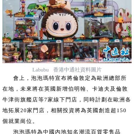
Labubu 香港中通社資料圖片
會上，泡泡瑪特宣布將倫敦定為歐洲總部所
在地，未來將在英國新增伯明翰、卡迪夫及倫敦
牛津街旗艦店等7家線下門店，同時計劃在歐洲各
地拓展20家門店，相關投資將為英國創造超150
個就業崗位。
泡泡瑪特為中國內地知名潮流百貨零售品