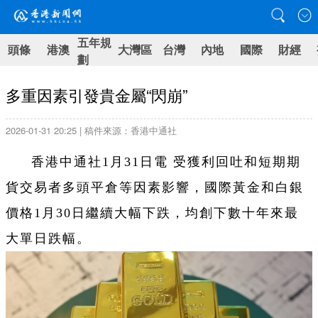
五年規
頭條
港澳
大灣區
台灣
內地
國際
財經
劃
多重因素引發貴金屬“閃崩”
2026-01-31 20:25 | 稿件來源：香港中通社
香港中通社1月31日電 受獲利回吐和短期期
貨交易者多頭平倉等因素影響，國際黃金和白銀
價格1月30日繼續大幅下跌，均創下數十年來最
大單日跌幅。