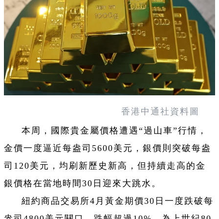
香港中通社資料圖
本周，國際貴金屬價格遭遇“過山車”行情，
金價一度逼近每盎司5600美元，銀價則突破每盎
司120美元，均刷新歷史新高，但持續走高的金
銀價格在當地時間30日迎來大跳水。
紐約商品交易所4月黃金期價30日一度跌破每
盎司4800美元關口，跌幅超過10%，為上世紀80