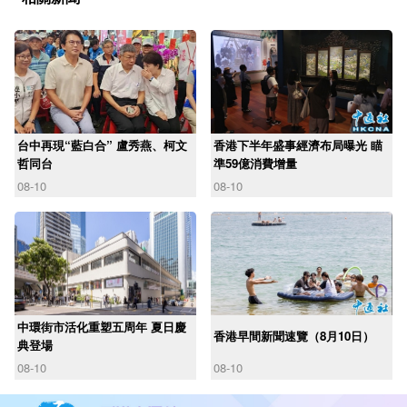
台中再現“藍白合” 盧秀燕、柯文
香港下半年盛事經濟布局曝光 瞄
哲同台
準59億消費增量
08-10
08-10
中環街市活化重塑五周年 夏日慶
香港早間新聞速覽（8月10日）
典登場
08-10
08-10