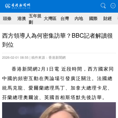
五年規
頭條
港澳
大灣區
台灣
內地
國際
財經
劃
西方領導人為何密集訪華？BBC記者解讀很
到位
2026-02-01 08:55 | 稿件來源：香港新聞網
香港新聞網2月1日電 近段時間，西方國家同
中國的頻密互動在輿論場引發廣泛關注。法國總
統馬克龍、愛爾蘭總理馬丁、加拿大總理卡尼、
芬蘭總理奧爾波、英國首相斯塔默先後訪華。