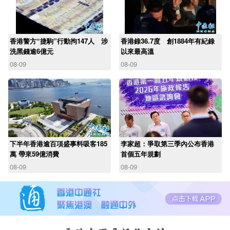
香港警方“捷駒”行動拘147人 涉
香港錄36.7度 創1884年有紀錄
洗黑錢逾6億元
以來最高溫
08-09
08-09
下半年香港逾百項盛事料吸客185
李家超：爭取第三季內公布香港
萬 帶來59億消費
首個五年規劃
08-09
08-09