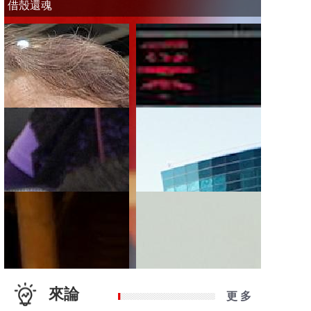
借殼還魂
來論
更 多