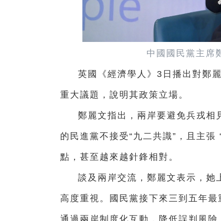
中國國民黨主席
英國《經濟學人》3日播出對鄭
重大議題，說明其政策立場。
鄭麗文指出，兩岸要避免兵戎相
的民進黨不接受“九二共識”，且主張
點，甚至越來越針鋒相對。
談及兩岸交流，鄭麗文表示，她
高度重視。國民黨接下來三到五年最
通過兩岸制度化互動，降低誤判風險