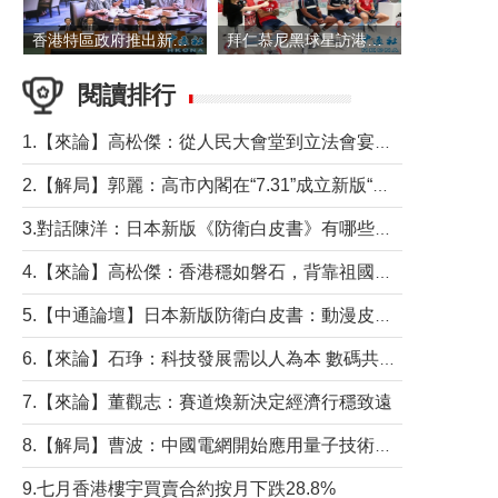
香港特區政府推出新一批銀色債券 每手1萬元保底息4.25厘
拜仁慕尼黑球星訪港 與球迷近距離互動
閱讀排行
1.【來論】高松傑：從人民大會堂到立法會宴會廳——香港管治新範式的完整拼圖
2.【解局】郭麗：高市內閣在“7.31”成立新版“特高課”意欲何為？
3.對話陳洋：日本新版《防衛白皮書》有哪些點值得警惕？
4.【來論】高松傑：香港穩如磐石，背靠祖國才是真正的“終極護城河”
5.【中通論壇】日本新版防衛白皮書：動漫皮包藏不住軍國野心
6.【來論】石琤：科技發展需以人為本 數碼共融不應讓長者放棄傳統生活方式
7.【來論】董觀志：賽道煥新決定經濟行穩致遠
8.【解局】曹波：中國電網開始應用量子技術，以後會不再停電嗎？
9.七月香港樓宇買賣合約按月下跌28.8%