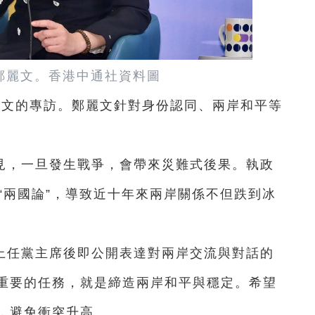
鄭麗文。
香港中通社資料圖
麗文的專訪。鄭麗文針對身份認同、兩岸和平等
見，一旦發生戰爭，會帶來災難式後果。執政
 “兩國論”，導致近十年來兩岸關係不但跌到冰
上任黨主席後即公開表達對兩岸交流與對話的
重要的任務，就是締造兩岸和平與穩定。希望
，避免衝突升高