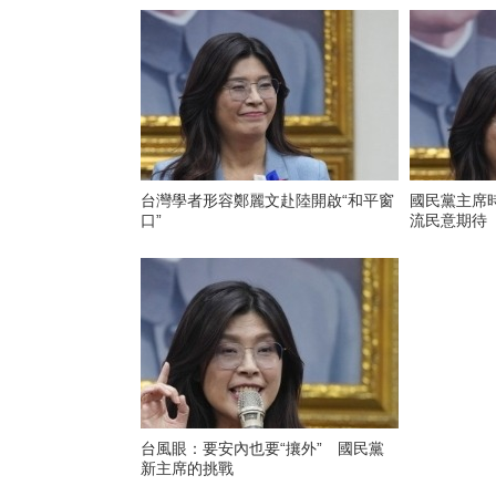
台灣學者形容鄭麗文赴陸開啟“和平窗
國民黨主席
口”
流民意期待
台風眼：要安內也要“攘外” 國民黨
新主席的挑戰