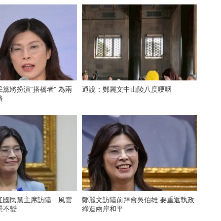
將扮演“搭橋者” 為兩
通說：鄭麗文中山陵八度哽咽
路
任國民黨主席訪陸 風雲
鄭麗文訪陸前拜會吳伯雄 要重返執政
景不變
締造兩岸和平