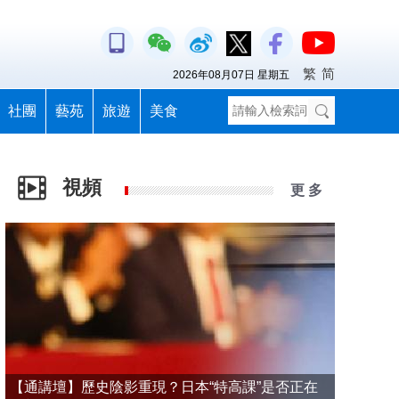
繁
简
2026年08月07日 星期五
社團
藝苑
旅遊
美食
視頻
更 多
【通講壇】歷史陰影重現？日本“特高課”是否正在