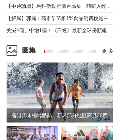
【中通論壇】馬科斯政府債台高築 菲陷入經濟困境與南海對抗惡循環？
【解局】郭麗：高市早苗推1%食品消費稅是主動作為還是被迫“飲鴆止渴”
美減4個、中增1個！《日經》最新全球份額報告透露了什麼？
圖集
更 多
香港周末極端酷熱 新界部分地區高見36度