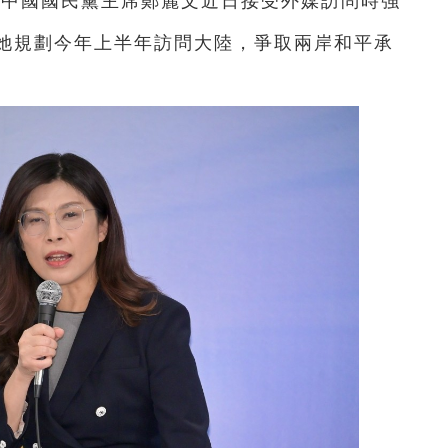
：中國國民黨主席鄭麗文近日接受外媒訪問時強
她規劃今年上半年訪問大陸，爭取兩岸和平承