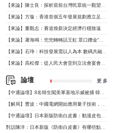
【來論】陳士良：探析當前台灣民眾統一觀望心態的深層成因
【來論】方璇：香港首個五年發展規劃應立足民生務實前行
【來論】董觀志：賽道煥新決定經濟行穩致遠
【來論】屠海鳴：兜兜轉轉話王虹 眾口鑠金“一邊倒”
【來論】石琤：科技發展需以人為本 數碼共融不應讓長者放棄傳統生活方式
【來論】高松傑：從人民大會堂到立法會宴會廳——香港管治新範式的完整拼圖
論壇
更 多
【中通論壇】8名韓生闖美軍基地示威被捕 韓國年輕人反美情緒從何而來？
【解局】曹波：中國電網開始應用量子技術，以後會不再停電嗎？
【中通論壇】日本新版防衛白皮書：動漫皮包藏不住軍國野心
對話陳洋：日本新版《防衛白皮書》有哪些點值得警惕？