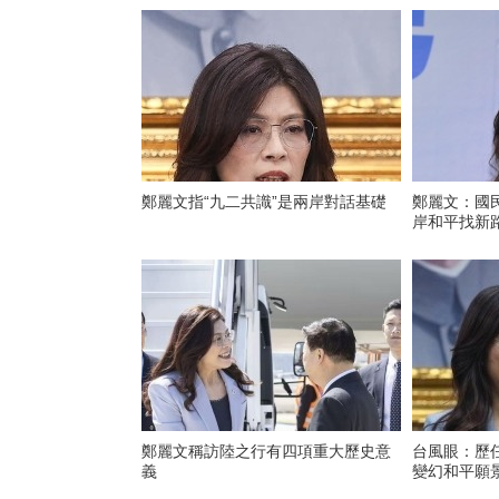
鄭麗文指“九二共識”是兩岸對話基礎
鄭麗文：國民黨
岸和平找新
鄭麗文稱訪陸之行有四項重大歷史意
台風眼：歷
義
變幻和平願