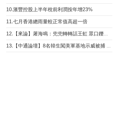
10.滙豐控股上半年稅前利潤按年增23%
11.七月香港總雨量較正常值高超一倍
12.【來論】屠海鳴：兜兜轉轉話王虹 眾口鑠金“一邊倒”
13.【中通論壇】8名韓生闖美軍基地示威被捕 韓國年輕人反美情緒從何而來？