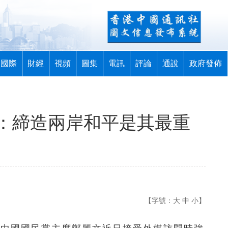
國際
財經
視頻
圖集
電訊
評論
通說
政府發佈
：締造兩岸和平是其最重
【字號：
大
中
小
】