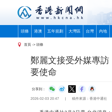
頭條
港澳
五年規劃
大灣區
台灣
內地
首頁
-> 頭條
鄭麗文接受外媒專訪
要使命
分享到：
2026-02-03 20:47
|
稿件來源：香港中通社