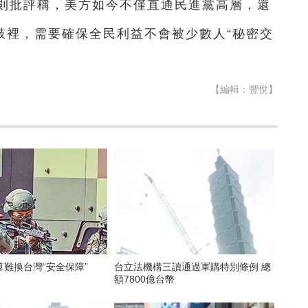
則批評稱，美方如今不僅直通民進黨高層，還
鼓裡，需要確保全民利益不會被少數人“秘密交
【編輯：豐悅】
難換台灣“安全保障”
台立法機構三讀通過軍購特別條例 總
額7800億台幣