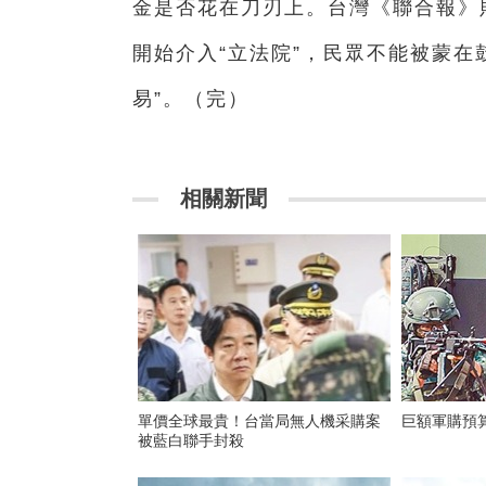
金是否花在刀刃上。台灣《聯合報》
開始介入“立法院”，民眾不能被蒙在
易”。（完）
相關新聞
單價全球最貴！台當局無人機采購案
巨額軍購預算
被藍白聯手封殺