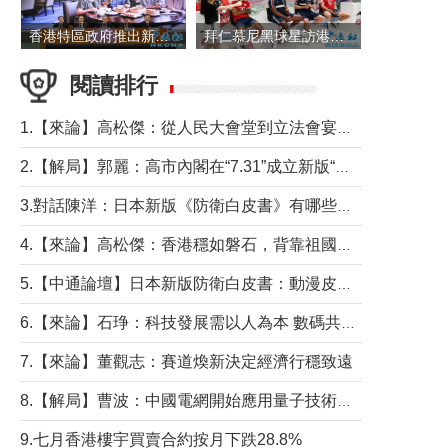
香港特區政府推出新一批銀色債券 每手1萬元保底息4.25厘
拜仁慕尼黑球星訪港 與球迷近距離互動
閱讀排行
1.【來論】高松傑：從人民大會堂到立法會宴會廳——香港管治新範式的完整拼圖
2.【解局】郭麗：高市內閣在“7.31”成立新版“特高課”意欲何為？
3.對話陳洋：日本新版《防衛白皮書》有哪些點值得警惕？
4.【來論】高松傑：香港穩如磐石，背靠祖國才是真正的“終極護城河”
5.【中通論壇】日本新版防衛白皮書：動漫皮包藏不住軍國野心
6.【來論】石琤：科技發展需以人為本 數碼共融不應讓長者放棄傳統生活方式
7.【來論】董觀志：賽道煥新決定經濟行穩致遠
8.【解局】曹波：中國電網開始應用量子技術，以後會不再停電嗎？
9.七月香港樓宇買賣合約按月下跌28.8%