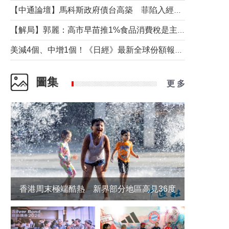
【中通論壇】馬科斯政府債台高築 菲陷入經濟困境與南海對抗惡循環？
【解局】郭麗：高市早苗推1%食品消費稅是主動作為還是被迫“飲鴆止渴”
美減4個、中增1個！《日經》最新全球份額報告透露了什麼？
圖集
更 多
香港周末極端酷熱 新界部分地區高見36度