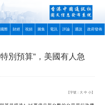
國際
財經
視頻
圖集
電訊
評論
通說
政府發佈
務特別預算”，美國有人急
【字號：
大
中
小
】