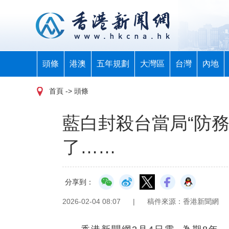
頭條
港澳
五年規劃
大灣區
台灣
內地
首頁
-> 頭條
藍白封殺台當局“防
了……
分享到：
2026-02-04 08:07
|
稿件來源：香港新聞網