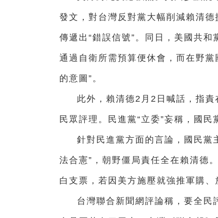
發文，對台灣反對黨大幅削減賴清德
傳遞出“錯誤信號”。同日，美國共和
通過自衛所需預算便休會，而在野黨
的意圖”。
此外，賴清德2月2日喊話，指責
民眾評理。民進黨“立委”妄稱，國
針對民進黨方面的言論，國民黨
法合憲”，朝野僵局責任全在賴清德
白支票，若因美方施壓就強推軍購、
台灣聯合新聞網評論稱，要全民