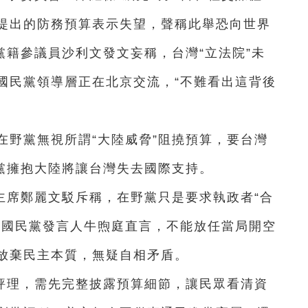
提出的防務預算表示失望，聲稱此舉恐向世界
黨籍參議員沙利文發文妄稱，台灣“立法院”未
國民黨領導層正在北京交流，“不難看出這背後
在野黨無視所謂“大陸威脅”阻撓預算，要台灣
民黨擁抱大陸將讓台灣失去國際支持。
主席鄭麗文駁斥稱，在野黨只是要求執政者“合
。國民黨發言人牛煦庭直言，不能放任當局開空
放棄民主本質，無疑自相矛盾。
評理，需先完整披露預算細節，讓民眾看清資