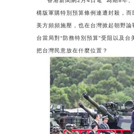
香港新聞網2月4日電 為期8年
構版軍購特別預算條例連遭封殺，而
美方頻頻施壓，也在台灣掀起朝野論
台當局對“防務特別預算”受阻以及
把台灣民意放在什麼位置？