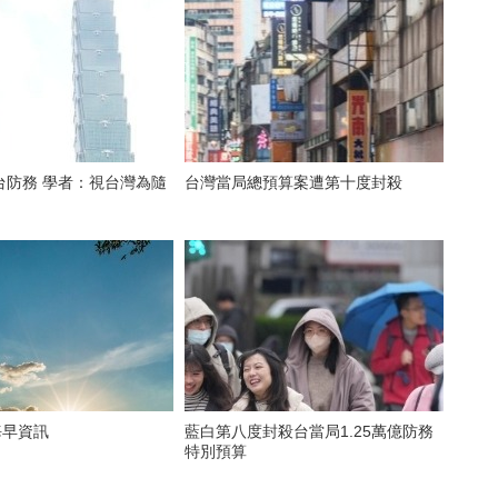
台防務 學者：視台灣為隨
台灣當局總預算案遭第十度封殺
海早資訊
藍白第八度封殺台當局1.25萬億防務
特別預算