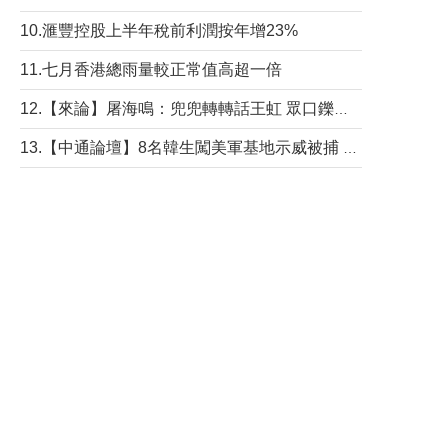
10.滙豐控股上半年稅前利潤按年增23%
11.七月香港總雨量較正常值高超一倍
12.【來論】屠海鳴：兜兜轉轉話王虹 眾口鑠金“一邊倒”
13.【中通論壇】8名韓生闖美軍基地示威被捕 韓國年輕人反美情緒從何而來？