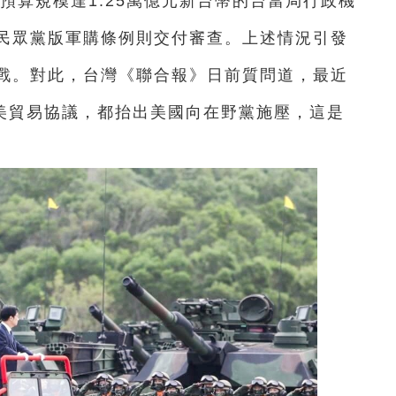
、預算規模達1.25萬億元新台幣的台當局行政機
民眾黨版軍購條例則交付審查。上述情況引發
戰。對此，台灣《聯合報》日前質問道，最近
台美貿易協議，都抬出美國向在野黨施壓，這是