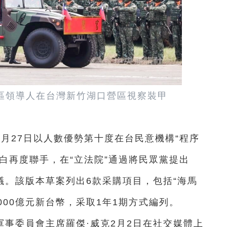
灣地區領導人在台灣新竹湖口營區視察裝甲
月27日以人數優勢第十度在台民意機構“程序
藍白再度聯手，在“立法院”通過將民眾黨提出
議。該版本草案列出6款采購項目，包括“海馬
000億元新台幣，采取1年1期方式編列。
事委員會主席羅傑·威克2月2日在社交媒體上