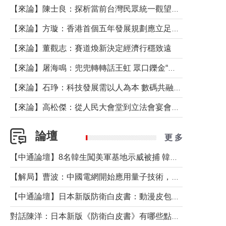
【來論】陳士良：探析當前台灣民眾統一觀望心態的深層成因
【來論】方璇：香港首個五年發展規劃應立足民生務實前行
【來論】董觀志：賽道煥新決定經濟行穩致遠
【來論】屠海鳴：兜兜轉轉話王虹 眾口鑠金“一邊倒”
【來論】石琤：科技發展需以人為本 數碼共融不應讓長者放棄傳統生活方式
【來論】高松傑：從人民大會堂到立法會宴會廳——香港管治新範式的完整拼圖
論壇
更 多
【中通論壇】8名韓生闖美軍基地示威被捕 韓國年輕人反美情緒從何而來？
【解局】曹波：中國電網開始應用量子技術，以後會不再停電嗎？
【中通論壇】日本新版防衛白皮書：動漫皮包藏不住軍國野心
對話陳洋：日本新版《防衛白皮書》有哪些點值得警惕？