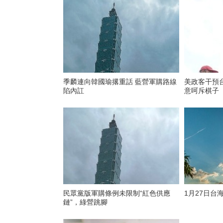
季麟連向韓國瑜撂重話 藍營軍購路線
美政客干預
陷內訌
意呵斥棋子
民眾黨版軍購條例未限制“紅色供應
1月27日台
鏈”，綠營跳腳