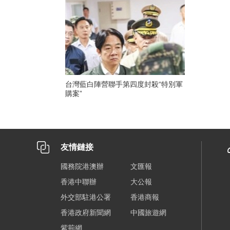
台灣藍白陣營聯手第四度封殺“特別軍
購案”
友情鏈接
國務院港澳辦
文匯報
香港中聯辦
大公報
外交部駐港公署
香港商報
香港政府新聞網
中國旅遊網
紫荊網