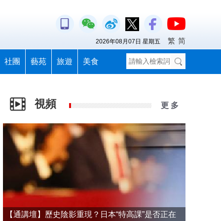
繁
简
2026年08月07日 星期五
社團
藝苑
旅遊
美食
視頻
更 多
【通講壇】歷史陰影重現？日本“特高課”是否正在