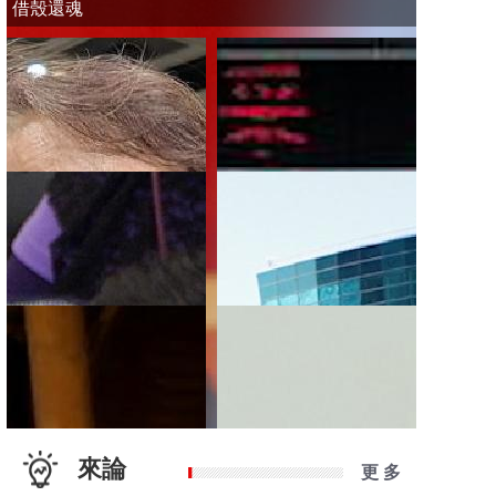
借殼還魂
來論
更 多