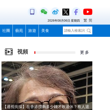
繁
简
2026年08月06日 星期四
社團
藝苑
旅遊
美食
視頻
更 多
【通視街採】在香港攢夠多少錢才敢退休？有人退