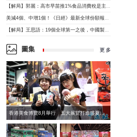
【解局】郭麗：高市早苗推1%食品消費稅是主動作為還是被迫“飲鴆止渴”
美減4個、中增1個！《日經》最新全球份額報告透露了什麼？
【解局】王思語：19個全球第一之後，中國製造還需跨過哪些關口？
圖集
更 多
香港美食博覽8月舉行 五大展覽打造盛夏嘉年華