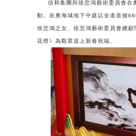
信和集團與徐悲鴻藝術委員會在奧
動。在奧海城地下中庭以全港首個6
徐悲鴻之女、徐悲鴻藝術委員會總顧
花燈》為觀眾送上新春祝福。