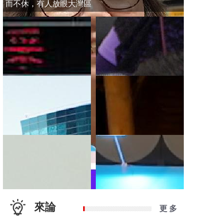
而不休，有人放眼大灣區
來論
更 多