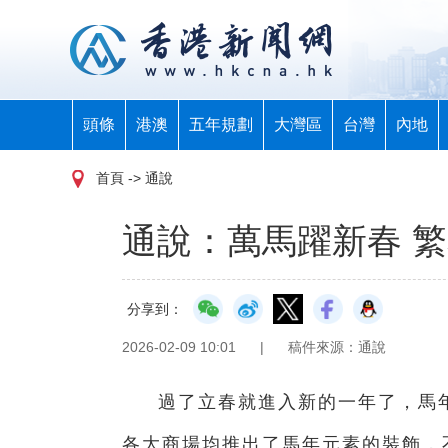
頭條
港澳
五年規劃
大灣區
台灣
內地
首頁
-> 通說
通說：萬馬躍新春 
分享到：
2026-02-09 10:01
|
稿件來源：通說
過了立春就進入新的一年了，馬
各大商場均推出了馬年元素的裝飾，