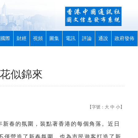
國際
財經
視頻
圖集
電訊
評論
通說
政府發佈
繁花似錦來
【字號：
大
中
小
】
年新春的氛圍，裝點著香港的每個角落。近日
不僅營造了新春氛圍，也為市民遊客打造了新