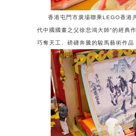
香港屯門市廣場聯乘LEGO香港
代中國國畫之父徐悲鴻大師”的經典
巧奪天工、磅礴奔騰的駿馬藝術作品