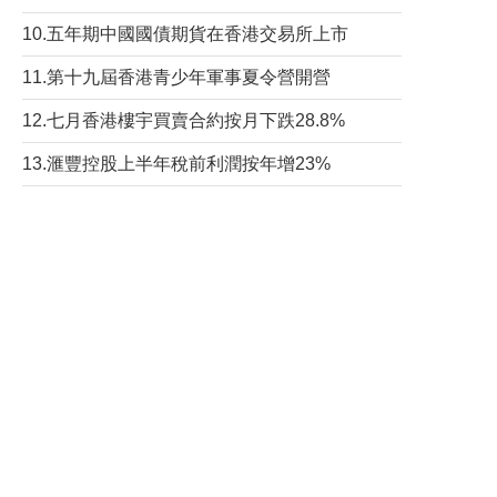
10.五年期中國國債期貨在香港交易所上市
11.第十九屆香港青少年軍事夏令營開營
12.七月香港樓宇買賣合約按月下跌28.8%
13.滙豐控股上半年稅前利潤按年增23%