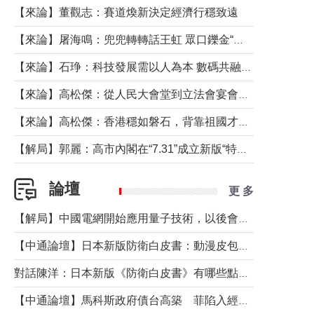
【來論】董觀志：賽道煥新決定經濟行穩致遠
【來論】屠海鳴：兜兜轉轉話王虹 眾口鑠金“一邊倒”
【來論】石琤：科技發展需以人為本 數碼共融不應讓長者放棄傳統生活方式
【來論】高松傑：從人民大會堂到立法會宴會廳——香港管治新範式的完整拼圖
【來論】高松傑：香港穩如磐石，背靠祖國才是真正的“終極護城河”
【解局】郭麗：高市內閣在“7.31”成立新版“特高課”意欲何為？
論壇
更 多
【解局】中國電網開始應用量子技術，以後會不再停電嗎？
【中通論壇】日本新版防衛白皮書：動漫皮包藏不住軍國野心
對話陳洋：日本新版《防衛白皮書》有哪些點值得警惕？
【中通論壇】馬科斯政府債台高築 菲陷入經濟困境與南海對抗惡循環？