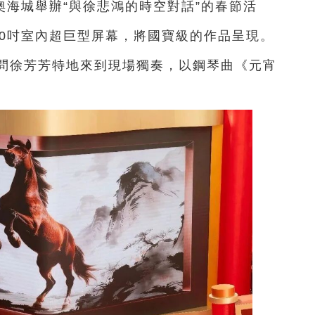
海城舉辦“與徐悲鴻的時空對話”的春節活
60吋室內超巨型屏幕，將國寶級的作品呈現。
問徐芳芳特地來到現場獨奏，以鋼琴曲《元宵