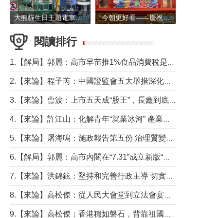
大熊貓生日主題電車在香港島行駛
“今朝更好看——慶祝中國共產黨成立105周年名家作品展”6日起舉行
閱讀排行
1.【解局】郭麗：高市早苗推1%食品消費稅是主動作為還是被迫“飲鴆止渴”
2.【來論】程子芮：中國證監會五大舉措深化內地香港資本市場合作
3.【來論】曹波：上市五天成“股王”，長鑫到底做對什麼了？
4.【來論】許江山：化解青年“就業冰河” 產業升級與過渡支援須雙軌並行
5.【來論】屠海鳴：施政報告第五份 治理質變脈絡清
6.【解局】郭麗：高市內閣在“7.31”成立新版“特高課”意欲何為？
7.【來論】洪錦鉉：堅持和完善行政主導 切實維護行政立法良性互動
8.【來論】高松傑：從人民大會堂到立法會宴會廳——香港管治新範式的完整拼圖
9.【來論】高松傑：香港穩如磐石，背靠祖國才是真正的“終極護城河”