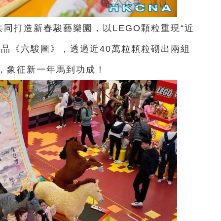
共同打造新春駿藝樂園，以LEGO顆粒重現“近
作品《六駿圖》，透過近40萬粒顆粒砌出兩組
，象征新一年馬到功成！