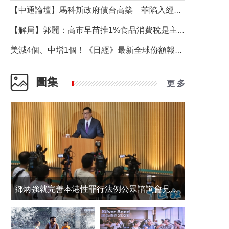
【中通論壇】馬科斯政府債台高築 菲陷入經濟困境與南海對抗惡循環？
【解局】郭麗：高市早苗推1%食品消費稅是主動作為還是被迫“飲鴆止渴”
美減4個、中增1個！《日經》最新全球份額報告透露了什麼？
圖集
更 多
鄧炳強就完善本港性罪行法例公眾諮詢會見傳媒