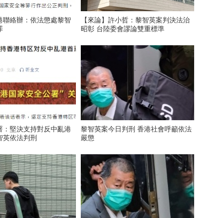
港聯絡辦：依法懲處黎智
【來論】許小哲：黎智英案判決法治
罪
昭彰 台陸委會謬論雙重標準
署：堅決支持對反中亂港
黎智英案今日判刑 香港社會呼籲依法
智英依法判刑
嚴懲