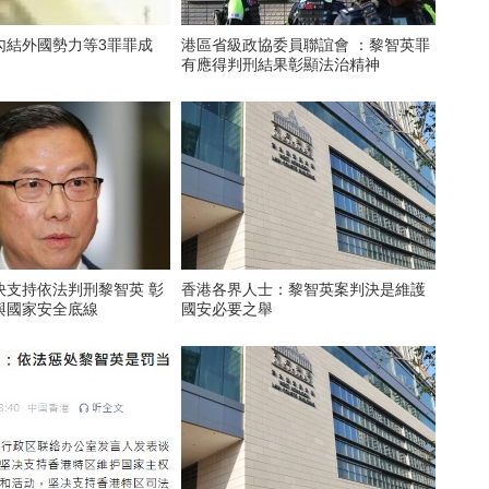
勾結外國勢力等3罪罪成
港區省級政協委員聯誼會 ：黎智英罪
有應得判刑結果彰顯法治精神
決支持依法判刑黎智英 彰
香港各界人士：黎智英案判決是維護
與國家安全底線
國安必要之舉