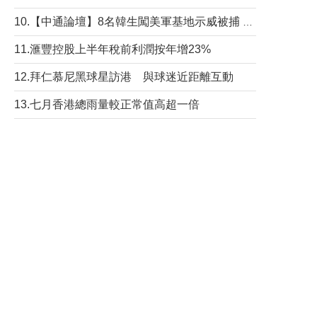
10.【中通論壇】8名韓生闖美軍基地示威被捕 韓國年輕人反美情緒從何而來？
11.滙豐控股上半年稅前利潤按年增23%
12.拜仁慕尼黑球星訪港 與球迷近距離互動
13.七月香港總雨量較正常值高超一倍