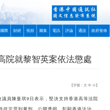
國際
財經
視頻
圖集
電訊
評論
通說
政府發佈
高院就黎智英案依法懲處
【字號：
大
中
小
】
會議員陳曼琪9日表示，堅決支持香港高等法院
件從定罪到量刑，公開透明，彰顯香港法治。