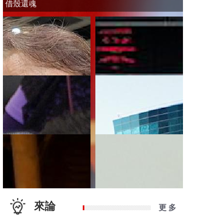
借殼還魂
來論
更 多