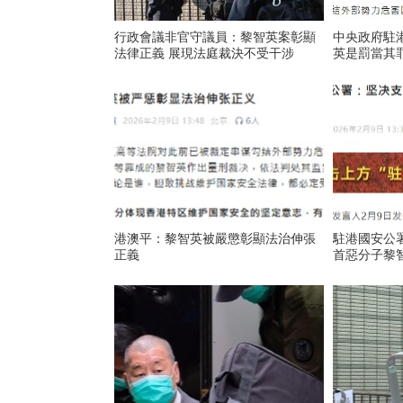
行政會議非官守議員：黎智英案彰顯
中央政府駐
法律正義 展現法庭裁決不受干涉
英是罰當其
港澳平：黎智英被嚴懲彰顯法治伸張
駐港國安公
正義
首惡分子黎