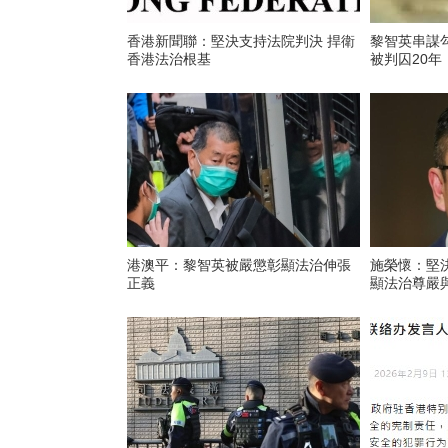
香港新聞聯：堅決支持法院判決 捍衛
黎智英串謀
香港法治根基
被判囚20年
港澳平：黎智英被嚴懲彰顯法治伸張
施榮懷：堅
正義
顯法治尊嚴