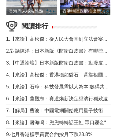
香港周末極端酷熱 新界部分地區高見36度
香港特區政府推出新一批銀色債券 每手1萬元保底息4.25厘
閱讀排行
1.【來論】高松傑：從人民大會堂到立法會宴會廳——香港管治新範式的完整拼圖
2.對話陳洋：日本新版《防衛白皮書》有哪些點值得警惕？
3.【中通論壇】日本新版防衛白皮書：動漫皮包藏不住軍國野心
4.【來論】高松傑：香港穩如磐石，背靠祖國才是真正的“終極護城河”
5.【來論】石琤：科技發展需以人為本 數碼共融不應讓長者放棄傳統生活方式
6.【來論】董觀志：賽道煥新決定經濟行穩致遠
7.【解局】曹波：中國電網開始應用量子技術，以後會不再停電嗎？
8.【來論】屠海鳴：兜兜轉轉話王虹 眾口鑠金“一邊倒”
9.七月香港樓宇買賣合約按月下跌28.8%