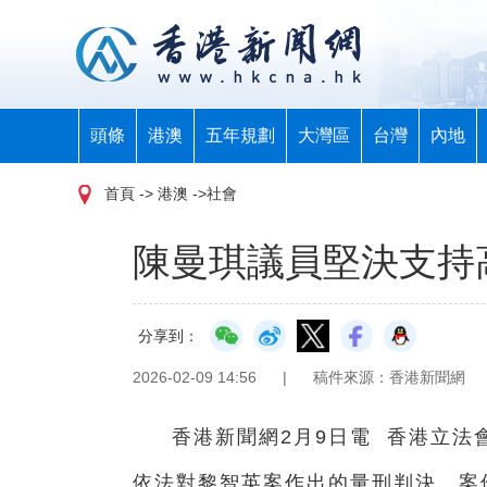
頭條
港澳
五年規劃
大灣區
台灣
內地
首頁
-> 港澳 ->社會
陳曼琪議員堅決支持
分享到：
2026-02-09 14:56
|
稿件來源：香港新聞網
香港新聞網2月9日電 香港立法
依法對黎智英案作出的量刑判決。案