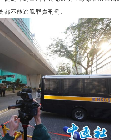
為都不能逃脫罪責刑罰。