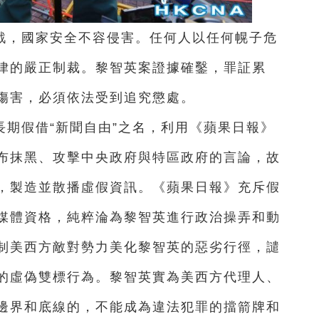
戰，國家安全不容侵害。任何人以任何幌子危
律的嚴正制裁。黎智英案證據確鑿，罪証累
傷害，必須依法受到追究懲處。
期假借“新聞自由”之名，利用《蘋果日報》
布抹黑、攻擊中央政府與特區政府的言論，故
，製造並散播虛假資訊。《蘋果日報》充斥假
媒體資格，純粹淪為黎智英進行政治操弄和動
制美西方敵對勢力美化黎智英的惡劣行徑，譴
的虛偽雙標行為。黎智英實為美西方代理人、
邊界和底線的，不能成為違法犯罪的擋箭牌和