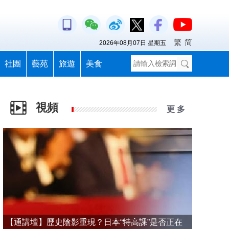
繁
简
2026年08月07日 星期五
社團
藝苑
旅遊
美食
視頻
更 多
【通講壇】歷史陰影重現？日本“特高課”是否正在