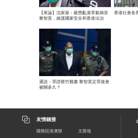
【來論】沈家燊：嚴懲亂港罪魁禍首
香港社會各
黎智英，維護國家安全和香港法治
通說：罪證罄竹難書 黎智英定罪後會
被關多久？
友情鏈接
國務院港澳辦
文匯報