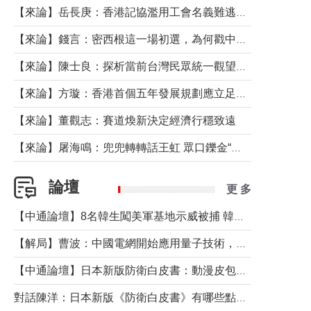
【來論】岳長庚：香港記協濫用工會名義難逃法律制裁
【來論】錢言：密西根這一場初選，為何戳中了兩黨最痛的神經？
【來論】陳士良：探析當前台灣民眾統一觀望心態的深層成因
【來論】方璇：香港首個五年發展規劃應立足民生務實前行
【來論】董觀志：賽道煥新決定經濟行穩致遠
【來論】屠海鳴：兜兜轉轉話王虹 眾口鑠金“一邊倒”
論壇
更 多
【中通論壇】8名韓生闖美軍基地示威被捕 韓國年輕人反美情緒從何而來？
【解局】曹波：中國電網開始應用量子技術，以後會不再停電嗎？
【中通論壇】日本新版防衛白皮書：動漫皮包藏不住軍國野心
對話陳洋：日本新版《防衛白皮書》有哪些點值得警惕？