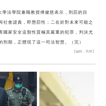
大學法學院兼職教授傅健慈表示，刑罰的目
與社會譴責，即懲罰性；二在於對未來可能之
害國家安全這類性質極其嚴重的犯罪，判決尤
的刑期，正體現了這一司法智慧。（完）
【編輯：馬華】