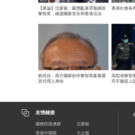
【來論】沈家燊：嚴懲亂港罪魁禍首
香港社會各
黎智英，維護國家安全和香港法治
劉兆佳：西方國家炒作黎智英案暴露
高院准黎智
其代理人身份
司不服提上
友情鏈接
國務院港澳辦
文匯報
香港中聯辦
大公報