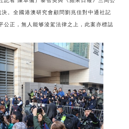
社記者 陳卓儀）黎智英與《蘋果日報》三間公
裁決。全國港澳研究會顧問劉兆佳對中通社記
平公正，無人能够淩駕法律之上，此案亦標誌