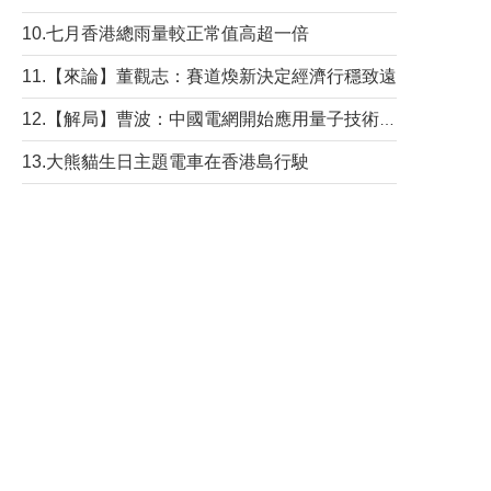
10.七月香港總雨量較正常值高超一倍
11.【來論】董觀志：賽道煥新決定經濟行穩致遠
12.【解局】曹波：中國電網開始應用量子技術，以後會不再停電嗎？
13.大熊貓生日主題電車在香港島行駛