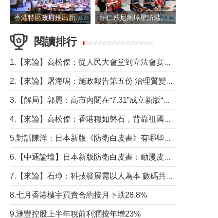
香港特區政府推出新一批銀色債券 每手1萬元保底息4.25厘
拜仁慕尼黑球星訪港 與球迷近距離互動
閱讀排行
1.【來論】高松傑：從人民大會堂到立法會宴會廳——香港管治新範式的完整拼圖
2.【來論】屠海鳴：施政報告第五份 治理質變脈絡清
3.【解局】郭麗：高市內閣在“7.31”成立新版“特高課”意欲何為？
4.【來論】高松傑：香港穩如磐石，背靠祖國才是真正的“終極護城河”
5.對話陳洋：日本新版《防衛白皮書》有哪些點值得警惕？
6.【中通論壇】日本新版防衛白皮書：動漫皮包藏不住軍國野心
7.【來論】石琤：科技發展需以人為本 數碼共融不應讓長者放棄傳統生活方式
8.七月香港樓宇買賣合約按月下跌28.8%
9.滙豐控股上半年稅前利潤按年增23%