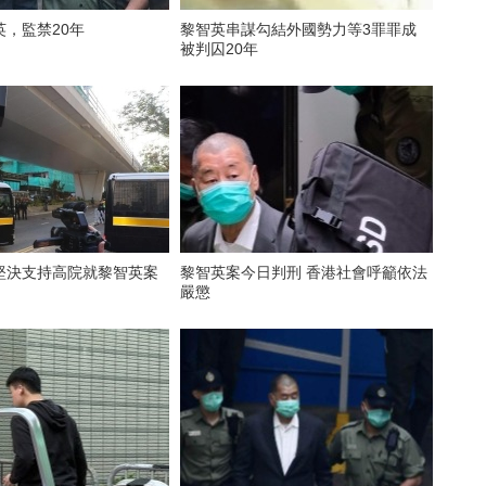
英，監禁20年
黎智英串謀勾結外國勢力等3罪罪成
被判囚20年
堅決支持高院就黎智英案
黎智英案今日判刑 香港社會呼籲依法
嚴懲