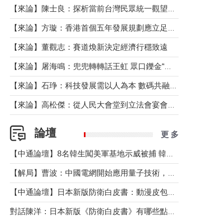
【來論】陳士良：探析當前台灣民眾統一觀望心態的深層成因
【來論】方璇：香港首個五年發展規劃應立足民生務實前行
【來論】董觀志：賽道煥新決定經濟行穩致遠
【來論】屠海鳴：兜兜轉轉話王虹 眾口鑠金“一邊倒”
【來論】石琤：科技發展需以人為本 數碼共融不應讓長者放棄傳統生活方式
【來論】高松傑：從人民大會堂到立法會宴會廳——香港管治新範式的完整拼圖
論壇
更 多
【中通論壇】8名韓生闖美軍基地示威被捕 韓國年輕人反美情緒從何而來？
【解局】曹波：中國電網開始應用量子技術，以後會不再停電嗎？
【中通論壇】日本新版防衛白皮書：動漫皮包藏不住軍國野心
對話陳洋：日本新版《防衛白皮書》有哪些點值得警惕？