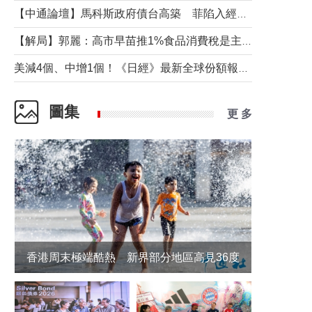
【中通論壇】馬科斯政府債台高築 菲陷入經濟困境與南海對抗惡循環？
【解局】郭麗：高市早苗推1%食品消費稅是主動作為還是被迫“飲鴆止渴”
美減4個、中增1個！《日經》最新全球份額報告透露了什麼？
圖集
更 多
香港周末極端酷熱 新界部分地區高見36度