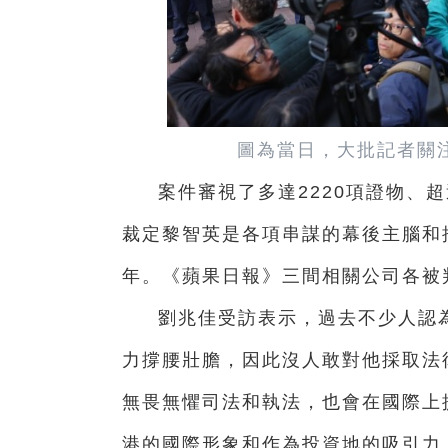
圖為當日，大批記者關
案件審視了多達2220項證物、超
裁定黎智英是各項串謀的幕後主腦和
年。《蘋果日報》三間相關公司各被判
劉兆佳受訪表示，過去不少人認
力撐腰壯膽，因此沒人敢對他採取法
無畏無懼司法和執法，也會在國際上
港的國際形象和作為投資地的吸引力