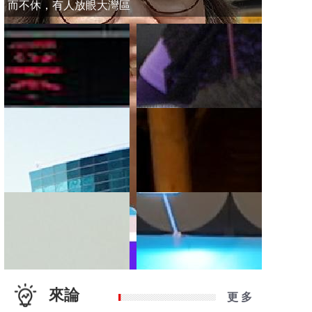
而不休，有人放眼大灣區
來論
更 多