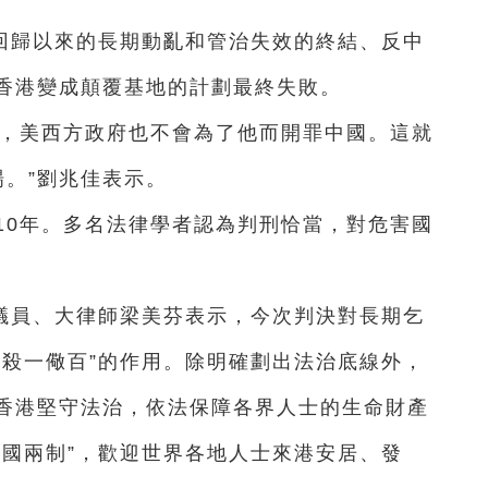
回歸以來的長期動亂和管治失效的終結、反中
香港變成顛覆基地的計劃最終失敗。
低，美西方政府也不會為了他而開罪中國。這就
場。”劉兆佳表示。
10年。多名法律學者認為判刑恰當，對危害國
議員、大律師梁美芬表示，今次判決對長期乞
“殺一儆百”的作用。除明確劃出法治底線外，
香港堅守法治，依法保障各界人士的生命財產
一國兩制”，歡迎世界各地人士來港安居、發