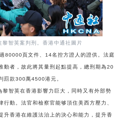
注黎智英案判刑。香港中通社圖片
過80000頁文件、14名控方證人的證供。法庭
推動者，故此將其量刑起點提高，總刑期為20
罰款300萬4500港元。
為黎智英在香港影響力巨大，同時又有外部勢
律行動。法官和檢察官能够頂住美西方壓力、
提升香港在維護法治上的決心和能力，提升香
。