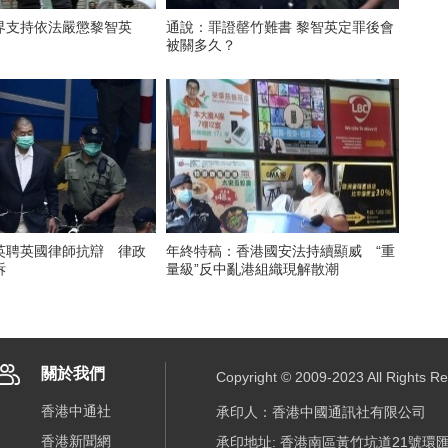
界支持依法嚴懲黎智英
通說：罪證罄竹難書 黎智英定罪後會
被關多久？
英聘英國律師抗辯 律政
年終特稿：香港國安法持續顯威 “重
訴
量級”反中亂港組織現解散潮
關於我們
Copyright © 2009-2023 All R
香港中通社
承印人：香港中國通訊社有限公司
香港新聞網
承印地址: 香港南區黃竹坑道21號環匯