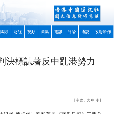
國際
財經
視頻
圖集
電訊
評論
通說
政府發佈
判決標誌著反中亂港勢力
【字號：
大
中
小
】