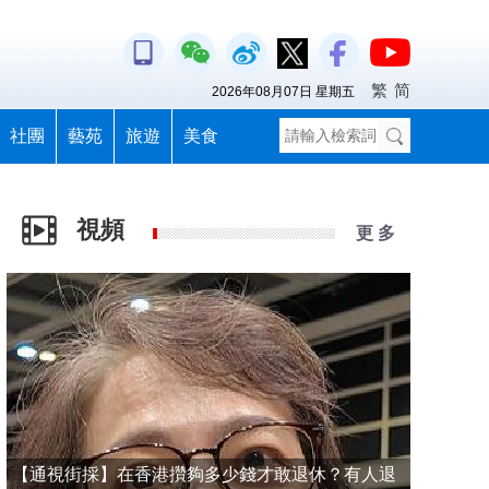
繁
简
2026年08月07日 星期五
社團
藝苑
旅遊
美食
視頻
更 多
【通視街採】在香港攢夠多少錢才敢退休？有人退