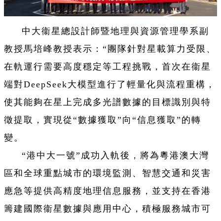
中大衞星總設計師暨地理與資源管理學系副
教授馬培峰教授表示：“團隊針對星載算力受限、
在軌運行需要高度穩定等工程挑戰，首次在衞星
端對DeepSeek大模型進行了輕量化與流程重構，
使其能夠在星上完成多光譜數據的目標識別與特
徵提取，實現從“數據獲取”向“信息獲取”的轉
變。
“港中大一號”成功入軌後，將為粵港澳大灣
區和全球重點城市的環境監測、智慧交通和災害
應急等提供高精度地理信息服務，並支持在香港
籌建國際衞星數據與應用中心，積極服務城市可