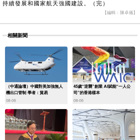
持續發展和國家航天強國建設。（完）
【編輯：陳卓儀】
相關新聞
（中通論壇）中國對美加強無人
45歲“逆襲”創業 AI賦能“一人公
機出口管制 學者：貿易
司”的香港樣本
08-06
08-06