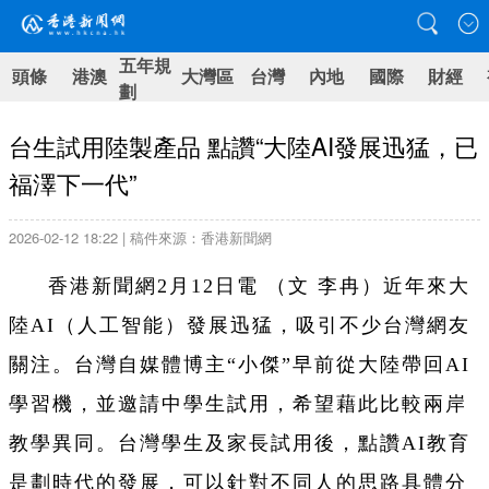
五年規
頭條
港澳
大灣區
台灣
內地
國際
財經
劃
台生試用陸製產品 點讚“大陸AI發展迅猛，已
福澤下一代”
2026-02-12 18:22 | 稿件來源：香港新聞網
香港新聞網2月12日電 （文 李冉）近年來大
陸AI（人工智能）發展迅猛，吸引不少台灣網友
關注。台灣自媒體博主“小傑”早前從大陸帶回AI
學習機，並邀請中學生試用，希望藉此比較兩岸
教學異同。台灣學生及家長試用後，點讚AI教育
是劃時代的發展，可以針對不同人的思路具體分