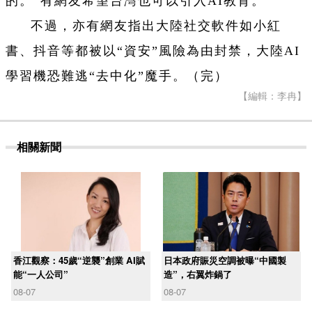
的。”有網友希望台灣也可以引入AI教育。
不過，亦有網友指出大陸社交軟件如小紅
書、抖音等都被以“資安”風險為由封禁，大陸AI
學習機恐難逃“去中化”魔手。（完）
【編輯：李冉】
相關新聞
香江觀察：45歲“逆襲”創業 AI賦
日本政府賑災空調被曝“中國製
能“一人公司”
造”，右翼炸鍋了
08-07
08-07