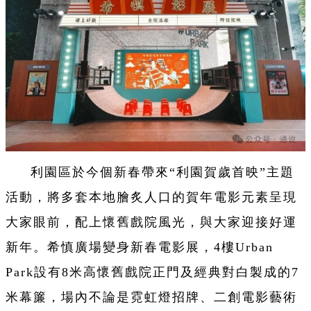
利園區於今個新春帶來“利園賀歲首映”主題
活動，將多套本地膾炙人口的賀年電影元素呈現
大家眼前，配上懷舊戲院風光，與大家迎接好運
新年。希慎廣場變身新春電影展，4樓Urban
Park設有8米高懷舊戲院正門及經典對白製成的7
米幕簾，場內不論是霓虹燈招牌、二創電影藝術