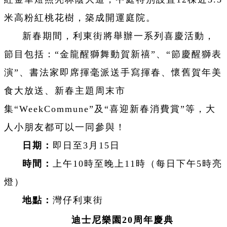
米高粉紅桃花樹，築成開運庭院。
新春期間，利東街將舉辦一系列喜慶活動，
節目包括：“金龍醒獅舞動賀新禧”、“節慶醒獅表
演”、書法家即席揮毫派送手寫揮春、懷舊賀年美
食大放送、新春主題周末市
集“WeekCommune”及“喜迎新春消費賞”等，大
人小朋友都可以一同參與！
日期：
即日至3月15日
時間：
上午10時至晚上11時（每日下午5時亮
燈）
地點：
灣仔利東街
迪士尼樂園20周年慶典