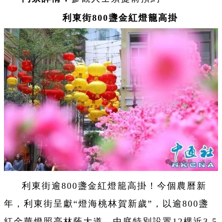
利東街800盞金紅燈籠高掛
利東街逾800盞金紅燈籠高掛！今個農曆新
年，利東街呈獻“燈海桃林賀新歲”，以逾800盞
紅金華燈照亮林蔭大道，中庭特別設置12棵近3.5