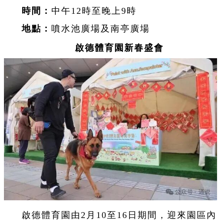
時間：
中午12時至晚上9時
地點：
噴水池廣場及南亭廣場
啟德體育園新春盛會
啟德體育園由2月10至16日期間，迎來園區內