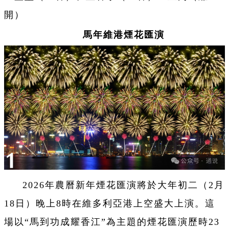
開）
馬年維港煙花匯演
2026年農曆新年煙花匯演將於大年初二（2月
18日）晚上8時在維多利亞港上空盛大上演。這
場以“馬到功成耀香江”為主題的煙花匯演歷時23