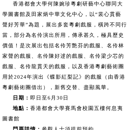
香港都會大學何陳婉珍粵劇研藝中心聯同大
學圖書館及田家炳中華文化中心，以“裳心貫藝
聲好芳華”為題，展出多套粵劇戲服，橫跨不同行
當，部分為名伶演出所用，傳承甚久，極具歷史
價值！是次展出包括名伶芳艶芬的戲服、名伶林
家聲的戲服、名伶陳好逑的戲服、名伶梁少芯的
戲服、名伶龍貫天的戲服，以及香港粵劇藝術團
用於2024年演出《蝶影紅梨記》的戲服（由香港
粵劇藝術團借出），新舊交替、盡顯風華。
日期：
即日至6月30日
地點：
香港都會大學賽馬會校園五樓何息夷
圖書館
門票詳情：
參觀人士須提前預約