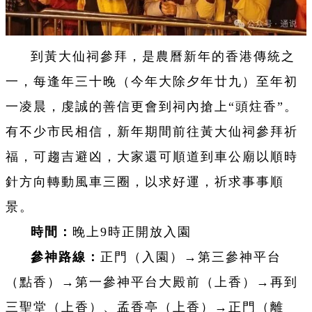
到黃大仙祠參拜，是農曆新年的香港傳統之
一，每逢年三十晚（今年大除夕年廿九）至年初
一凌晨，虔誠的善信更會到祠內搶上“頭炷香”。
有不少市民相信，新年期間前往黃大仙祠參拜祈
福，可趨吉避凶，大家還可順道到車公廟以順時
針方向轉動風車三圈，以求好運，祈求事事順
景。
時間
：
晚上9時正開放入園
參神路線：
正門（入園）→第三參神平台
（點香）→第一參神平台大殿前（上香）→再到
三聖堂（上香）、孟香亭（上香）→正門（離