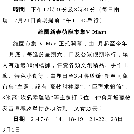
時間：
下午12時30分及3時30分（每日兩
場，2月21日首場提前上午11:45舉行）
維園新春萌寵市集V Mart
維園市集 V Mart正式開幕，由1月起至今年
11月底，每逢於星期六、日及公眾假期舉行，場
內有超過30個檔攤，售賣各類文創精品、手作工
藝、特色小食等，由即日至3月將舉辦“新春萌寵
市集”主題，設有“寵物財神廟”、“巨型求籤筒”、
3米高“吹氣幸運貓”等主題打卡位，仲會新增寵物
友善區域及舉行多項活動，文青必去！
日期：
2月7-8、14、18-19、21-22、28日、
3月1日