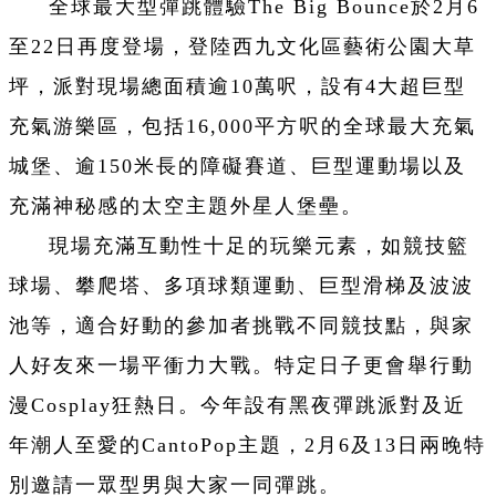
全球最大型彈跳體驗The Big Bounce於2月6
至22日再度登場，登陸西九文化區藝術公園大草
坪，派對現場總面積逾10萬呎，設有4大超巨型
充氣游樂區，包括16,000平方呎的全球最大充氣
城堡、逾150米長的障礙賽道、巨型運動場以及
充滿神秘感的太空主題外星人堡壘。
現場充滿互動性十足的玩樂元素，如競技籃
球場、攀爬塔、多項球類運動、巨型滑梯及波波
池等，適合好動的參加者挑戰不同競技點，與家
人好友來一場平衝力大戰。特定日子更會舉行動
漫Cosplay狂熱日。今年設有黑夜彈跳派對及近
年潮人至愛的CantoPop主題，2月6及13日兩晚特
別邀請一眾型男與大家一同彈跳。