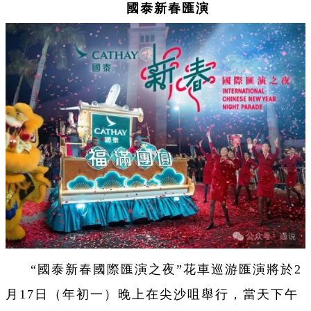
國泰新春匯演
“國泰新春國際匯演之夜”花車巡游匯演將於2
月17日（年初一）晚上在尖沙咀舉行，當天下午