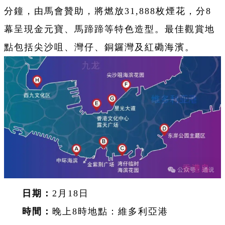
分鐘，由馬會贊助，將燃放31,888枚煙花，分8
幕呈現金元寶、馬蹄蹄等特色造型。最佳觀賞地
點包括尖沙咀、灣仔、銅鑼灣及紅磡海濱。
日期：
2月18日
時間：
晚上8時地點：維多利亞港