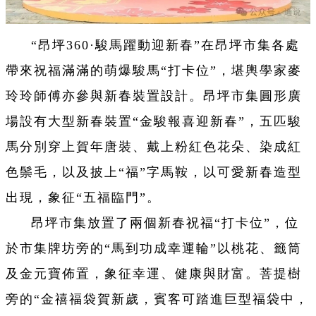
“昂坪360·駿馬躍動迎新春”在昂坪市集各處
帶來祝福滿滿的萌爆駿馬“打卡位”，堪輿學家麥
玲玲師傅亦參與新春裝置設計。昂坪市集圓形廣
場設有大型新春裝置“金駿報喜迎新春”，五匹駿
馬分別穿上賀年唐裝、戴上粉紅色花朵、染成紅
色鬃毛，以及披上“福”字馬鞍，以可愛新春造型
出現，象征“五福臨門”。
昂坪市集放置了兩個新春祝福“打卡位”，位
於市集牌坊旁的“馬到功成幸運輪”以桃花、籤筒
及金元寶佈置，象征幸運、健康與財富。菩提樹
旁的“金禧福袋賀新歲，賓客可踏進巨型福袋中，