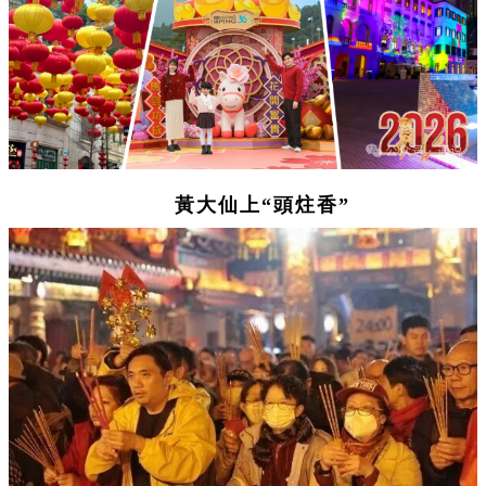
黃大仙上“頭炷香”