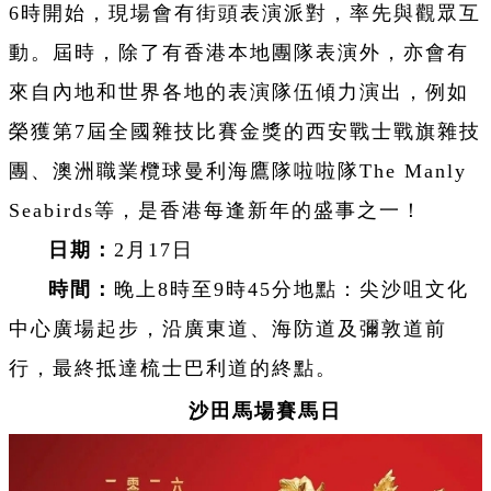
6時開始，現場會有街頭表演派對，率先與觀眾互
動。屆時，除了有香港本地團隊表演外，亦會有
來自內地和世界各地的表演隊伍傾力演出，例如
榮獲第7屆全國雜技比賽金獎的西安戰士戰旗雜技
團、澳洲職業欖球曼利海鷹隊啦啦隊The Manly
Seabirds等，是香港每逢新年的盛事之一！
日期：
2月17日
時間：
晚上8時至9時45分地點：尖沙咀文化
中心廣場起步，沿廣東道、海防道及彌敦道前
行，最終抵達梳士巴利道的終點。
沙田馬場賽馬日