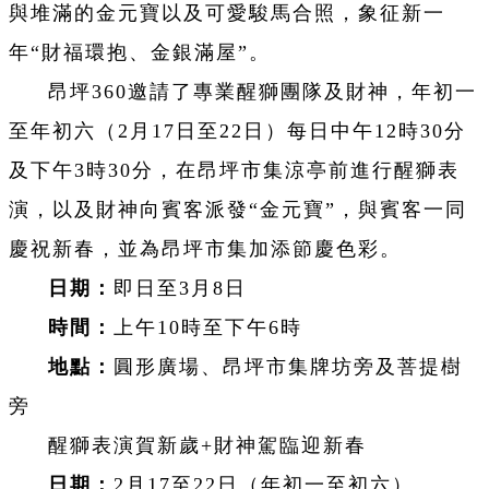
與堆滿的金元寶以及可愛駿馬合照，象征新一
年“財福環抱、金銀滿屋”。
昂坪360邀請了專業醒獅團隊及財神，年初一
至年初六（2月17日至22日）每日中午12時30分
及下午3時30分，在昂坪市集涼亭前進行醒獅表
演，以及財神向賓客派發“金元寶”，與賓客一同
慶祝新春，並為昂坪市集加添節慶色彩。
日期：
即日至3月8日
時間：
上午10時至下午6時
地點：
圓形廣場、昂坪市集牌坊旁及菩提樹
旁
醒獅表演賀新歲+財神駕臨迎新春
日期：
2月17至22日（年初一至初六）