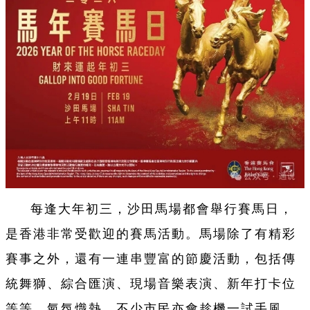
每逢大年初三，沙田馬場都會舉行賽馬日，
是香港非常受歡迎的賽馬活動。馬場除了有精彩
賽事之外，還有一連串豐富的節慶活動，包括傳
統舞獅、綜合匯演、現場音樂表演、新年打卡位
等等，氣氛熾熱，不少市民亦會趁機一試手風，