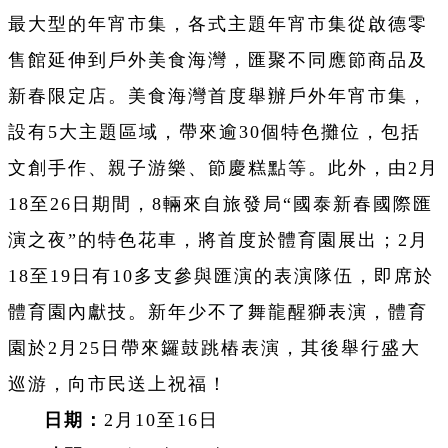
最大型的年宵市集，各式主題年宵市集從啟德零
售館延伸到戶外美食海灣，匯聚不同應節商品及
新春限定店。美食海灣首度舉辦戶外年宵市集，
設有5大主題區域，帶來逾30個特色攤位，包括
文創手作、親子游樂、節慶糕點等。此外，由2月
18至26日期間，8輛來自旅發局“國泰新春國際匯
演之夜”的特色花車，將首度於體育園展出；2月
18至19日有10多支參與匯演的表演隊伍，即席於
體育園內獻技。新年少不了舞龍醒獅表演，體育
園於2月25日帶來鑼鼓跳樁表演，其後舉行盛大
巡游，向市民送上祝福！
日期：
2月10至16日