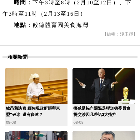
時間：
下午3時至8時（2月10至12日）、下
午3時至11時（2月13至16日）
地點：
啟德體育園美食海灣
【編輯：淩玉輝】
相關新聞
敏昂萊訪泰 緬甸現政府距與東
挪威足協向國際足聯道德委員會
盟“破冰”還有多遠？
提交涉因凡蒂諾3大指控
08-08
08-08