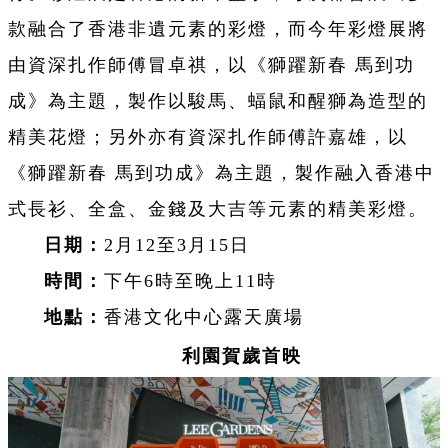
款融合了香港非遺元素的彩燈，而今年彩燈展將
由資深扎作師傅冒卓祺，以《獅躍新春 馬到功
成》為主題，製作以駿馬、蝠鼠和醒獅為造型的
精美花燈；另外亦有資深扎作師傅許嘉雄，以
《獅躍新春 馬到功成》為主題，製作融入香港中
式長衫、全盒、金錢及大吉等元素的精美彩燈。
日期：
2月12至3月15日
時間：
下午6時至晚上11時
地點：
香港文化中心露天廣場
利園賀歲首映