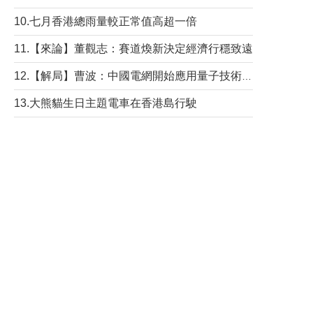
10.七月香港總雨量較正常值高超一倍
11.【來論】董觀志：賽道煥新決定經濟行穩致遠
12.【解局】曹波：中國電網開始應用量子技術，以後會不再停電嗎？
13.大熊貓生日主題電車在香港島行駛