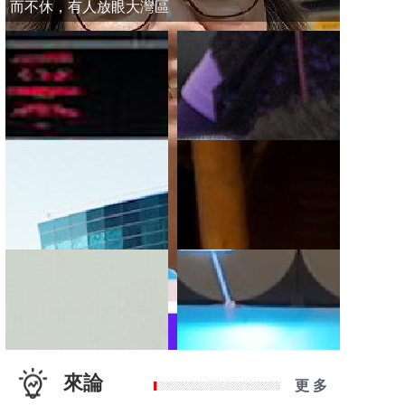
而不休，有人放眼大灣區
來論
更 多