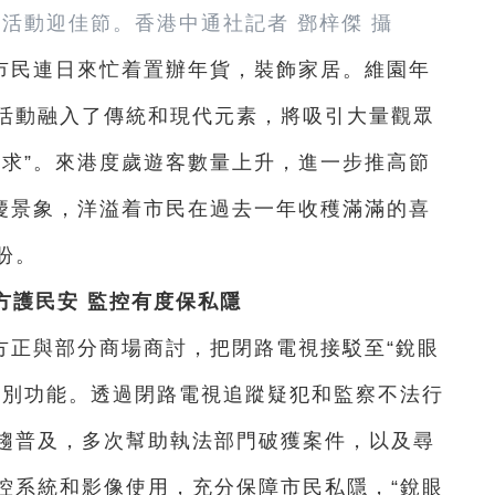
活動迎佳節。香港中通社記者 鄧梓傑 攝
市民連日來忙着置辦年貨，裝飾家居。維園年
活動融入了傳統和現代元素，將吸引大量觀眾
難求”。來港度歲遊客數量上升，進一步推高節
喜慶景象，洋溢着市民在過去一年收穫滿滿的喜
盼。
方護民安 監控有度保私隱
方正與部分商場商討，把閉路電視接駁至“銳眼
識別功能。透過閉路電視追蹤疑犯和監察不法行
趨普及，多次幫助執法部門破獲案件，以及尋
控系統和影像使用，充分保障市民私隱，“銳眼