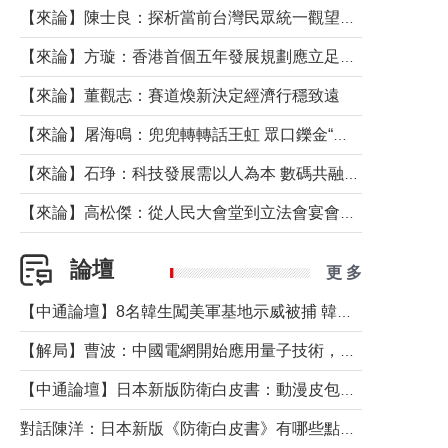
【來論】陳士良：探析當前台灣民眾統一觀望心態的深層成因
【來論】方璇：香港首個五年發展規劃應立足民生務實前行
【來論】董觀志：賽道煥新決定經濟行穩致遠
【來論】屠海鳴：兜兜轉轉話王虹 眾口鑠金“一邊倒”
【來論】石琤：科技發展需以人為本 數碼共融不應讓長者放棄傳統生活方式
【來論】高松傑：從人民大會堂到立法會宴會廳——香港管治新範式的完整拼圖
論壇
更 多
【中通論壇】8名韓生闖美軍基地示威被捕 韓國年輕人反美情緒從何而來？
【解局】曹波：中國電網開始應用量子技術，以後會不再停電嗎？
【中通論壇】日本新版防衛白皮書：動漫皮包藏不住軍國野心
對話陳洋：日本新版《防衛白皮書》有哪些點值得警惕？