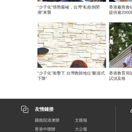
“少子化”情勢嚴峻，台灣“私校倒閉
香港廠商會
潮”來襲
提供逾200
“少子化”衝擊下 台灣教師地位“斷崖式
香港教育局
下降”
試須及格
友情鏈接
國務院港澳辦
文匯報
香港中聯辦
大公報