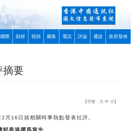
國際
財經
視頻
圖集
電訊
評論
通說
政府發佈
評摘要
【字號：
大
中
小
】
章2月16日就相關時事熱點發表社評。
濃郁香港躍馬當先