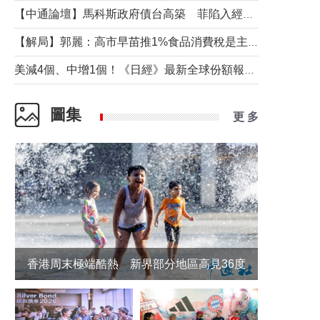
【中通論壇】馬科斯政府債台高築 菲陷入經濟困境與南海對抗惡循環？
【解局】郭麗：高市早苗推1%食品消費稅是主動作為還是被迫“飲鴆止渴”
美減4個、中增1個！《日經》最新全球份額報告透露了什麼？
圖集
更 多
香港周末極端酷熱 新界部分地區高見36度