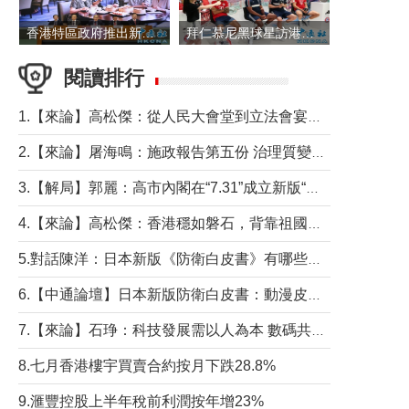
香港特區政府推出新一批銀色債券 每手1萬元保底息4.25厘
拜仁慕尼黑球星訪港 與球迷近距離互動
閱讀排行
1.【來論】高松傑：從人民大會堂到立法會宴會廳——香港管治新範式的完整拼圖
2.【來論】屠海鳴：施政報告第五份 治理質變脈絡清
3.【解局】郭麗：高市內閣在“7.31”成立新版“特高課”意欲何為？
4.【來論】高松傑：香港穩如磐石，背靠祖國才是真正的“終極護城河”
5.對話陳洋：日本新版《防衛白皮書》有哪些點值得警惕？
6.【中通論壇】日本新版防衛白皮書：動漫皮包藏不住軍國野心
7.【來論】石琤：科技發展需以人為本 數碼共融不應讓長者放棄傳統生活方式
8.七月香港樓宇買賣合約按月下跌28.8%
9.滙豐控股上半年稅前利潤按年增23%