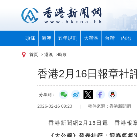
頭條
港澳
五年規劃
大灣區
台灣
內地
首頁
-> 港澳 ->時政
香港2月16日報章社
分享到：
2026-02-16 09:23
|
稿件來源：香港新聞網
香港新聞網2月16日電 香港報
《大公報》發表社評：迎春氣氛