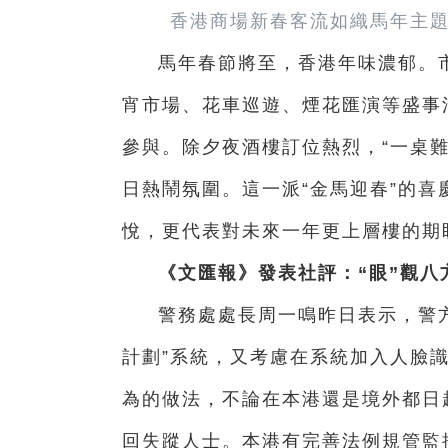
香港商場新春客流如織馬年主題
馬年春節將至，香港年味濃郁。
宵市場、花車巡遊、煙花匯演等盛事
參與。除夕夜酒樓訂位熱烈，“一桌
日熱鬧氛圍。這一派“金馬迎春”的
悅，更代表對未來一年更上層樓的期
《文匯報》發表社評：“眼”觀八
警務處處長周一鳴昨日表示，警
計劃”系統，又考慮在系統加入人臉
為的做法，不論在本港還是境外都日
回失蹤人士。本港有完善法例規管監