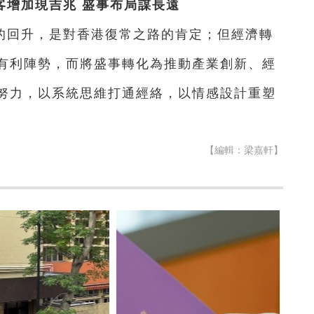
客增加現吉兆 盛事布局謀長遠
的回升，是對香港復常之路的肯定；但經濟轉
有利陣勢，而將盛事轉化為推動產業創新、經
努力，以系統思維打通經絡，以情感設計重塑
【編輯：梁嘉軒】