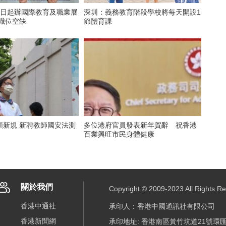
6日起辦國際教育及職業展
深圳：義務教育階段學校將每天開設1
0職位空缺
節體育課
頒新規 新聘教師國安法測
多位港府官員發表新年賀辭 祝香港
百業興旺市民身體健康
關於我們
Copyright © 2009-2023 All R
香港中通社
承印人：香港中國通訊社有限公司
香港新聞網
承印地址: 香港南區黃竹坑道21號環匯