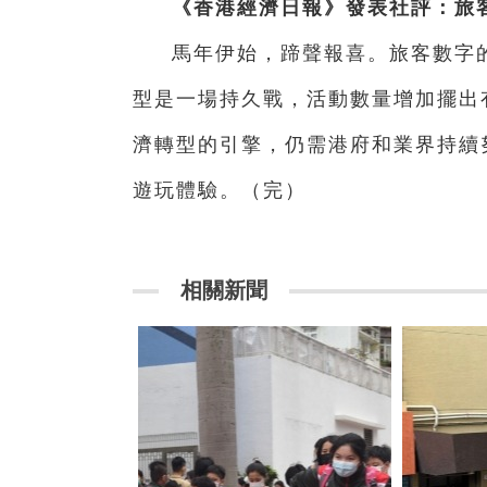
《香港經濟日報》發表社評：旅
馬年伊始，蹄聲報喜。旅客數字
型是一場持久戰，活動數量增加擺出
濟轉型的引擎，仍需港府和業界持續
遊玩體驗。（完）
相關新聞