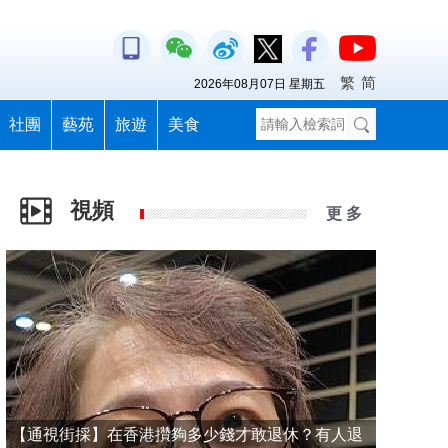
繁
简
2026年08月07日 星期五
社團
藝苑
旅遊
美食
視頻
更 多
【通視街採】在香港攢夠多少錢才敢退休？有人退